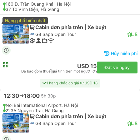
160 Đ. Trần Quang Khải, Hà Nội
37 Tô Vĩnh Diện, Hà Giang
Hạng phổ biến nhất
Cabin đơn phía trên | Xe buýt
4.5
G8 Sapa Open Tour
Hủy miễn phí
USD 15
Đặt vé ngay
Đã bao gồm thuế
|
giá tính trên một người lớn
1 hạng khác có giá từ USD 18
12:30
18:00
5h 30p
Noi Bai International Airport, Hà Nội
223A Nguyen Trai, Hà Giang
Cabin đơn phía trên | Xe buýt
4.5
G8 Sapa Open Tour