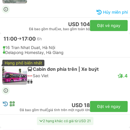
Hủy miễn phí
USD 104
Đặt vé ngay
Đã bao gồm thuế
|
xe, bao gồm toàn bộ
11:00
17:00
6h
16 Tran Nhat Duat, Hà Nội
Delapong Homestay, Hà Giang
Hạng phổ biến nhất
Cabin đơn phía trên | Xe buýt
4.4
Sao Viet
USD 18
Đặt vé ngay
Đã bao gồm thuế
|
giá tính trên một người lớn
2 hạng khác có giá từ USD 21