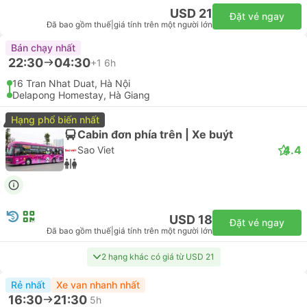
USD 21
Đặt vé ngay
Đã bao gồm thuế
|
giá tính trên một người lớn
Bán chạy nhất
22:30
04:30
+1
6h
16 Tran Nhat Duat, Hà Nội
Delapong Homestay, Hà Giang
Hạng phổ biến nhất
Cabin đơn phía trên | Xe buýt
4.4
Sao Viet
USD 18
Đặt vé ngay
Đã bao gồm thuế
|
giá tính trên một người lớn
2 hạng khác có giá từ USD 21
Rẻ nhất
Xe van nhanh nhất
16:30
21:30
5h