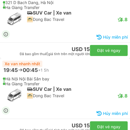
321 D Bach Dang, Hà Nội
Ha Giang Transfer
SUV Car | Xe van
4.8
Dong Bac Travel
Hủy miễn phí
USD 15
Đặt vé ngay
Đã bao gồm thuế
|
giá tính trên một người lớn
Xe van nhanh nhất
19:45
00:45
+1
5h
Hà Nội Nội Bài Sân bay
Ha Giang Transfer
SUV Car | Xe van
4.8
Dong Bac Travel
Hủy miễn phí
USD 15
Đặt vé ngay