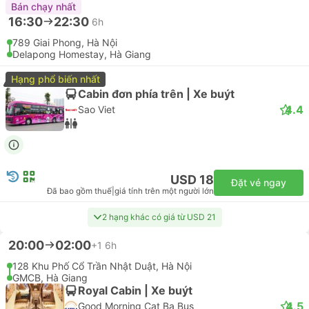
Bán chạy nhất
16:30
22:30
6h
789 Giai Phong, Hà Nội
Delapong Homestay, Hà Giang
Hạng phổ biến nhất
Cabin đơn phía trên | Xe buýt
4.4
Sao Viet
USD 18
Đặt vé ngay
Đã bao gồm thuế
|
giá tính trên một người lớn
2 hạng khác có giá từ USD 21
20:00
02:00
+1
6h
128 Khu Phố Cổ Trần Nhật Duật, Hà Nội
GMCB, Hà Giang
Royal Cabin | Xe buýt
4.5
Good Morning Cat Ba Bus