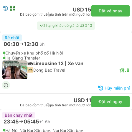
USD 15
Đặt vé ngay
Đã bao gồm thuế
|
giá tính trên một người lớn
2 hạng khác có giá từ USD 13
Rẻ nhất
06:30
12:30
6h
Chuyển xe khu phố cổ Hà Nội
Ha Giang Transfer
Limousine 12 | Xe van
4.8
Dong Bac Travel
Hủy miễn phí
USD 11
Đặt vé ngay
Đã bao gồm thuế
|
giá tính trên một người lớn
Bán chạy nhất
23:45
05:45
+1
6h
Hà Nội Nội Bài Sân bay, Noi Bai Sân bay