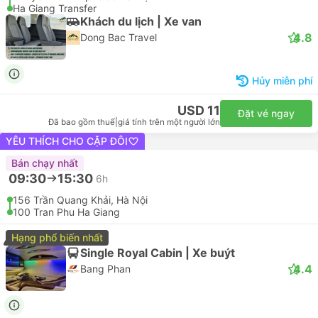
Ha Giang Transfer
Khách du lịch | Xe van
4.8
Dong Bac Travel
Hủy miễn phí
USD 11
Đặt vé ngay
Đã bao gồm thuế
|
giá tính trên một người lớn
YÊU THÍCH CHO CẶP ĐÔI
Bán chạy nhất
09:30
15:30
6h
156 Trần Quang Khải, Hà Nội
100 Tran Phu Ha Giang
Hạng phổ biến nhất
Single Royal Cabin | Xe buýt
4.4
Bang Phan