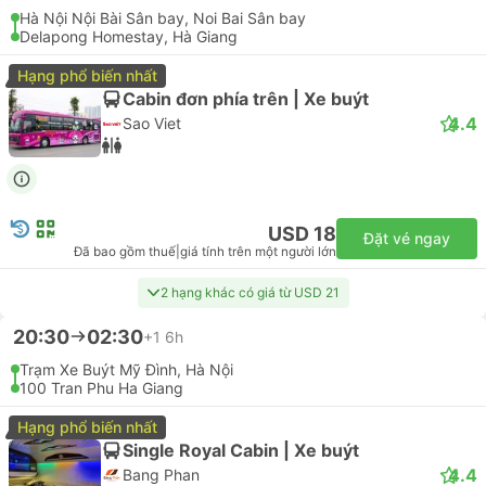
Hà Nội Nội Bài Sân bay, Noi Bai Sân bay
Delapong Homestay, Hà Giang
Hạng phổ biến nhất
Cabin đơn phía trên | Xe buýt
4.4
Sao Viet
USD 18
Đặt vé ngay
Đã bao gồm thuế
|
giá tính trên một người lớn
2 hạng khác có giá từ USD 21
20:30
02:30
+1
6h
Trạm Xe Buýt Mỹ Đình, Hà Nội
100 Tran Phu Ha Giang
Hạng phổ biến nhất
Single Royal Cabin | Xe buýt
4.4
Bang Phan