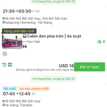
2 hạng khác có giá từ USD 18
21:30
03:30
+1
6h
Hà Nội Nội Bài Sân bay, Noi Bai Sân bay
Delapong Homestay, Hà Giang
Hạng phổ biến nhất
Cabin đơn phía trên | Xe buýt
4.4
Sao Viet
USD 18
Đặt vé ngay
Đã bao gồm thuế
|
giá tính trên một người lớn
2 hạng khác có giá từ USD 21
Rẻ nhất
Xe van nhanh nhất
07:45
12:45
5h
Hà Nội Nội Bài Sân bay
Ha Giang Transfer