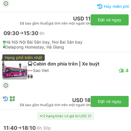
Hủy miễn phí
USD 11
Đặt vé ngay
Đã bao gồm thuế
|
giá tính trên một người lớn
09:30
15:30
6h
Hà Nội Nội Bài Sân bay, Noi Bai Sân bay
Delapong Homestay, Hà Giang
Hạng phổ biến nhất
Cabin đơn phía trên | Xe buýt
4.4
Sao Viet
USD 18
Đặt vé ngay
Đã bao gồm thuế
|
giá tính trên một người lớn
2 hạng khác có giá từ USD 21
11:40
18:10
6h 30p