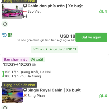
Hạng phổ biến nhất
Cabin đơn phía trên | Xe buýt
4.4
Sao Viet
USD 18
Đặt vé ngay
Đã bao gồm thuế
|
giá tính trên một người lớn
2 hạng khác có giá từ USD 21
Bán chạy nhất
Đề xuất
12:30
18:30
6h
156 Trần Quang Khải, Hà Nội
100 Tran Phu Ha Giang
Hạng phổ biến nhất
Single Royal Cabin | Xe buýt
4.4
Bang Phan