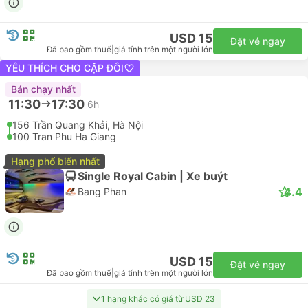
USD 15
Đặt vé ngay
Đã bao gồm thuế
|
giá tính trên một người lớn
YÊU THÍCH CHO CẶP ĐÔI
Bán chạy nhất
11:30
17:30
6h
156 Trần Quang Khải, Hà Nội
100 Tran Phu Ha Giang
Hạng phổ biến nhất
Single Royal Cabin | Xe buýt
4.4
Bang Phan
USD 15
Đặt vé ngay
Đã bao gồm thuế
|
giá tính trên một người lớn
1 hạng khác có giá từ USD 23