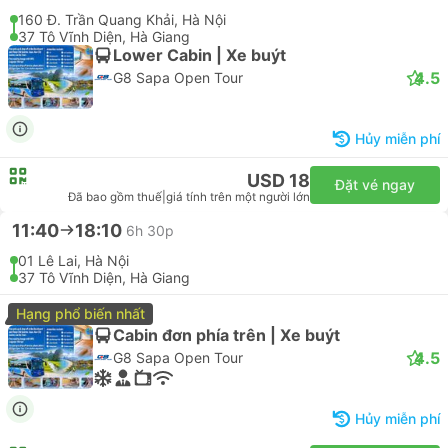
160 Đ. Trần Quang Khải, Hà Nội
37 Tô Vĩnh Diện, Hà Giang
Lower Cabin | Xe buýt
4.5
G8 Sapa Open Tour
Hủy miễn phí
USD 18
Đặt vé ngay
Đã bao gồm thuế
|
giá tính trên một người lớn
11:40
18:10
6h 30p
01 Lê Lai, Hà Nội
37 Tô Vĩnh Diện, Hà Giang
Hạng phổ biến nhất
Cabin đơn phía trên | Xe buýt
4.5
G8 Sapa Open Tour
Hủy miễn phí