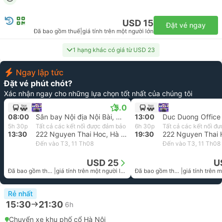
USD 15
Đặt vé ngay
Đã bao gồm thuế
|
giá tính trên một người lớn
1 hạng khác có giá từ USD 23
Ngay lập tức
Đặt vé phút chót?
Xác nhận ngay cho những lựa chọn tốt nhất của chúng tôi
5.0
08:00
Sân bay Nội địa Nội Bài, Noi Bai Sân bay
13:00
5h 30p
Tất cả các kết nối được đảm bảo
6h 30p
Tất cả các kết nối đ
13:30
222 Nguyen Thai Hoc, Hà Giang
19:30
Đến vào T3, 11 Th08
Đến vào T3, 11 Th08
USD 25
U
Đã bao gồm thuế
|
giá tính trên một người lớn
Đã bao gồm thuế
|
Rẻ nhất
15:30
21:30
6h
Chuyển xe khu phố cổ Hà Nội