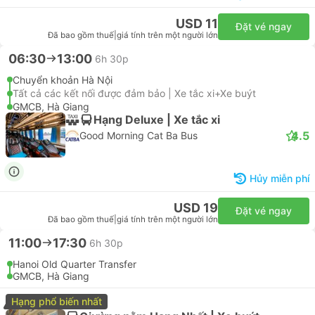
USD 11
Đặt vé ngay
Đã bao gồm thuế
|
giá tính trên một người lớn
06:30
13:00
6h 30p
Chuyển khoản Hà Nội
Tất cả các kết nối được đảm bảo | Xe tắc xi+Xe buýt
GMCB, Hà Giang
Hạng Deluxe | Xe tắc xi
4.5
Good Morning Cat Ba Bus
Hủy miễn phí
USD 19
Đặt vé ngay
Đã bao gồm thuế
|
giá tính trên một người lớn
11:00
17:30
6h 30p
Hanoi Old Quarter Transfer
GMCB, Hà Giang
Hạng phổ biến nhất