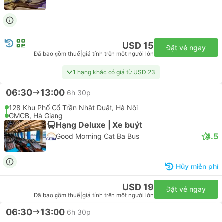
USD 15
Đặt vé ngay
Đã bao gồm thuế
|
giá tính trên một người lớn
1 hạng khác có giá từ USD 23
06:30
13:00
6h 30p
128 Khu Phố Cổ Trần Nhật Duật, Hà Nội
GMCB, Hà Giang
Hạng Deluxe | Xe buýt
4.5
Good Morning Cat Ba Bus
Hủy miễn phí
USD 19
Đặt vé ngay
Đã bao gồm thuế
|
giá tính trên một người lớn
06:30
13:00
6h 30p