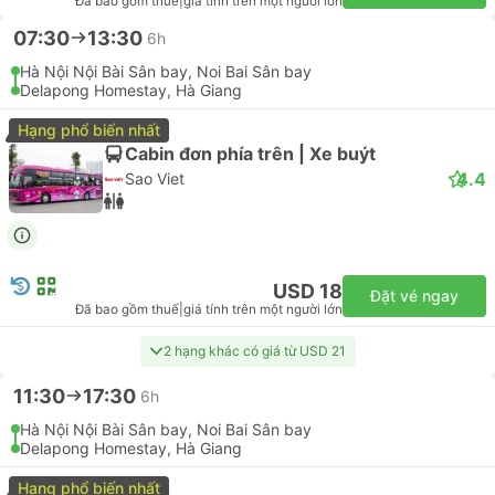
Đã bao gồm thuế
|
giá tính trên một người lớn
07:30
13:30
6h
Hà Nội Nội Bài Sân bay, Noi Bai Sân bay
Delapong Homestay, Hà Giang
Hạng phổ biến nhất
Cabin đơn phía trên | Xe buýt
4.4
Sao Viet
USD 18
Đặt vé ngay
Đã bao gồm thuế
|
giá tính trên một người lớn
2 hạng khác có giá từ USD 21
11:30
17:30
6h
Hà Nội Nội Bài Sân bay, Noi Bai Sân bay
Delapong Homestay, Hà Giang
Hạng phổ biến nhất