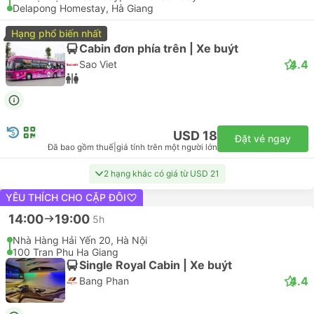
Delapong Homestay, Hà Giang
Hạng phổ biến nhất
Cabin đơn phía trên | Xe buýt
4.4
Sao Viet
USD 18
Đặt vé ngay
Đã bao gồm thuế
|
giá tính trên một người lớn
2 hạng khác có giá từ USD 21
YÊU THÍCH CHO CẶP ĐÔI
14:00
19:00
5h
Nhà Hàng Hải Yến 20, Hà Nội
100 Tran Phu Ha Giang
Single Royal Cabin | Xe buýt
4.4
Bang Phan