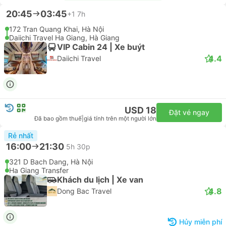
20:45
03:45
+1
7h
172 Tran Quang Khai, Hà Nội
Daiichi Travel Ha Giang, Hà Giang
VIP Cabin 24 | Xe buýt
4.4
Daiichi Travel
USD 18
Đặt vé ngay
Đã bao gồm thuế
|
giá tính trên một người lớn
Rẻ nhất
16:00
21:30
5h 30p
321 D Bach Dang, Hà Nội
Ha Giang Transfer
Khách du lịch | Xe van
4.8
Dong Bac Travel
Hủy miễn phí