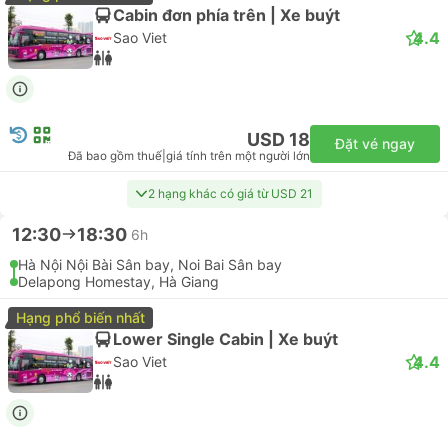
Cabin đơn phía trên | Xe buýt
4.4
Sao Viet
USD 18
Đặt vé ngay
Đã bao gồm thuế
|
giá tính trên một người lớn
2 hạng khác có giá từ USD 21
12:30
18:30
6h
Hà Nội Nội Bài Sân bay, Noi Bai Sân bay
Delapong Homestay, Hà Giang
Hạng phổ biến nhất
Lower Single Cabin | Xe buýt
4.4
Sao Viet