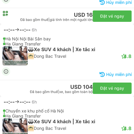
Hủy miễn phí
USD 16
Đặt vé ngay
Đã bao gồm thuế
|
giá tính trên một người lớn
--:--
--:--
6h
Hà Nội Nội Bài Sân bay
Ha Giang Transfer
Xe SUV 4 khách | Xe tắc xi
4.8
Dong Bac Travel
Hủy miễn phí
USD 104
Đặt vé ngay
Đã bao gồm thuế
|
xe, bao gồm toàn bộ
--:--
--:--
6h
Chuyển xe khu phố cổ Hà Nội
Ha Giang Transfer
Xe SUV 4 khách | Xe tắc xi
4.8
Dong Bac Travel