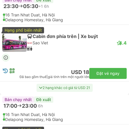
23:30
05:30
+1
6h
16 Tran Nhat Duat, Hà Nội
Delapong Homestay, Hà Giang
Hạng phổ biến nhất
Cabin đơn phía trên | Xe buýt
4.4
Sao Viet
USD 18
Đặt vé ngay
Đã bao gồm thuế
|
giá tính trên một người lớn
2 hạng khác có giá từ USD 21
Bán chạy nhất
Đề xuất
17:00
23:00
6h
16 Tran Nhat Duat, Hà Nội
Delapong Homestay, Hà Giang