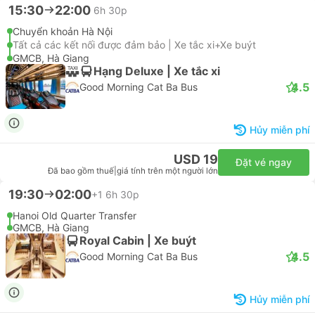
15:30
22:00
6h 30p
Chuyển khoản Hà Nội
Tất cả các kết nối được đảm bảo | Xe tắc xi+Xe buýt
GMCB, Hà Giang
Hạng Deluxe | Xe tắc xi
4.5
Good Morning Cat Ba Bus
Hủy miễn phí
USD 19
Đặt vé ngay
Đã bao gồm thuế
|
giá tính trên một người lớn
19:30
02:00
+1
6h 30p
Hanoi Old Quarter Transfer
GMCB, Hà Giang
Royal Cabin | Xe buýt
4.5
Good Morning Cat Ba Bus
Hủy miễn phí