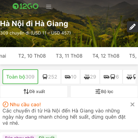
Hà Nội đi Hà Giang
309 chuyến đi (USD 11 – USD 457)
mai
T2, 10 Th08
T3, 11 Th08
T4, 12 Th08
T5,
Toàn bộ
309
252
10
29
6
Đề xuất
Bộ lọc
Nhu cầu cao!
Các chuyến đi từ Hà Nội đến Hà Giang vào những
ngày này đang nhanh chóng hết suất, đừng quên đặt
vé nhé.
Bán chạy nhất
Đề xuất