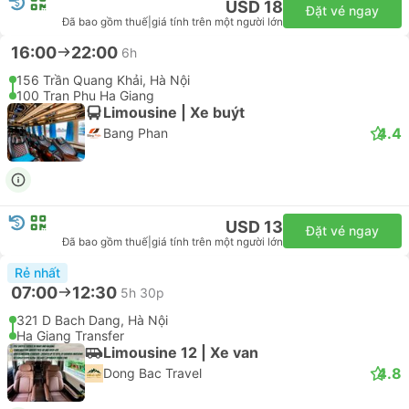
USD 18
Đặt vé ngay
Đã bao gồm thuế
|
giá tính trên một người lớn
16:00
22:00
6h
156 Trần Quang Khải, Hà Nội
100 Tran Phu Ha Giang
Limousine | Xe buýt
4.4
Bang Phan
USD 13
Đặt vé ngay
Đã bao gồm thuế
|
giá tính trên một người lớn
Rẻ nhất
07:00
12:30
5h 30p
321 D Bach Dang, Hà Nội
Ha Giang Transfer
Limousine 12 | Xe van
4.8
Dong Bac Travel