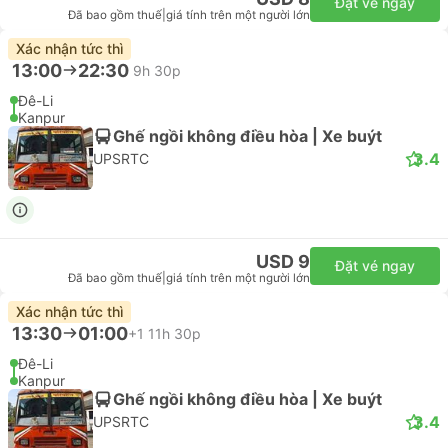
Đặt vé ngay
Đã bao gồm thuế
|
giá tính trên một người lớn
Xác nhận tức thì
13:00
22:30
9h 30p
Đê-Li
Kanpur
Ghế ngồi không điều hòa | Xe buýt
3.4
UPSRTC
USD 9
Đặt vé ngay
Đã bao gồm thuế
|
giá tính trên một người lớn
Xác nhận tức thì
13:30
01:00
+1
11h 30p
Đê-Li
Kanpur
Ghế ngồi không điều hòa | Xe buýt
3.4
UPSRTC