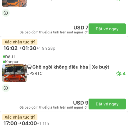
USD 7
Đặt vé ngay
Đã bao gồm thuế
|
giá tính trên một người lớn
Xác nhận tức thì
16:02
01:30
+1
9h 28p
Đê-Li
Kanpur
Ghế ngồi không điều hòa | Xe buýt
3.4
UPSRTC
USD 9
Đặt vé ngay
Đã bao gồm thuế
|
giá tính trên một người lớn
Xác nhận tức thì
17:00
04:00
+1
11h