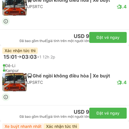
3.4
UPSRTC
USD 9
Đặt vé ngay
Đã bao gồm thuế
|
giá tính trên một người lớn
Xác nhận tức thì
15:01
03:03
+1
12h 2p
Đê-Li
Kanpur
Ghế ngồi không điều hòa | Xe buýt
3.4
UPSRTC
USD 9
Đặt vé ngay
Đã bao gồm thuế
|
giá tính trên một người lớn
Xe buýt nhanh nhất
Xác nhận tức thì