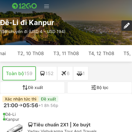
Đê-Li đi Kanpur
159 chuyến đi (USD 4 – USD 194)
mai
T2, 10 Th08
T3, 11 Th08
T4, 12 Th08
T5,
Toàn bộ
159
152
6
1
Đề xuất
Bộ lọc
Xác nhận tức thì
Đề xuất
21:00
05:56
+1
8h 56p
Đê-Li
Kanpur
Tiêu chuẩn 2X1 | Xe buýt
Yadav Vishvkarma Tour And Travels