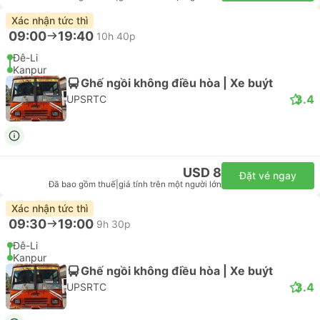
Xác nhận tức thì
09:00
19:40
10h 40p
Đê-Li
Kanpur
Ghế ngồi không điều hòa | Xe buýt
3.4
UPSRTC
USD 8
Đặt vé ngay
Đã bao gồm thuế
|
giá tính trên một người lớn
Xác nhận tức thì
09:30
19:00
9h 30p
Đê-Li
Kanpur
Ghế ngồi không điều hòa | Xe buýt
3.4
UPSRTC