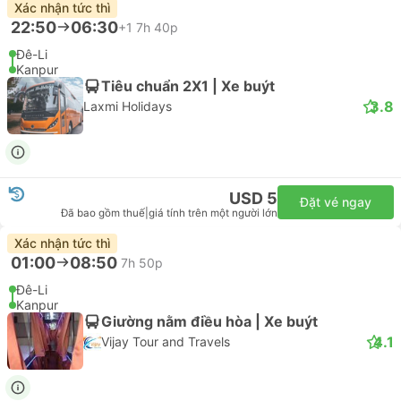
Xác nhận tức thì
22:50
06:30
+1
7h 40p
Đê-Li
Kanpur
Tiêu chuẩn 2X1 | Xe buýt
3.8
Laxmi Holidays
USD 5
Đặt vé ngay
Đã bao gồm thuế
|
giá tính trên một người lớn
Xác nhận tức thì
01:00
08:50
7h 50p
Đê-Li
Kanpur
Giường nằm điều hòa | Xe buýt
4.1
Vijay Tour and Travels