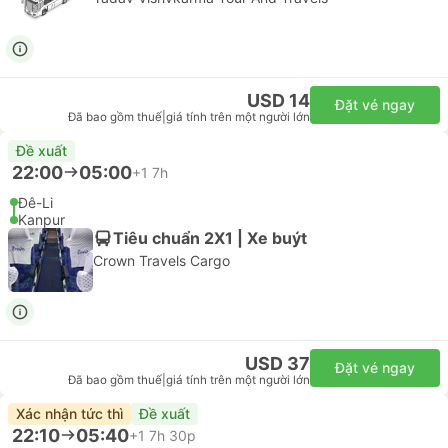
USD 14
Đặt vé ngay
Đã bao gồm thuế
|
giá tính trên một người lớn
Đề xuất
22:00
05:00
+1
7h
Đê-Li
Kanpur
Tiêu chuẩn 2X1 | Xe buýt
Crown Travels Cargo
USD 37
Đặt vé ngay
Đã bao gồm thuế
|
giá tính trên một người lớn
Xác nhận tức thì
Đề xuất
22:10
05:40
+1
7h 30p