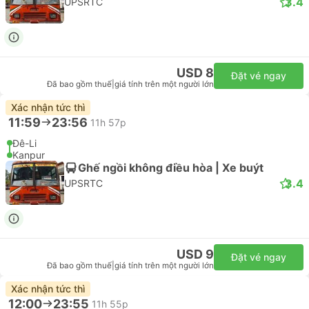
3.4
UPSRTC
USD 8
Đặt vé ngay
Đã bao gồm thuế
|
giá tính trên một người lớn
Xác nhận tức thì
11:59
23:56
11h 57p
Đê-Li
Kanpur
Ghế ngồi không điều hòa | Xe buýt
3.4
UPSRTC
USD 9
Đặt vé ngay
Đã bao gồm thuế
|
giá tính trên một người lớn
Xác nhận tức thì
12:00
23:55
11h 55p