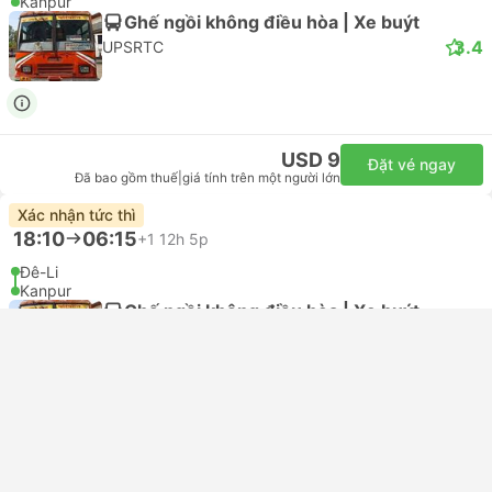
Kanpur
Ghế ngồi không điều hòa | Xe buýt
3.4
UPSRTC
USD 9
Đặt vé ngay
Đã bao gồm thuế
|
giá tính trên một người lớn
Xác nhận tức thì
18:10
06:15
+1
12h 5p
Đê-Li
Kanpur
Ghế ngồi không điều hòa | Xe buýt
3.4
UPSRTC
USD 8
Đặt vé ngay
Đã bao gồm thuế
|
giá tính trên một người lớn