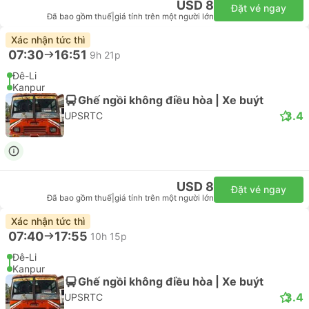
USD 8
Đặt vé ngay
Đã bao gồm thuế
|
giá tính trên một người lớn
Xác nhận tức thì
07:30
16:51
9h 21p
Đê-Li
Kanpur
Ghế ngồi không điều hòa | Xe buýt
3.4
UPSRTC
USD 8
Đặt vé ngay
Đã bao gồm thuế
|
giá tính trên một người lớn
Xác nhận tức thì
07:40
17:55
10h 15p
Đê-Li
Kanpur
Ghế ngồi không điều hòa | Xe buýt
3.4
UPSRTC