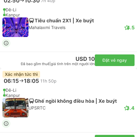
02:50
10:30
7h 40p
Đê-Li
Kanpur
Tiêu chuẩn 2X1 | Xe buýt
4.5
Mahalaxmi Travels
USD 10
Đặt vé ngay
Đã bao gồm thuế
|
giá tính trên một người lớn
Xác nhận tức thì
06:15
18:05
11h 50p
Đê-Li
Kanpur
Ghế ngồi không điều hòa | Xe buýt
3.4
UPSRTC