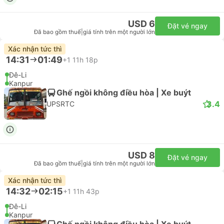
USD 6
Đặt vé ngay
Đã bao gồm thuế
|
giá tính trên một người lớn
Xác nhận tức thì
14:31
01:49
+1
11h 18p
Đê-Li
Kanpur
Ghế ngồi không điều hòa | Xe buýt
3.4
UPSRTC
USD 8
Đặt vé ngay
Đã bao gồm thuế
|
giá tính trên một người lớn
Xác nhận tức thì
14:32
02:15
+1
11h 43p
Đê-Li
Kanpur
Ghế ngồi không điều hòa | Xe buýt