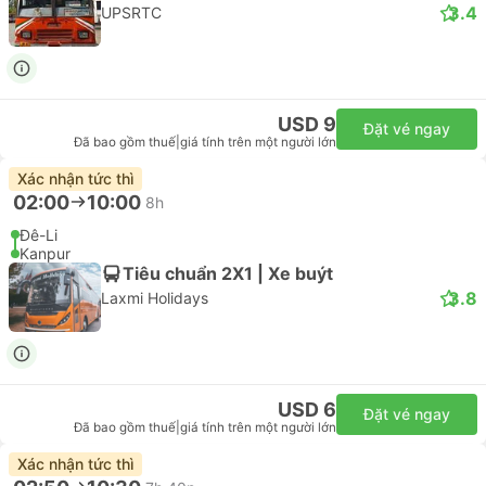
3.4
UPSRTC
USD 9
Đặt vé ngay
Đã bao gồm thuế
|
giá tính trên một người lớn
Xác nhận tức thì
02:00
10:00
8h
Đê-Li
Kanpur
Tiêu chuẩn 2X1 | Xe buýt
3.8
Laxmi Holidays
USD 6
Đặt vé ngay
Đã bao gồm thuế
|
giá tính trên một người lớn
Xác nhận tức thì