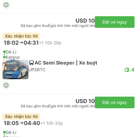
USD 10
Đặt vé ngay
Đã bao gồm thuế
|
giá tính trên một người lớn
Xác nhận tức thì
18:02
04:31
+1
10h 29p
Đê-Li
Kanpur
AC Semi Sleeper | Xe buýt
3.4
UPSRTC
USD 10
Đặt vé ngay
Đã bao gồm thuế
|
giá tính trên một người lớn
Xác nhận tức thì
18:05
04:40
+1
10h 35p
Đê-Li