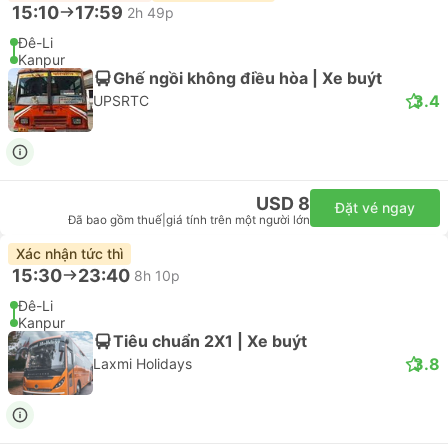
15:10
17:59
2h 49p
Đê-Li
Kanpur
Ghế ngồi không điều hòa | Xe buýt
3.4
UPSRTC
USD 8
Đặt vé ngay
Đã bao gồm thuế
|
giá tính trên một người lớn
Xác nhận tức thì
15:30
23:40
8h 10p
Đê-Li
Kanpur
Tiêu chuẩn 2X1 | Xe buýt
3.8
Laxmi Holidays