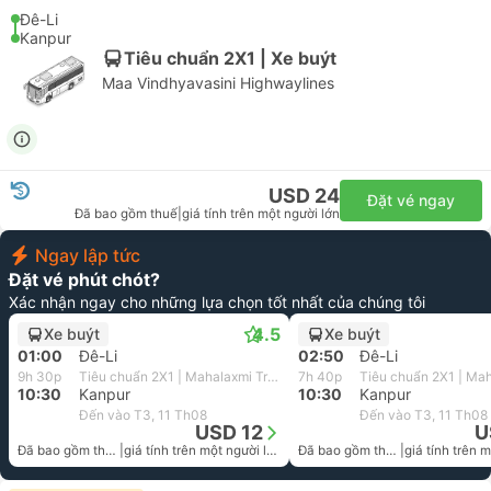
Đê-Li
Kanpur
Tiêu chuẩn 2X1 | Xe buýt
Maa Vindhyavasini Highwaylines
USD 24
Đặt vé ngay
Đã bao gồm thuế
|
giá tính trên một người lớn
Ngay lập tức
Đặt vé phút chót?
Xác nhận ngay cho những lựa chọn tốt nhất của chúng tôi
4.5
Xe buýt
Xe buýt
01:00
Đê-Li
02:50
Đê-Li
9h 30p
Tiêu chuẩn 2X1 | Mahalaxmi Travels
7h 40p
10:30
Kanpur
10:30
Kanpur
Đến vào T3, 11 Th08
Đến vào T3, 11 Th08
USD 12
U
Đã bao gồm thuế
|
giá tính trên một người lớn
Đã bao gồm thuế
|