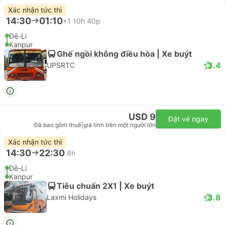
Xác nhận tức thì
14:30
01:10
+1
10h 40p
Đê-Li
Kanpur
Ghế ngồi không điều hòa | Xe buýt
3.4
UPSRTC
USD 9
Đặt vé ngay
Đã bao gồm thuế
|
giá tính trên một người lớn
Xác nhận tức thì
14:30
22:30
8h
Đê-Li
Kanpur
Tiêu chuẩn 2X1 | Xe buýt
3.8
Laxmi Holidays