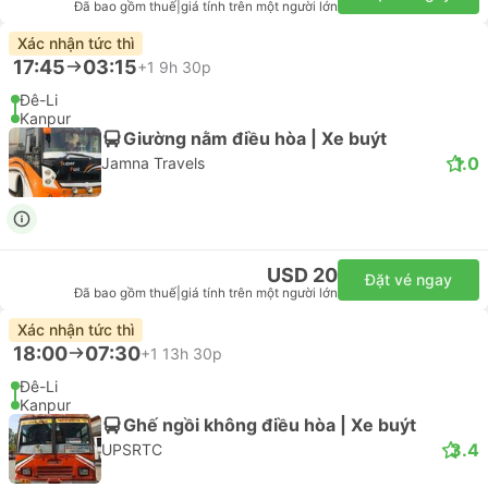
Đã bao gồm thuế
|
giá tính trên một người lớn
Xác nhận tức thì
17:45
03:15
+1
9h 30p
Đê-Li
Kanpur
Giường nằm điều hòa | Xe buýt
1.0
Jamna Travels
USD 20
Đặt vé ngay
Đã bao gồm thuế
|
giá tính trên một người lớn
Xác nhận tức thì
18:00
07:30
+1
13h 30p
Đê-Li
Kanpur
Ghế ngồi không điều hòa | Xe buýt
3.4
UPSRTC