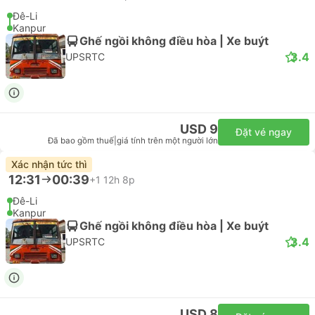
Đê-Li
Kanpur
Ghế ngồi không điều hòa | Xe buýt
3.4
UPSRTC
USD 9
Đặt vé ngay
Đã bao gồm thuế
|
giá tính trên một người lớn
Xác nhận tức thì
12:31
00:39
+1
12h 8p
Đê-Li
Kanpur
Ghế ngồi không điều hòa | Xe buýt
3.4
UPSRTC
USD 8