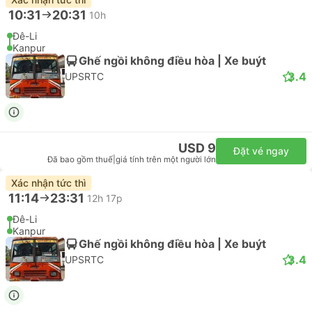
10:31
20:31
10h
Đê-Li
Kanpur
Ghế ngồi không điều hòa | Xe buýt
3.4
UPSRTC
USD 9
Đặt vé ngay
Đã bao gồm thuế
|
giá tính trên một người lớn
Xác nhận tức thì
11:14
23:31
12h 17p
Đê-Li
Kanpur
Ghế ngồi không điều hòa | Xe buýt
3.4
UPSRTC