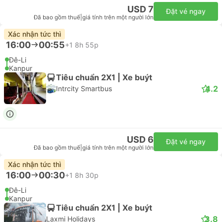
USD 7
Đặt vé ngay
Đã bao gồm thuế
|
giá tính trên một người lớn
Xác nhận tức thì
16:00
00:55
+1
8h 55p
Đê-Li
Kanpur
Tiêu chuẩn 2X1 | Xe buýt
4.2
Intrcity Smartbus
USD 6
Đặt vé ngay
Đã bao gồm thuế
|
giá tính trên một người lớn
Xác nhận tức thì
16:00
00:30
+1
8h 30p
Đê-Li
Kanpur
Tiêu chuẩn 2X1 | Xe buýt
3.8
Laxmi Holidays