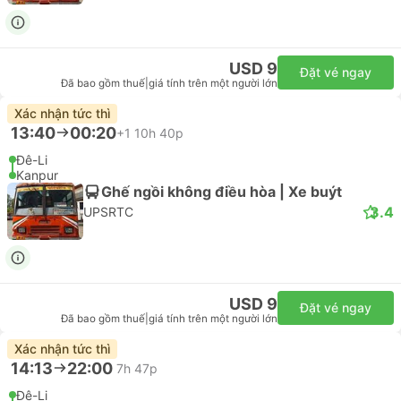
USD 9
Đặt vé ngay
Đã bao gồm thuế
|
giá tính trên một người lớn
Xác nhận tức thì
13:40
00:20
+1
10h 40p
Đê-Li
Kanpur
Ghế ngồi không điều hòa | Xe buýt
3.4
UPSRTC
USD 9
Đặt vé ngay
Đã bao gồm thuế
|
giá tính trên một người lớn
Xác nhận tức thì
14:13
22:00
7h 47p
Đê-Li