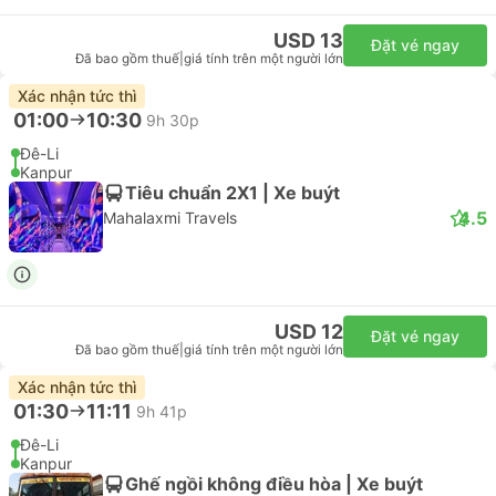
USD 13
Đặt vé ngay
Đã bao gồm thuế
|
giá tính trên một người lớn
Xác nhận tức thì
01:00
10:30
9h 30p
Đê-Li
Kanpur
Tiêu chuẩn 2X1 | Xe buýt
4.5
Mahalaxmi Travels
USD 12
Đặt vé ngay
Đã bao gồm thuế
|
giá tính trên một người lớn
Xác nhận tức thì
01:30
11:11
9h 41p
Đê-Li
Kanpur
Ghế ngồi không điều hòa | Xe buýt