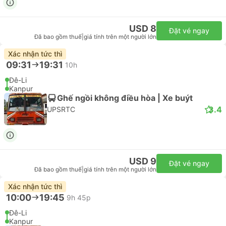
USD 8
Đặt vé ngay
Đã bao gồm thuế
|
giá tính trên một người lớn
Xác nhận tức thì
09:31
19:31
10h
Đê-Li
Kanpur
Ghế ngồi không điều hòa | Xe buýt
3.4
UPSRTC
USD 9
Đặt vé ngay
Đã bao gồm thuế
|
giá tính trên một người lớn
Xác nhận tức thì
10:00
19:45
9h 45p
Đê-Li
Kanpur