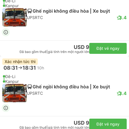
Đê-Li
Kanpur
Ghế ngồi không điều hòa | Xe buýt
3.4
UPSRTC
USD 9
Đặt vé ngay
Đã bao gồm thuế
|
giá tính trên một người lớn
Xác nhận tức thì
08:31
18:31
10h
Đê-Li
Kanpur
Ghế ngồi không điều hòa | Xe buýt
3.4
UPSRTC
USD 9
Đặt vé ngay
Đã bao gồm thuế
|
giá tính trên một người lớn