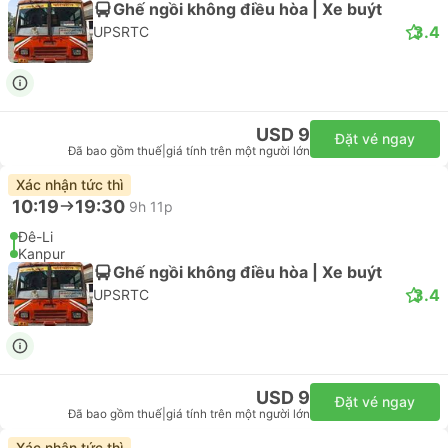
Ghế ngồi không điều hòa | Xe buýt
3.4
UPSRTC
USD 9
Đặt vé ngay
Đã bao gồm thuế
|
giá tính trên một người lớn
Xác nhận tức thì
10:19
19:30
9h 11p
Đê-Li
Kanpur
Ghế ngồi không điều hòa | Xe buýt
3.4
UPSRTC
USD 9
Đặt vé ngay
Đã bao gồm thuế
|
giá tính trên một người lớn
Xác nhận tức thì