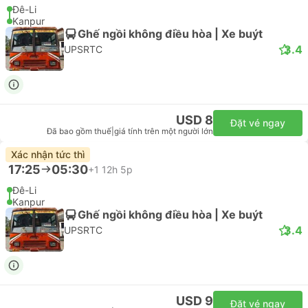
Đê-Li
Kanpur
Ghế ngồi không điều hòa | Xe buýt
3.4
UPSRTC
USD 8
Đặt vé ngay
Đã bao gồm thuế
|
giá tính trên một người lớn
Xác nhận tức thì
17:25
05:30
+1
12h 5p
Đê-Li
Kanpur
Ghế ngồi không điều hòa | Xe buýt
3.4
UPSRTC
USD 9
Đặt vé ngay