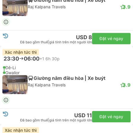
3.9
Raj Kalpana Travels
USD 8
Đặt vé ngay
Đã bao gồm thuế
|
giá tính trên một người lớn
Xác nhận tức thì
23:30
06:00
+1
6h 30p
Đê-Li
Gwalior
Giường nằm điều hòa | Xe buýt
3.9
Raj Kalpana Travels
USD 11
Đặt vé ngay
Đã bao gồm thuế
|
giá tính trên một người lớn
Xác nhận tức thì