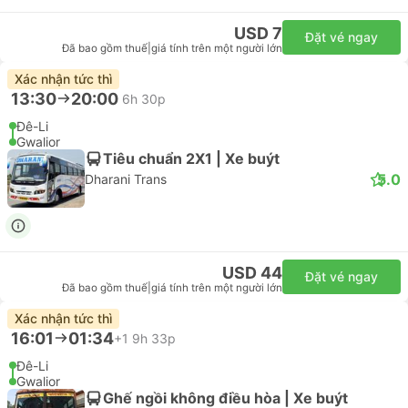
USD 7
Đặt vé ngay
Đã bao gồm thuế
|
giá tính trên một người lớn
Xác nhận tức thì
13:30
20:00
6h 30p
Đê-Li
Gwalior
Tiêu chuẩn 2X1 | Xe buýt
5.0
Dharani Trans
USD 44
Đặt vé ngay
Đã bao gồm thuế
|
giá tính trên một người lớn
Xác nhận tức thì
16:01
01:34
+1
9h 33p
Đê-Li
Gwalior
Ghế ngồi không điều hòa | Xe buýt