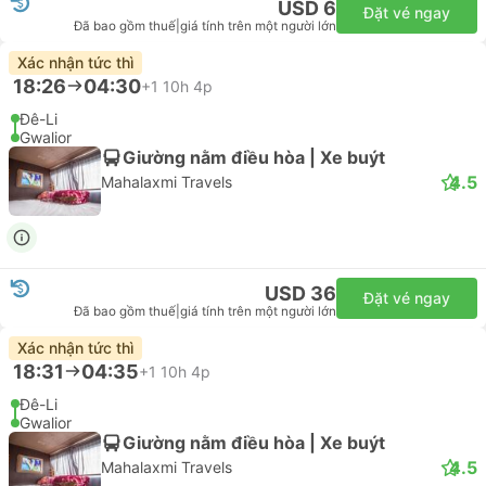
USD 6
Đặt vé ngay
Đã bao gồm thuế
|
giá tính trên một người lớn
Xác nhận tức thì
18:26
04:30
+1
10h 4p
Đê-Li
Gwalior
Giường nằm điều hòa | Xe buýt
4.5
Mahalaxmi Travels
USD 36
Đặt vé ngay
Đã bao gồm thuế
|
giá tính trên một người lớn
Xác nhận tức thì
18:31
04:35
+1
10h 4p
Đê-Li
Gwalior
Giường nằm điều hòa | Xe buýt
4.5
Mahalaxmi Travels