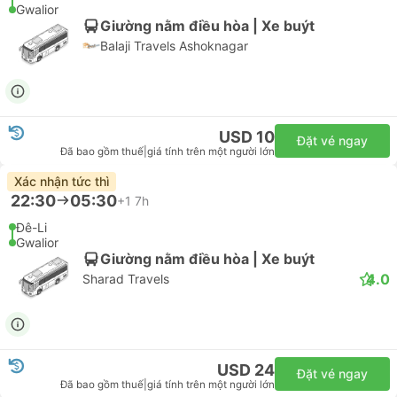
Gwalior
Giường nằm điều hòa | Xe buýt
Balaji Travels Ashoknagar
USD 10
Đặt vé ngay
Đã bao gồm thuế
|
giá tính trên một người lớn
Xác nhận tức thì
22:30
05:30
+1
7h
Đê-Li
Gwalior
Giường nằm điều hòa | Xe buýt
4.0
Sharad Travels
USD 24
Đặt vé ngay
Đã bao gồm thuế
|
giá tính trên một người lớn