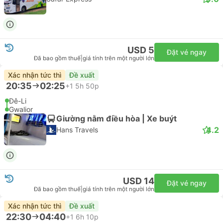
USD 5
Đặt vé ngay
Đã bao gồm thuế
|
giá tính trên một người lớn
Xác nhận tức thì
Đề xuất
20:35
02:25
+1
5h 50p
Đê-Li
Gwalior
Giường nằm điều hòa | Xe buýt
4.2
Hans Travels
USD 14
Đặt vé ngay
Đã bao gồm thuế
|
giá tính trên một người lớn
Xác nhận tức thì
Đề xuất
22:30
04:40
+1
6h 10p