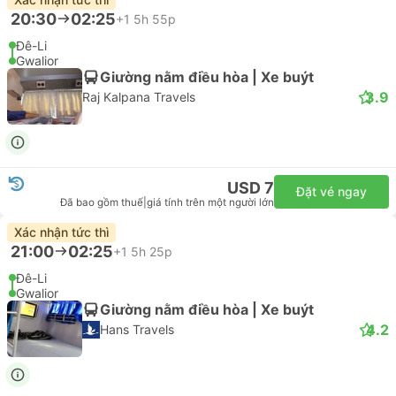
20:30
02:25
+1
5h 55p
Đê-Li
Gwalior
Giường nằm điều hòa | Xe buýt
3.9
Raj Kalpana Travels
USD 7
Đặt vé ngay
Đã bao gồm thuế
|
giá tính trên một người lớn
Xác nhận tức thì
21:00
02:25
+1
5h 25p
Đê-Li
Gwalior
Giường nằm điều hòa | Xe buýt
4.2
Hans Travels