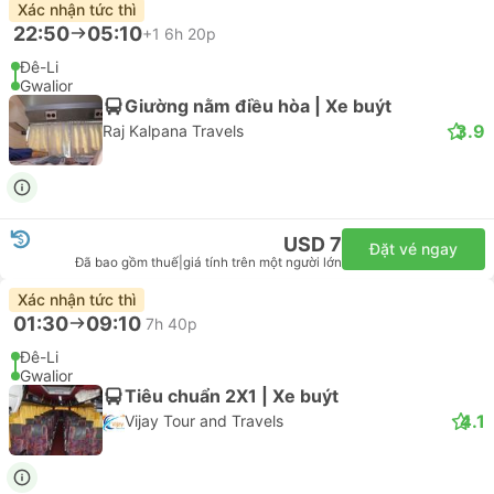
Xác nhận tức thì
22:50
05:10
+1
6h 20p
Đê-Li
Gwalior
Giường nằm điều hòa | Xe buýt
3.9
Raj Kalpana Travels
USD 7
Đặt vé ngay
Đã bao gồm thuế
|
giá tính trên một người lớn
Xác nhận tức thì
01:30
09:10
7h 40p
Đê-Li
Gwalior
Tiêu chuẩn 2X1 | Xe buýt
4.1
Vijay Tour and Travels