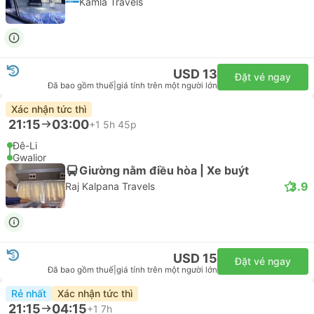
Kamla Travels
USD 13
Đặt vé ngay
Đã bao gồm thuế
|
giá tính trên một người lớn
Xác nhận tức thì
21:15
03:00
+1
5h 45p
Đê-Li
Gwalior
Giường nằm điều hòa | Xe buýt
3.9
Raj Kalpana Travels
USD 15
Đặt vé ngay
Đã bao gồm thuế
|
giá tính trên một người lớn
Rẻ nhất
Xác nhận tức thì
21:15
04:15
+1
7h