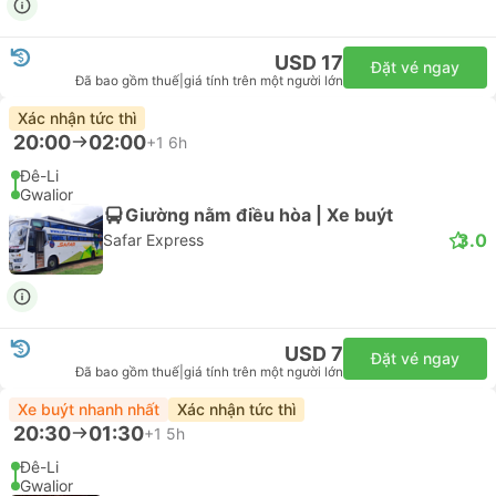
USD 17
Đặt vé ngay
Đã bao gồm thuế
|
giá tính trên một người lớn
Xác nhận tức thì
20:00
02:00
+1
6h
Đê-Li
Gwalior
Giường nằm điều hòa | Xe buýt
3.0
Safar Express
USD 7
Đặt vé ngay
Đã bao gồm thuế
|
giá tính trên một người lớn
Xe buýt nhanh nhất
Xác nhận tức thì
20:30
01:30
+1
5h
Đê-Li
Gwalior