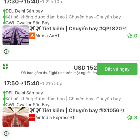
17:30
15:40
+1
22h 10p
DEL Delhi Sân bay
Kết nối không được đảm bảo | Chuyến bay+Chuyến bay
GWL Gwalior Sân Bay
Tiết kiệm | Chuyến bay #QP1820
+1
5.0
Akasa Air
+1
USD 152
Đặt vé ngay
Đã bao gồm thuế
|
giá tính trên một người lớn
17:50
15:40
+1
21h 50p
DEL Delhi Sân bay
Kết nối không được đảm bảo | Chuyến bay+Chuyến bay
GWL Gwalior Sân Bay
Tiết kiệm | Chuyến bay #IX1056
+1
4.3
Air India Express
+1