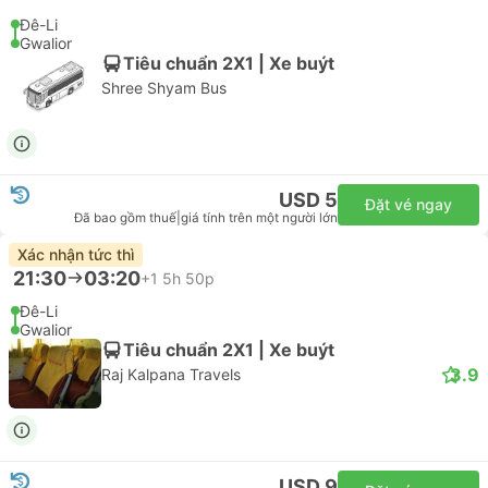
Đê-Li
Gwalior
Tiêu chuẩn 2X1 | Xe buýt
Shree Shyam Bus
USD 5
Đặt vé ngay
Đã bao gồm thuế
|
giá tính trên một người lớn
Xác nhận tức thì
21:30
03:20
+1
5h 50p
Đê-Li
Gwalior
Tiêu chuẩn 2X1 | Xe buýt
3.9
Raj Kalpana Travels
USD 9