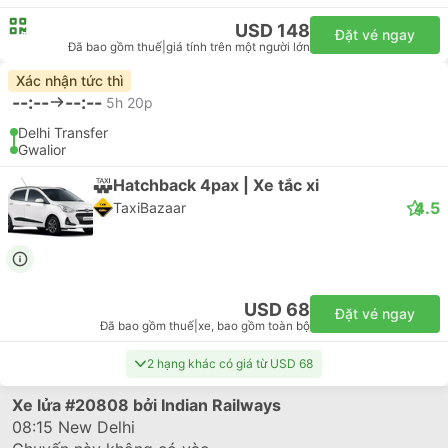
USD 148
Đặt vé ngay
Đã bao gồm thuế
|
giá tính trên một người lớn
Xác nhận tức thì
--:--
--:--
5h 20p
Delhi Transfer
Gwalior
Hatchback 4pax | Xe tắc xi
4.5
TaxiBazaar
USD 68
Đặt vé ngay
Đã bao gồm thuế
|
xe, bao gồm toàn bộ
2 hạng khác có giá từ USD 68
Xe lửa
#20808
bởi Indian Railways
08:15
New Delhi