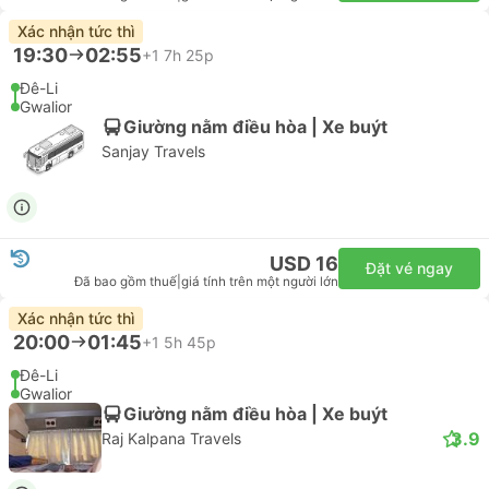
Xác nhận tức thì
19:30
02:55
+1
7h 25p
Đê-Li
Gwalior
Giường nằm điều hòa | Xe buýt
Sanjay Travels
USD 16
Đặt vé ngay
Đã bao gồm thuế
|
giá tính trên một người lớn
Xác nhận tức thì
20:00
01:45
+1
5h 45p
Đê-Li
Gwalior
Giường nằm điều hòa | Xe buýt
3.9
Raj Kalpana Travels