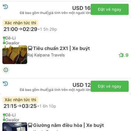
USD 16
Đặt vé ngay
Đã bao gồm thuế
|
giá tính trên một người lớn
Xác nhận tức thì
21:00
02:29
+1
5h 29p
Đê-Li
Gwalior
Tiêu chuẩn 2X1 | Xe buýt
3.9
Raj Kalpana Travels
USD 12
Đặt vé ngay
Đã bao gồm thuế
|
giá tính trên một người lớn
Xác nhận tức thì
21:15
03:25
+1
6h 10p
Đê-Li
Gwalior
Giường nằm điều hòa | Xe buýt