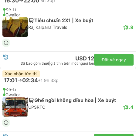
16:30
22:00
5h 30p
Đê-Li
Gwalior
Tiêu chuẩn 2X1 | Xe buýt
3.9
Raj Kalpana Travels
USD 12
Đặt vé ngay
Đã bao gồm thuế
|
giá tính trên một người lớn
Xác nhận tức thì
17:01
02:34
+1
9h 33p
Đê-Li
Gwalior
Ghế ngồi không điều hòa | Xe buýt
3.4
UPSRTC