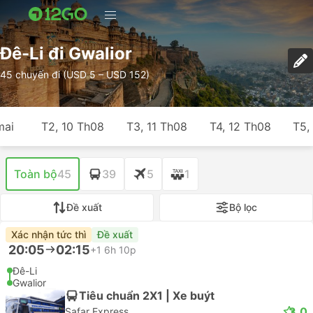
Đê-Li đi Gwalior
45 chuyến đi (USD 5 – USD 152)
mai
T2, 10 Th08
T3, 11 Th08
T4, 12 Th08
T5,
Toàn bộ
45
39
5
1
Đề xuất
Bộ lọc
Xác nhận tức thì
Đề xuất
20:05
02:15
+1
6h 10p
Đê-Li
Gwalior
Tiêu chuẩn 2X1 | Xe buýt
3.0
Safar Express