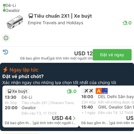
Đê-Li
Gwalior
Tiêu chuẩn 2X1 | Xe buýt
1.0
Empire Travels and Holidays
USD 12
Đặt vé ngay
Đã bao gồm thuế
|
giá tính trên một người lớn
Ngay lập tức
Đặt vé phút chót?
Xác nhận ngay cho những lựa chọn tốt nhất của chúng tôi
5.0
Xe buýt
16:00
DEL Delhi Sân bay
13:30
Đê-Li
23h 40p
Kết nối không được 
6h 30p
Tiêu chuẩn 2X1 | Dharani Trans
15:40
GWL Gwalior Sân 
20:00
Gwalior
+ 1 ngày
Đến vào T4, 12 Th08
Đến vào T3, 11 Th08
USD 44
US
Đã bao gồm thuế
|
giá tính trên một người lớn
Đã bao gồm thuế
|