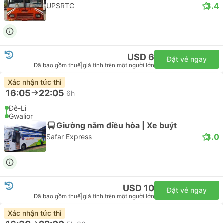
3.4
UPSRTC
USD 6
Đặt vé ngay
Đã bao gồm thuế
|
giá tính trên một người lớn
Xác nhận tức thì
16:05
22:05
6h
Đê-Li
Gwalior
Giường nằm điều hòa | Xe buýt
3.0
Safar Express
USD 10
Đặt vé ngay
Đã bao gồm thuế
|
giá tính trên một người lớn
Xác nhận tức thì