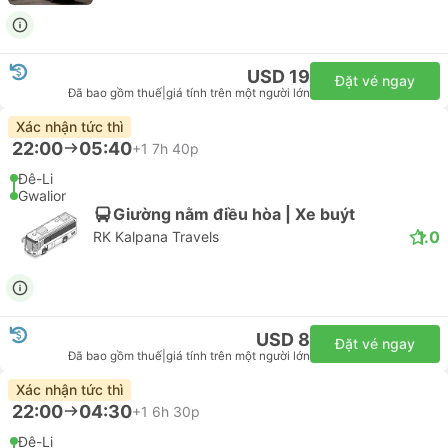
USD 19
Đặt vé ngay
Đã bao gồm thuế
|
giá tính trên một người lớn
Xác nhận tức thì
22:00
05:40
+1
7h 40p
Đê-Li
Gwalior
Giường nằm điều hòa | Xe buýt
1.0
RK Kalpana Travels
USD 8
Đặt vé ngay
Đã bao gồm thuế
|
giá tính trên một người lớn
Xác nhận tức thì
22:00
04:30
+1
6h 30p
Đê-Li