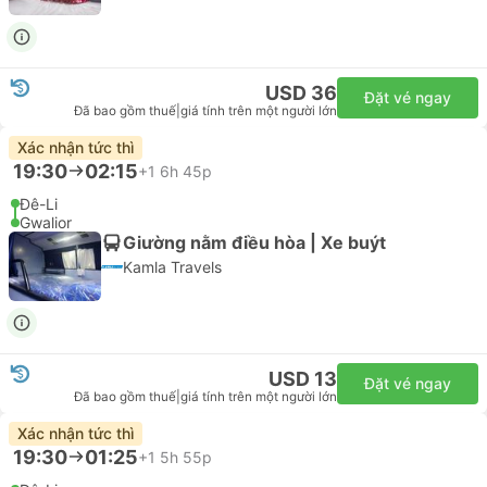
USD 36
Đặt vé ngay
Đã bao gồm thuế
|
giá tính trên một người lớn
Xác nhận tức thì
19:30
02:15
+1
6h 45p
Đê-Li
Gwalior
Giường nằm điều hòa | Xe buýt
Kamla Travels
USD 13
Đặt vé ngay
Đã bao gồm thuế
|
giá tính trên một người lớn
Xác nhận tức thì
19:30
01:25
+1
5h 55p