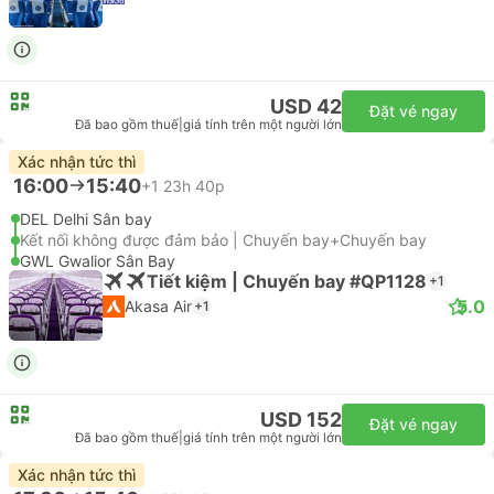
USD 42
Đặt vé ngay
Đã bao gồm thuế
|
giá tính trên một người lớn
Xác nhận tức thì
16:00
15:40
+1
23h 40p
DEL Delhi Sân bay
Kết nối không được đảm bảo | Chuyến bay+Chuyến bay
GWL Gwalior Sân Bay
Tiết kiệm | Chuyến bay #QP1128
+1
5.0
Akasa Air
+1
USD 152
Đặt vé ngay
Đã bao gồm thuế
|
giá tính trên một người lớn
Xác nhận tức thì