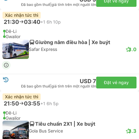
Đặt vé ngay
Đã bao gồm thuế
|
giá tính trên một người lớn
Xác nhận tức thì
21:30
03:40
+1
6h 10p
Đê-Li
Gwalior
Giường nằm điều hòa | Xe buýt
3.0
Safar Express
USD 7
Đặt vé ngay
Đã bao gồm thuế
|
giá tính trên một người lớn
Xác nhận tức thì
21:50
03:55
+1
6h 5p
Đê-Li
Gwalior
Tiêu chuẩn 2X1 | Xe buýt
3.3
Gola Bus Service