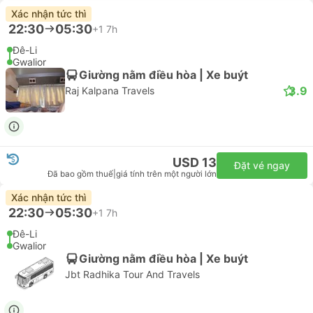
Xác nhận tức thì
22:30
05:30
+1
7h
Đê-Li
Gwalior
Giường nằm điều hòa | Xe buýt
3.9
Raj Kalpana Travels
USD 13
Đặt vé ngay
Đã bao gồm thuế
|
giá tính trên một người lớn
Xác nhận tức thì
22:30
05:30
+1
7h
Đê-Li
Gwalior
Giường nằm điều hòa | Xe buýt
Jbt Radhika Tour And Travels