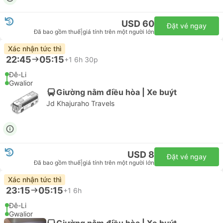
USD 60
Đặt vé ngay
Đã bao gồm thuế
|
giá tính trên một người lớn
Xác nhận tức thì
22:45
05:15
+1
6h 30p
Đê-Li
Gwalior
Giường nằm điều hòa | Xe buýt
Jd Khajuraho Travels
USD 8
Đặt vé ngay
Đã bao gồm thuế
|
giá tính trên một người lớn
Xác nhận tức thì
23:15
05:15
+1
6h
Đê-Li
Gwalior
Giường nằm điều hòa | Xe buýt