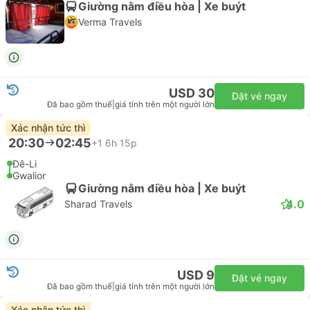
Giường nằm điều hòa | Xe buýt
Verma Travels
USD 30
Đặt vé ngay
Đã bao gồm thuế
|
giá tính trên một người lớn
Xác nhận tức thì
20:30
02:45
+1
6h 15p
Đê-Li
Gwalior
Giường nằm điều hòa | Xe buýt
4.0
Sharad Travels
USD 9
Đặt vé ngay
Đã bao gồm thuế
|
giá tính trên một người lớn
Xác nhận tức thì