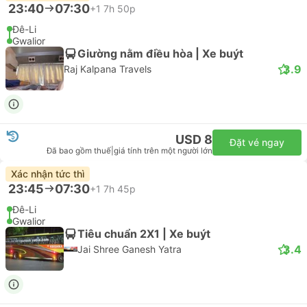
23:40
07:30
+1
7h 50p
Đê-Li
Gwalior
Giường nằm điều hòa | Xe buýt
3.9
Raj Kalpana Travels
USD 8
Đặt vé ngay
Đã bao gồm thuế
|
giá tính trên một người lớn
Xác nhận tức thì
23:45
07:30
+1
7h 45p
Đê-Li
Gwalior
Tiêu chuẩn 2X1 | Xe buýt
3.4
Jai Shree Ganesh Yatra