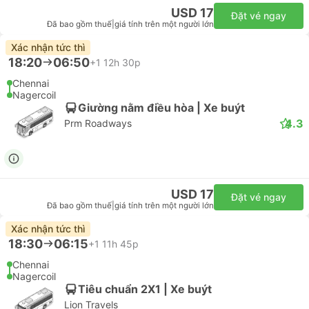
USD 17
Đặt vé ngay
Đã bao gồm thuế
|
giá tính trên một người lớn
Xác nhận tức thì
18:20
06:50
+1
12h 30p
Chennai
Nagercoil
Giường nằm điều hòa | Xe buýt
4.3
Prm Roadways
USD 17
Đặt vé ngay
Đã bao gồm thuế
|
giá tính trên một người lớn
Xác nhận tức thì
18:30
06:15
+1
11h 45p
Chennai
Nagercoil
Tiêu chuẩn 2X1 | Xe buýt
Lion Travels