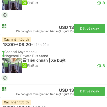
3.8
FlixBus
USD 13
Đặt vé ngay
Đã bao gồm thuế
|
giá tính trên một người lớn
Xác nhận tức thì
18:00
08:20
+1
14h 20p
Chennai Koyambedu
Nagercoil Private Bus Stand
Tiêu chuẩn | Xe buýt
3.8
FlixBus
USD 13
Đặt vé ngay
Đã bao gồm thuế
|
giá tính trên một người lớn
Xác nhận tức thì