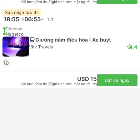
Đã bao gồm thuế
|
giá tính trên một người lớn
Xác nhận tức thì
18:55
06:55
+1
12h
Chennai
Nagercoil
Giường nằm điều hòa | Xe buýt
4.4
Vkv Travels
USD 15
Đặt vé ngay
Đã bao gồm thuế
|
giá tính trên một người lớn
Xác nhận tức thì
19:00
06:50
+1
11h 50p
Chennai
Suchindram
Giường nằm điều hòa | Xe buýt
4.1
Sbm Traansport