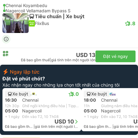
Chennai Koyambedu
Nagercoil Vellamadam Bypass S
Tiêu chuẩn | Xe buýt
3.8
FlixBus
USD 13
Đặt vé ngay
Đã bao gồm thuế
|
giá tính trên một người lớn
Ngay lập tức
Đặt vé phút chót?
Xác nhận ngay cho những lựa chọn tốt nhất của chúng tôi
5.0
Xe buýt
Xe buýt
16:30
Chennai
18:00
Chennai
12h 30p
Ghế ngồi không điều hòa | Tippusultan Travels
11h
05:00
Nagercoil
05:00
Nagercoil
+ 1 ngày
Đến vào T2, 10 Th08
+ 1 ngày
Đến vào T2, 10 Th08
USD 10
U
Đã bao gồm thuế
|
giá tính trên một người lớn
Đã bao gồm thuế
|