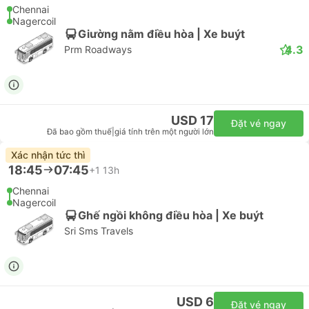
Chennai
Nagercoil
Giường nằm điều hòa | Xe buýt
4.3
Prm Roadways
USD 17
Đặt vé ngay
Đã bao gồm thuế
|
giá tính trên một người lớn
Xác nhận tức thì
18:45
07:45
+1
13h
Chennai
Nagercoil
Ghế ngồi không điều hòa | Xe buýt
Sri Sms Travels
USD 6
Đặt vé ngay