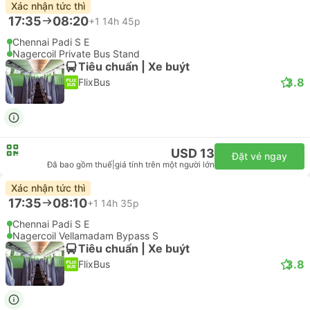
Xác nhận tức thì
17:35
08:20
+1
14h 45p
Chennai Padi S E
Nagercoil Private Bus Stand
Tiêu chuẩn | Xe buýt
3.8
FlixBus
USD 13
Đặt vé ngay
Đã bao gồm thuế
|
giá tính trên một người lớn
Xác nhận tức thì
17:35
08:10
+1
14h 35p
Chennai Padi S E
Nagercoil Vellamadam Bypass S
Tiêu chuẩn | Xe buýt
3.8
FlixBus