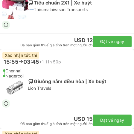
Tiêu chuẩn 2X1 | Xe buýt
Thirumalaivasan Transports
USD 12
Đặt vé ngay
Đã bao gồm thuế
|
giá tính trên một người lớn
Xác nhận tức thì
15:55
03:45
+1
11h 50p
Chennai
Nagercoil
Giường nằm điều hòa | Xe buýt
Lion Travels
USD 15
Đặt vé ngay
Đã bao gồm thuế
|
giá tính trên một người lớn
Xác nhận tức thì