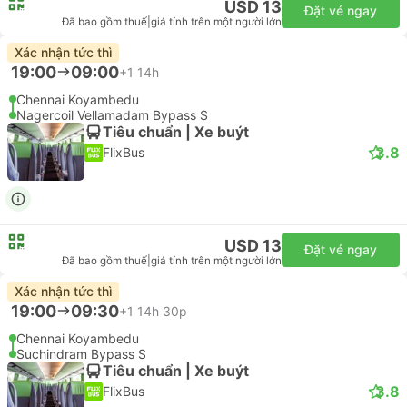
USD 13
Đặt vé ngay
Đã bao gồm thuế
|
giá tính trên một người lớn
Xác nhận tức thì
19:00
09:00
+1
14h
Chennai Koyambedu
Nagercoil Vellamadam Bypass S
Tiêu chuẩn | Xe buýt
3.8
FlixBus
USD 13
Đặt vé ngay
Đã bao gồm thuế
|
giá tính trên một người lớn
Xác nhận tức thì
19:00
09:30
+1
14h 30p
Chennai Koyambedu
Suchindram Bypass S
Tiêu chuẩn | Xe buýt
3.8
FlixBus