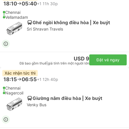
18:10
05:40
+1
11h 30p
Chennai
Vellamadam
Ghế ngồi không điều hòa | Xe buýt
Sri Shravan Travels
USD 9
Đặt vé ngay
Đã bao gồm thuế
|
giá tính trên một người lớn
Xác nhận tức thì
18:15
06:55
+1
12h 40p
Chennai
Nagercoil
Giường nằm điều hòa | Xe buýt
Venky Bus