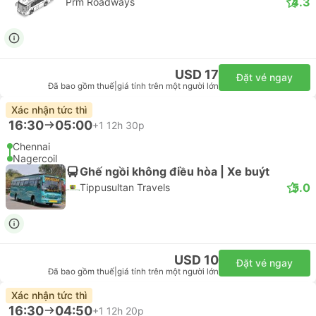
4.3
Prm Roadways
USD 17
Đặt vé ngay
Đã bao gồm thuế
|
giá tính trên một người lớn
Xác nhận tức thì
16:30
05:00
+1
12h 30p
Chennai
Nagercoil
Ghế ngồi không điều hòa | Xe buýt
5.0
Tippusultan Travels
USD 10
Đặt vé ngay
Đã bao gồm thuế
|
giá tính trên một người lớn
Xác nhận tức thì
16:30
04:50
+1
12h 20p