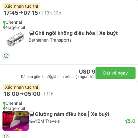
Xác nhận tức thì
17:45
07:15
+1
13h 30p
Chennai
Nagercoil
Ghế ngồi không điều hòa | Xe buýt
Bethlehen Transports
USD 9
Đặt vé ngay
Đã bao gồm thuế
|
giá tính trên một người lớn
Xác nhận tức thì
18:00
05:00
+1
11h
Chennai
Nagercoil
Giường nằm điều hòa | Xe buýt
5.0
YBM Travels