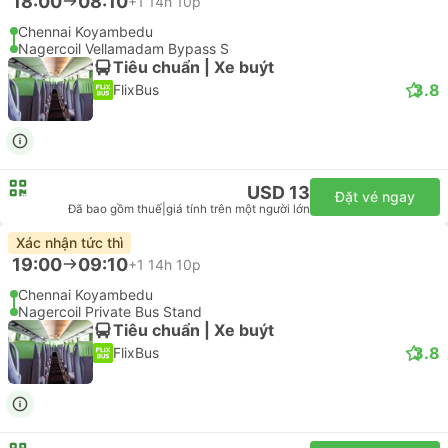
18:00
08:10
+1
14h 10p
Chennai Koyambedu
Nagercoil Vellamadam Bypass S
Tiêu chuẩn | Xe buýt
3.8
FlixBus
USD 13
Đặt vé ngay
Đã bao gồm thuế
|
giá tính trên một người lớn
Xác nhận tức thì
19:00
09:10
+1
14h 10p
Chennai Koyambedu
Nagercoil Private Bus Stand
Tiêu chuẩn | Xe buýt
3.8
FlixBus