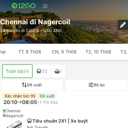
Chennai đi Nagercoil
94 chuyến đi (USD 6 – USD 380)
mai
T7, 8 Th08
CN, 9 Th08
T2, 10 Th08
T3,
Toàn bộ
94
93
1
Đề xuất
Bộ lọc
Xác nhận tức thì
Đề xuất
20:10
08:05
+1
11h 55p
Chennai
Nagercoil
Tiêu chuẩn 2X1 | Xe buýt
Avk Travels