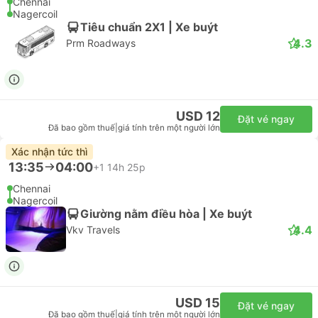
Chennai
Nagercoil
Tiêu chuẩn 2X1 | Xe buýt
4.3
Prm Roadways
USD 12
Đặt vé ngay
Đã bao gồm thuế
|
giá tính trên một người lớn
Xác nhận tức thì
13:35
04:00
+1
14h 25p
Chennai
Nagercoil
Giường nằm điều hòa | Xe buýt
4.4
Vkv Travels
USD 15
Đặt vé ngay
Đã bao gồm thuế
|
giá tính trên một người lớn