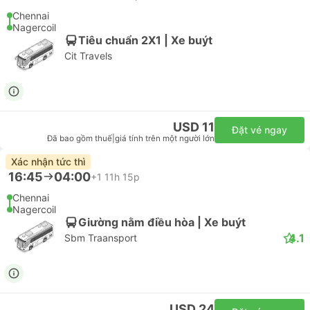
Chennai
Nagercoil
Tiêu chuẩn 2X1 | Xe buýt
Cit Travels
USD 11
Đặt vé ngay
Đã bao gồm thuế
|
giá tính trên một người lớn
Xác nhận tức thì
16:45
04:00
+1
11h 15p
Chennai
Nagercoil
Giường nằm điều hòa | Xe buýt
4.1
Sbm Traansport
USD 24