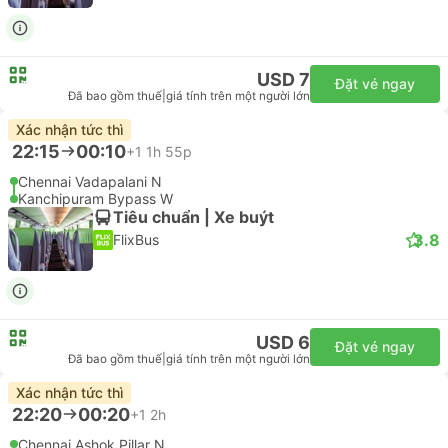
USD 7
Đặt vé ngay
Đã bao gồm thuế
|
giá tính trên một người lớn
Xác nhận tức thì
22:15
00:10
+1
1h 55p
Chennai Vadapalani N
Kanchipuram Bypass W
Tiêu chuẩn | Xe buýt
3.8
FlixBus
USD 6
Đặt vé ngay
Đã bao gồm thuế
|
giá tính trên một người lớn
Xác nhận tức thì
22:20
00:20
+1
2h
Chennai Ashok Pillar N