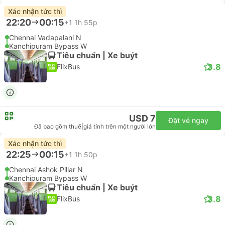
Xác nhận tức thì
22:20
00:15
+1
1h 55p
Chennai Vadapalani N
Kanchipuram Bypass W
Tiêu chuẩn | Xe buýt
3.8
FlixBus
USD 7
Đặt vé ngay
Đã bao gồm thuế
|
giá tính trên một người lớn
Xác nhận tức thì
22:25
00:15
+1
1h 50p
Chennai Ashok Pillar N
Kanchipuram Bypass W
Tiêu chuẩn | Xe buýt
3.8
FlixBus