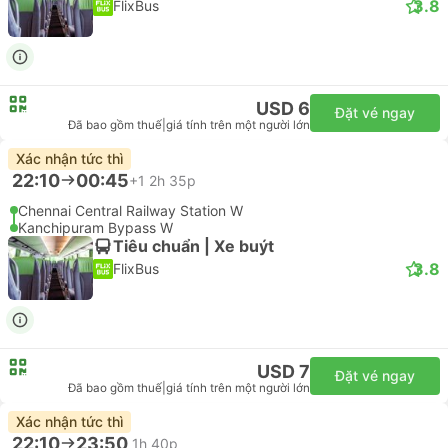
3.8
FlixBus
USD 6
Đặt vé ngay
Đã bao gồm thuế
|
giá tính trên một người lớn
Xác nhận tức thì
22:10
00:45
+1
2h 35p
Chennai Central Railway Station W
Kanchipuram Bypass W
Tiêu chuẩn | Xe buýt
3.8
FlixBus
USD 7
Đặt vé ngay
Đã bao gồm thuế
|
giá tính trên một người lớn
Xác nhận tức thì
22:10
23:50
1h 40p