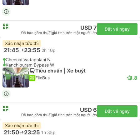
USD 7
Đặt vé ngay
Đã bao gồm thuế
|
giá tính trên một người lớn
Xác nhận tức thì
21:45
23:55
2h 10p
Chennai Vadapalani N
Kanchipuram Bypass W
Tiêu chuẩn | Xe buýt
3.8
FlixBus
USD 6
Đặt vé ngay
Đã bao gồm thuế
|
giá tính trên một người lớn
Xác nhận tức thì
21:50
23:25
1h 35p