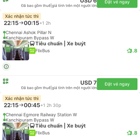
USD 6
Đặt vé ngay
Đã bao gồm thuế
|
giá tính trên một người lớn
Xác nhận tức thì
22:15
00:15
+1
2h
Chennai Ashok Pillar N
Kanchipuram Bypass W
Tiêu chuẩn | Xe buýt
3.8
FlixBus
USD 7
Đặt vé ngay
Đã bao gồm thuế
|
giá tính trên một người lớn
Xác nhận tức thì
22:15
00:45
+1
2h 30p
Chennai Egmore Railway Station W
Kanchipuram Bypass W
Tiêu chuẩn | Xe buýt
3.8
FlixBus