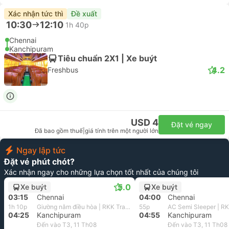
Xác nhận tức thì
Đề xuất
10:30
12:10
1h 40p
Chennai
Kanchipuram
Tiêu chuẩn 2X1 | Xe buýt
4.2
Freshbus
USD 4
Đặt vé ngay
Đã bao gồm thuế
|
giá tính trên một người lớn
Ngay lập tức
Đặt vé phút chót?
Xác nhận ngay cho những lựa chọn tốt nhất của chúng tôi
5.0
Xe buýt
Xe buýt
03:15
Chennai
04:00
Chennai
1h 10p
Giường nằm điều hòa | RKK Travels
55p
AC Semi Sleeper | RK
04:25
Kanchipuram
04:55
Kanchipuram
Đến vào T3, 11 Th08
Đến vào T3, 11 Th08