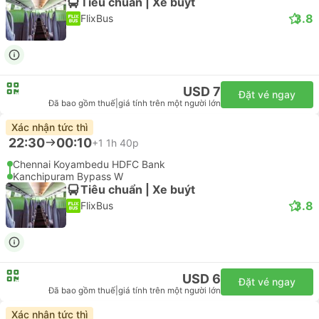
Tiêu chuẩn | Xe buýt
3.8
FlixBus
USD 7
Đặt vé ngay
Đã bao gồm thuế
|
giá tính trên một người lớn
Xác nhận tức thì
22:30
00:10
+1
1h 40p
Chennai Koyambedu HDFC Bank
Kanchipuram Bypass W
Tiêu chuẩn | Xe buýt
3.8
FlixBus
USD 6
Đặt vé ngay
Đã bao gồm thuế
|
giá tính trên một người lớn
Xác nhận tức thì