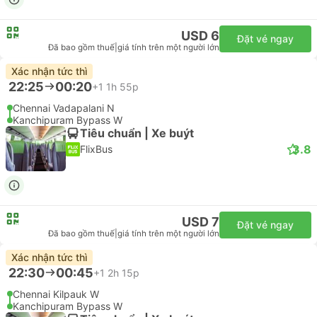
USD 6
Đặt vé ngay
Đã bao gồm thuế
|
giá tính trên một người lớn
Xác nhận tức thì
22:25
00:20
+1
1h 55p
Chennai Vadapalani N
Kanchipuram Bypass W
Tiêu chuẩn | Xe buýt
3.8
FlixBus
USD 7
Đặt vé ngay
Đã bao gồm thuế
|
giá tính trên một người lớn
Xác nhận tức thì
22:30
00:45
+1
2h 15p
Chennai Kilpauk W
Kanchipuram Bypass W