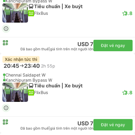
Kanchipuram Bypass W
Tiêu chuẩn | Xe buýt
3.8
FlixBus
USD 7
Đặt vé ngay
Đã bao gồm thuế
|
giá tính trên một người lớn
Xác nhận tức thì
20:45
23:40
2h 55p
Chennai Saidapet W
Kanchipuram Bypass W
Tiêu chuẩn | Xe buýt
3.8
FlixBus
USD 7
Đặt vé ngay
Đã bao gồm thuế
|
giá tính trên một người lớn