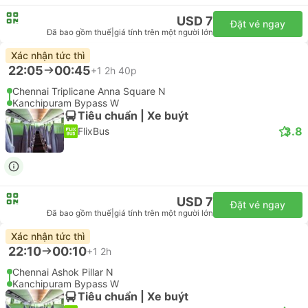
USD 7
Đặt vé ngay
Đã bao gồm thuế
|
giá tính trên một người lớn
Xác nhận tức thì
22:05
00:45
+1
2h 40p
Chennai Triplicane Anna Square N
Kanchipuram Bypass W
Tiêu chuẩn | Xe buýt
3.8
FlixBus
USD 7
Đặt vé ngay
Đã bao gồm thuế
|
giá tính trên một người lớn
Xác nhận tức thì
22:10
00:10
+1
2h
Chennai Ashok Pillar N
Kanchipuram Bypass W
Tiêu chuẩn | Xe buýt