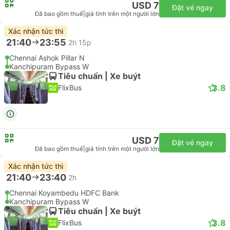
USD 7
Đặt vé ngay
Đã bao gồm thuế
|
giá tính trên một người lớn
Xác nhận tức thì
21:40
23:55
2h 15p
Chennai Ashok Pillar N
Kanchipuram Bypass W
Tiêu chuẩn | Xe buýt
3.8
FlixBus
USD 7
Đặt vé ngay
Đã bao gồm thuế
|
giá tính trên một người lớn
Xác nhận tức thì
21:40
23:40
2h
Chennai Koyambedu HDFC Bank
Kanchipuram Bypass W
Tiêu chuẩn | Xe buýt
3.8
FlixBus