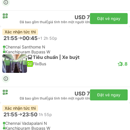
USD 7
Đặt vé ngay
Đã bao gồm thuế
|
giá tính trên một người lớn
Xác nhận tức thì
21:55
00:45
+1
2h 50p
Chennai Santhome N
Kanchipuram Bypass W
Tiêu chuẩn | Xe buýt
3.8
FlixBus
USD 7
Đặt vé ngay
Đã bao gồm thuế
|
giá tính trên một người lớn
Xác nhận tức thì
21:55
23:50
1h 55p
Chennai Vadapalani N
Kanchipuram Bypass W