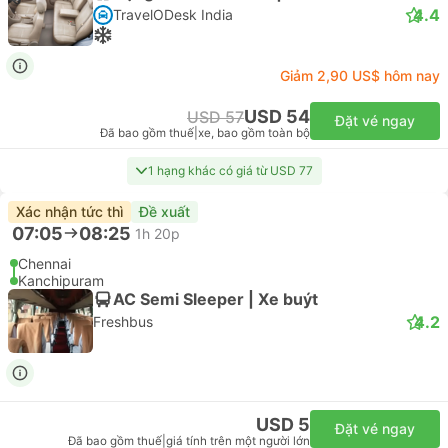
4.4
TravelODesk India
Giảm 2,90 US$ hôm nay
USD 54
USD 57
Đặt vé ngay
Đã bao gồm thuế
|
xe, bao gồm toàn bộ
1 hạng khác có giá từ USD 77
Xác nhận tức thì
Đề xuất
07:05
08:25
1h 20p
Chennai
Kanchipuram
AC Semi Sleeper | Xe buýt
4.2
Freshbus
USD 5
Đặt vé ngay
Đã bao gồm thuế
|
giá tính trên một người lớn