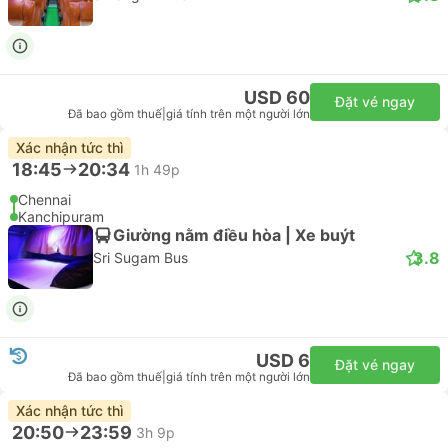
USD 60
Đặt vé ngay
Đã bao gồm thuế
|
giá tính trên một người lớn
Xác nhận tức thì
18:45
20:34
1h 49p
Chennai
Kanchipuram
Giường nằm điều hòa | Xe buýt
3.8
Sri Sugam Bus
USD 6
Đặt vé ngay
Đã bao gồm thuế
|
giá tính trên một người lớn
Xác nhận tức thì
20:50
23:59
3h 9p