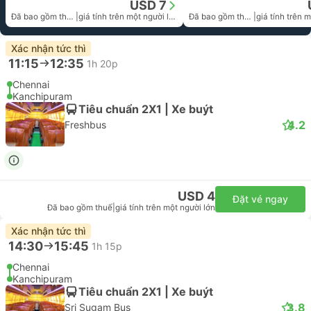
USD 7
Đã bao gồm thuế
|
giá tính trên một người lớn
Đã bao gồm thuế
|
Xác nhận tức thì
11:15
12:35
1h 20p
Chennai
Kanchipuram
Tiêu chuẩn 2X1 | Xe buýt
4.2
Freshbus
USD 4
Đặt vé ngay
Đã bao gồm thuế
|
giá tính trên một người lớn
Xác nhận tức thì
14:30
15:45
1h 15p
Chennai
Kanchipuram
Tiêu chuẩn 2X1 | Xe buýt
3.8
Sri Sugam Bus