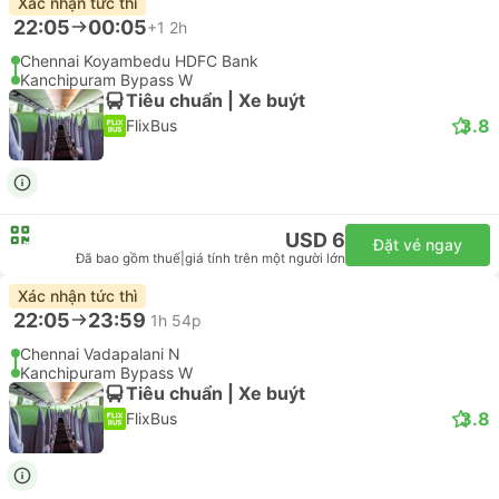
Xác nhận tức thì
22:05
00:05
+1
2h
Chennai Koyambedu HDFC Bank
Kanchipuram Bypass W
Tiêu chuẩn | Xe buýt
3.8
FlixBus
USD 6
Đặt vé ngay
Đã bao gồm thuế
|
giá tính trên một người lớn
Xác nhận tức thì
22:05
23:59
1h 54p
Chennai Vadapalani N
Kanchipuram Bypass W
Tiêu chuẩn | Xe buýt
3.8
FlixBus