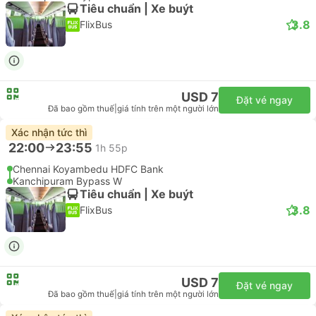
Tiêu chuẩn | Xe buýt
3.8
FlixBus
USD 7
Đặt vé ngay
Đã bao gồm thuế
|
giá tính trên một người lớn
Xác nhận tức thì
22:00
23:55
1h 55p
Chennai Koyambedu HDFC Bank
Kanchipuram Bypass W
Tiêu chuẩn | Xe buýt
3.8
FlixBus
USD 7
Đặt vé ngay
Đã bao gồm thuế
|
giá tính trên một người lớn