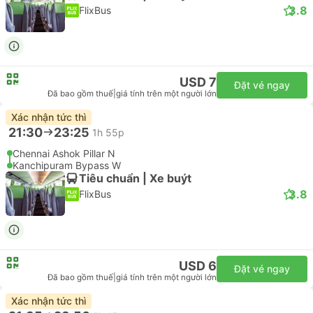
3.8
FlixBus
USD 7
Đặt vé ngay
Đã bao gồm thuế
|
giá tính trên một người lớn
Xác nhận tức thì
21:30
23:25
1h 55p
Chennai Ashok Pillar N
Kanchipuram Bypass W
Tiêu chuẩn | Xe buýt
3.8
FlixBus
USD 6
Đặt vé ngay
Đã bao gồm thuế
|
giá tính trên một người lớn
Xác nhận tức thì