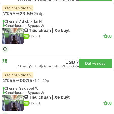
Xác nhận tức thì
21:55
23:59
2h 4p
Chennai Ashok Pillar N
Kanchipuram Bypass W
Tiêu chuẩn | Xe buýt
3.8
FlixBus
USD 7
Đặt vé ngay
Đã bao gồm thuế
|
giá tính trên một người lớn
Xác nhận tức thì
21:55
00:15
+1
2h 20p
Chennai Saidapet W
Kanchipuram Bypass W
Tiêu chuẩn | Xe buýt
3.8
FlixBus