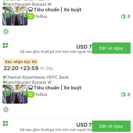
Kanchipuram Bypass W
Tiêu chuẩn | Xe buýt
3.8
FlixBus
USD 7
Đặt vé ngay
Đã bao gồm thuế
|
giá tính trên một người lớn
Xác nhận tức thì
22:20
23:59
1h 39p
Chennai Koyambedu HDFC Bank
Kanchipuram Bypass W
Tiêu chuẩn | Xe buýt
3.8
FlixBus
USD 7
Đặt vé ngay
Đã bao gồm thuế
|
giá tính trên một người lớn