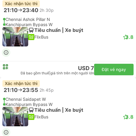
Xác nhận tức thì
21:10
23:40
2h 30p
Chennai Ashok Pillar N
Kanchipuram Bypass W
Tiêu chuẩn | Xe buýt
3.8
FlixBus
USD 7
Đặt vé ngay
Đã bao gồm thuế
|
giá tính trên một người lớn
Xác nhận tức thì
21:10
23:55
2h 45p
Chennai Saidapet W
Kanchipuram Bypass W
Tiêu chuẩn | Xe buýt
3.8
FlixBus