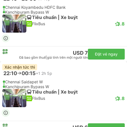
Chennai Koyambedu HDFC Bank
Kanchipuram Bypass W
Tiêu chuẩn | Xe buýt
3.8
FlixBus
USD 7
Đặt vé ngay
Đã bao gồm thuế
|
giá tính trên một người lớn
Xác nhận tức thì
22:10
00:15
+1
2h 5p
Chennai Saidapet W
Kanchipuram Bypass W
Tiêu chuẩn | Xe buýt
3.8
FlixBus