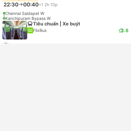
22:30
00:40
+1
2h 10p
Chennai Saidapet W
Kanchipuram Bypass W
Tiêu chuẩn | Xe buýt
3.8
FlixBus
USD 6
Đặt vé ngay
Đã bao gồm thuế
|
giá tính trên một người lớn
Xác nhận tức thì
22:30
00:15
+1
1h 45p
Chennai Vadapalani N
Kanchipuram Bypass W
Tiêu chuẩn | Xe buýt
3.8
FlixBus