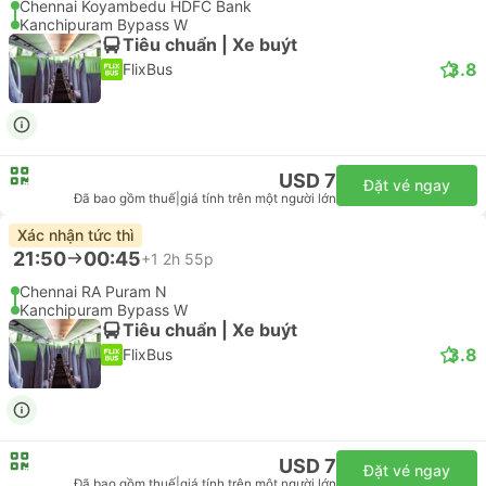
Chennai Koyambedu HDFC Bank
Kanchipuram Bypass W
Tiêu chuẩn | Xe buýt
3.8
FlixBus
USD 7
Đặt vé ngay
Đã bao gồm thuế
|
giá tính trên một người lớn
Xác nhận tức thì
21:50
00:45
+1
2h 55p
Chennai RA Puram N
Kanchipuram Bypass W
Tiêu chuẩn | Xe buýt
3.8
FlixBus
USD 7
Đặt vé ngay
Đã bao gồm thuế
|
giá tính trên một người lớn