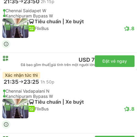
21:35
23:50
2h 15p
Chennai Saidapet W
Kanchipuram Bypass W
Tiêu chuẩn | Xe buýt
3.8
FlixBus
USD 7
Đặt vé ngay
Đã bao gồm thuế
|
giá tính trên một người lớn
Xác nhận tức thì
21:35
23:25
1h 50p
Chennai Vadapalani N
Kanchipuram Bypass W
Tiêu chuẩn | Xe buýt
3.8
FlixBus