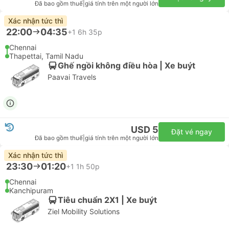
Đã bao gồm thuế
|
giá tính trên một người lớn
Xác nhận tức thì
22:00
04:35
+1
6h 35p
Chennai
Thapettai, Tamil Nadu
Ghế ngồi không điều hòa | Xe buýt
Paavai Travels
USD 5
Đặt vé ngay
Đã bao gồm thuế
|
giá tính trên một người lớn
Xác nhận tức thì
23:30
01:20
+1
1h 50p
Chennai
Kanchipuram
Tiêu chuẩn 2X1 | Xe buýt
Ziel Mobility Solutions