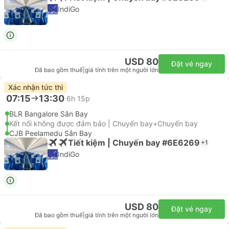
IndiGo
USD 80
Đặt vé ngay
Đã bao gồm thuế
|
giá tính trên một người lớn
Xác nhận tức thì
07:15
13:30
6h 15p
BLR Bangalore Sân Bay
Kết nối không được đảm bảo | Chuyến bay+Chuyến bay
CJB Peelamedu Sân Bay
Tiết kiệm | Chuyến bay #6E6269
+1
IndiGo
USD 80
Đặt vé ngay
Đã bao gồm thuế
|
giá tính trên một người lớn