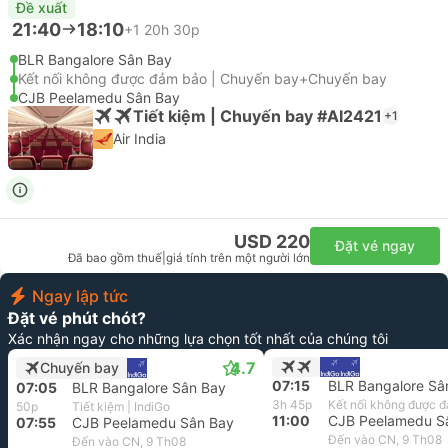
Đề xuất
21:40
18:10
+1
20h 30p
BLR Bangalore Sân Bay
Kết nối không được đảm bảo | Chuyến bay+Chuyến bay
CJB Peelamedu Sân Bay
Tiết kiệm | Chuyến bay #AI2421
+1
Air India
USD 220
Đặt vé ngay
Đã bao gồm thuế
|
giá tính trên một người lớn
Ngay lập tức
Đặt vé phút chót?
Xác nhận ngay cho những lựa chọn tốt nhất của chúng tôi
4.7
Chuyến bay
07:15
BLR Bangalore Sâ
07:05
BLR Bangalore Sân Bay
3h 45p
Kết nối không được 
50p
Tiết kiệm | IndiGo
11:00
CJB Peelamedu S
07:55
CJB Peelamedu Sân Bay
Đến vào CN, 9 Th08
Đến vào CN, 9 Th08