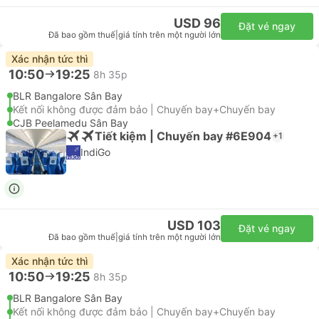
USD 96
Đặt vé ngay
Đã bao gồm thuế
|
giá tính trên một người lớn
Xác nhận tức thì
10:50
19:25
8h 35p
BLR Bangalore Sân Bay
Kết nối không được đảm bảo | Chuyến bay+Chuyến bay
CJB Peelamedu Sân Bay
Tiết kiệm | Chuyến bay #6E904
+1
IndiGo
USD 103
Đặt vé ngay
Đã bao gồm thuế
|
giá tính trên một người lớn
Xác nhận tức thì
10:50
19:25
8h 35p
BLR Bangalore Sân Bay
Kết nối không được đảm bảo | Chuyến bay+Chuyến bay