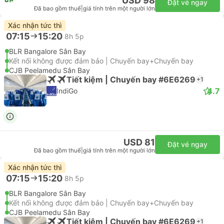
USD 98
Đặt vé ngay
Đã bao gồm thuế
|
giá tính trên một người lớn
Xác nhận tức thì
07:15
15:20
8h 5p
BLR Bangalore Sân Bay
Kết nối không được đảm bảo | Chuyến bay+Chuyến bay
CJB Peelamedu Sân Bay
Tiết kiệm | Chuyến bay #6E6269
+1
4.7
IndiGo
USD 81
Đặt vé ngay
Đã bao gồm thuế
|
giá tính trên một người lớn
Xác nhận tức thì
07:15
15:20
8h 5p
BLR Bangalore Sân Bay
Kết nối không được đảm bảo | Chuyến bay+Chuyến bay
CJB Peelamedu Sân Bay
Tiết kiệm | Chuyến bay #6E6269
+1