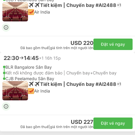
Tiết kiệm | Chuyến bay #AI2488
+1
Air India
USD 220
Đặt vé ngay
Đã bao gồm thuế
|
giá tính trên một người lớn
22:30
14:45
+1
16h 15p
BLR Bangalore Sân Bay
Kết nối không được đảm bảo | Chuyến bay+Chuyến bay
CJB Peelamedu Sân Bay
Tiết kiệm | Chuyến bay #AI2488
+1
Air India
USD 227
Đặt vé ngay
Đã bao gồm thuế
|
giá tính trên một người lớn