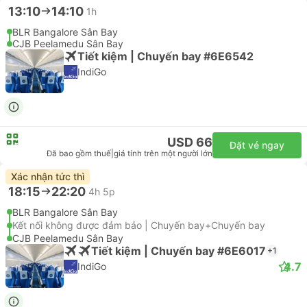
13:10
14:10
1h
BLR Bangalore Sân Bay
CJB Peelamedu Sân Bay
Tiết kiệm | Chuyến bay #6E6542
IndiGo
USD 66
Đặt vé ngay
Đã bao gồm thuế
|
giá tính trên một người lớn
Xác nhận tức thì
18:15
22:20
4h 5p
BLR Bangalore Sân Bay
Kết nối không được đảm bảo | Chuyến bay+Chuyến bay
CJB Peelamedu Sân Bay
Tiết kiệm | Chuyến bay #6E6017
+1
4.7
IndiGo