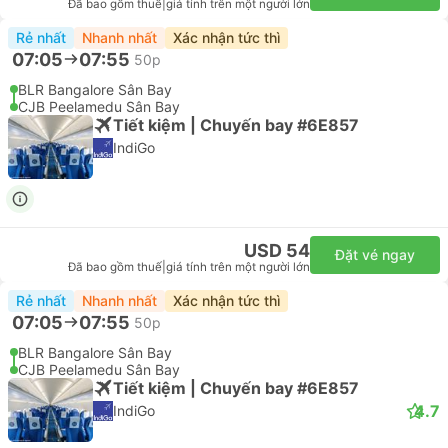
Đã bao gồm thuế
|
giá tính trên một người lớn
Rẻ nhất
Nhanh nhất
Xác nhận tức thì
07:05
07:55
50p
BLR Bangalore Sân Bay
CJB Peelamedu Sân Bay
Tiết kiệm | Chuyến bay #6E857
IndiGo
USD 54
Đặt vé ngay
Đã bao gồm thuế
|
giá tính trên một người lớn
Rẻ nhất
Nhanh nhất
Xác nhận tức thì
07:05
07:55
50p
BLR Bangalore Sân Bay
CJB Peelamedu Sân Bay
Tiết kiệm | Chuyến bay #6E857
4.7
IndiGo