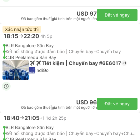
USD 97
Đặt vé ngay
Đã bao gồm thuế
|
giá tính trên một người lớn
Xác nhận tức thì
18:15
22:20
4h 5p
BLR Bangalore Sân Bay
Kết nối không được đảm bảo | Chuyến bay+Chuyến bay
CJB Peelamedu Sân Bay
Tiết kiệm | Chuyến bay #6E6017
+1
IndiGo
USD 96
Đặt vé ngay
Đã bao gồm thuế
|
giá tính trên một người lớn
18:40
21:05
+1
1d 2h 25p
BLR Bangalore Sân Bay
Kết nối không được đảm bảo | Chuyến bay+Chuyến bay+Chuyến bay
CJB Peelamedu Sân Bay