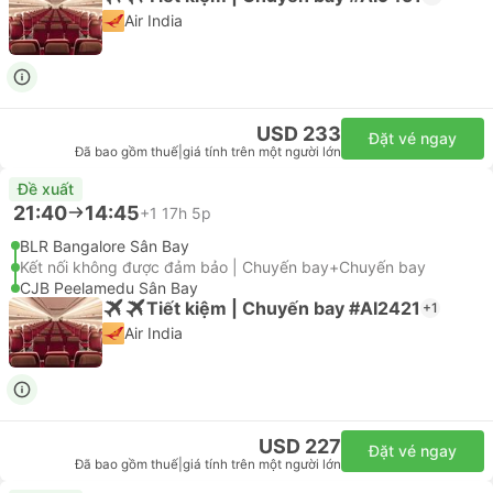
Air India
USD 233
Đặt vé ngay
Đã bao gồm thuế
|
giá tính trên một người lớn
Đề xuất
21:40
14:45
+1
17h 5p
BLR Bangalore Sân Bay
Kết nối không được đảm bảo | Chuyến bay+Chuyến bay
CJB Peelamedu Sân Bay
Tiết kiệm | Chuyến bay #AI2421
+1
Air India
USD 227
Đặt vé ngay
Đã bao gồm thuế
|
giá tính trên một người lớn