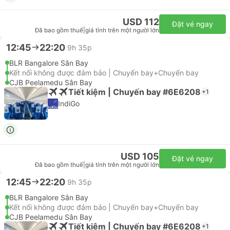
USD 112
Đặt vé ngay
Đã bao gồm thuế
|
giá tính trên một người lớn
12:45
22:20
9h 35p
BLR Bangalore Sân Bay
Kết nối không được đảm bảo | Chuyến bay+Chuyến bay
CJB Peelamedu Sân Bay
Tiết kiệm | Chuyến bay #6E6208
+1
IndiGo
USD 105
Đặt vé ngay
Đã bao gồm thuế
|
giá tính trên một người lớn
12:45
22:20
9h 35p
BLR Bangalore Sân Bay
Kết nối không được đảm bảo | Chuyến bay+Chuyến bay
CJB Peelamedu Sân Bay
Tiết kiệm | Chuyến bay #6E6208
+1