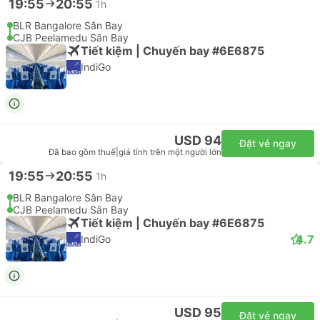
19:55
20:55
1h
BLR Bangalore Sân Bay
CJB Peelamedu Sân Bay
Tiết kiệm | Chuyến bay #6E6875
IndiGo
USD 94
Đặt vé ngay
Đã bao gồm thuế
|
giá tính trên một người lớn
19:55
20:55
1h
BLR Bangalore Sân Bay
CJB Peelamedu Sân Bay
Tiết kiệm | Chuyến bay #6E6875
4.7
IndiGo
USD 95
Đặt vé ngay