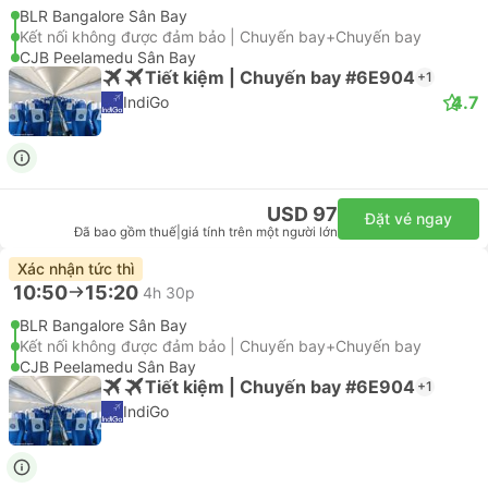
BLR Bangalore Sân Bay
Kết nối không được đảm bảo | Chuyến bay+Chuyến bay
CJB Peelamedu Sân Bay
Tiết kiệm | Chuyến bay #6E904
+1
4.7
IndiGo
USD 97
Đặt vé ngay
Đã bao gồm thuế
|
giá tính trên một người lớn
Xác nhận tức thì
10:50
15:20
4h 30p
BLR Bangalore Sân Bay
Kết nối không được đảm bảo | Chuyến bay+Chuyến bay
CJB Peelamedu Sân Bay
Tiết kiệm | Chuyến bay #6E904
+1
IndiGo