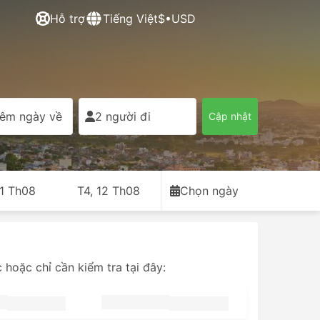
Hỗ trợ
Tiếng Việt
$•USD
êm ngày về
2 người đi
Cập nhật
11 Th08
T4, 12 Th08
Chọn ngày
hoặc chỉ cần kiểm tra tại đây: