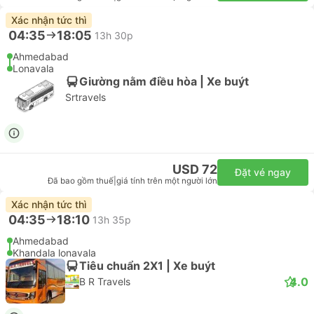
Xác nhận tức thì
04:35
18:05
13h 30p
Ahmedabad
Lonavala
Giường nằm điều hòa | Xe buýt
Srtravels
USD 72
Đặt vé ngay
Đã bao gồm thuế
|
giá tính trên một người lớn
Xác nhận tức thì
04:35
18:10
13h 35p
Ahmedabad
Khandala lonavala
Tiêu chuẩn 2X1 | Xe buýt
4.0
B R Travels