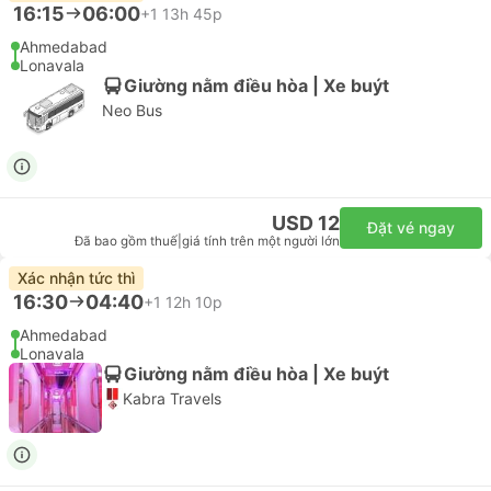
16:15
06:00
+1
13h 45p
Ahmedabad
Lonavala
Giường nằm điều hòa | Xe buýt
Neo Bus
USD 12
Đặt vé ngay
Đã bao gồm thuế
|
giá tính trên một người lớn
Xác nhận tức thì
16:30
04:40
+1
12h 10p
Ahmedabad
Lonavala
Giường nằm điều hòa | Xe buýt
Kabra Travels