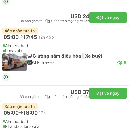
USD 24
Đặt vé ngay
Đã bao gồm thuế
|
giá tính trên một người lớn
Xác nhận tức thì
05:00
17:45
12h 45p
Ahmedabad
Lonavala
Giường nằm điều hòa | Xe buýt
3.9
M R Travels
USD 37
Đặt vé ngay
Đã bao gồm thuế
|
giá tính trên một người lớn
Xác nhận tức thì
05:00
18:00
13h
Ahmedabad
Khandala lonavala