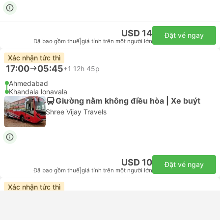
USD 14
Đặt vé ngay
Đã bao gồm thuế
|
giá tính trên một người lớn
Xác nhận tức thì
17:00
05:45
+1
12h 45p
Ahmedabad
Khandala lonavala
Giường nằm không điều hòa | Xe buýt
Shree Vijay Travels
USD 10
Đặt vé ngay
Đã bao gồm thuế
|
giá tính trên một người lớn
Xác nhận tức thì
17:00
06:10
+1
13h 10p
Ahmedabad