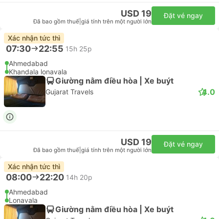
USD 19
Đặt vé ngay
Đã bao gồm thuế
|
giá tính trên một người lớn
Xác nhận tức thì
07:30
22:55
15h 25p
Ahmedabad
Khandala lonavala
Giường nằm điều hòa | Xe buýt
4.0
Gujarat Travels
USD 19
Đặt vé ngay
Đã bao gồm thuế
|
giá tính trên một người lớn
Xác nhận tức thì
08:00
22:20
14h 20p
Ahmedabad
Lonavala
Giường nằm điều hòa | Xe buýt