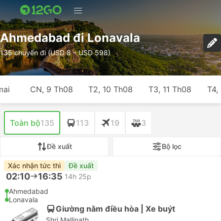
Ahmedabad đi Lonavala
135 chuyến đi (USD 8 – USD 598)
mai
CN, 9 Th08
T2, 10 Th08
T3, 11 Th08
T4,
Toàn bộ
135
113
19
3
Đề xuất
Bộ lọc
Xác nhận tức thì
Đề xuất
02:10
16:35
14h 25p
Ahmedabad
Lonavala
Giường nằm điều hòa | Xe buýt
Shri Mallinath