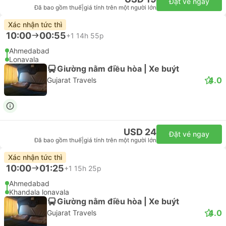
Đặt vé ngay
Đã bao gồm thuế
|
giá tính trên một người lớn
Xác nhận tức thì
10:00
00:55
+1
14h 55p
Ahmedabad
Lonavala
Giường nằm điều hòa | Xe buýt
4.0
Gujarat Travels
USD 24
Đặt vé ngay
Đã bao gồm thuế
|
giá tính trên một người lớn
Xác nhận tức thì
10:00
01:25
+1
15h 25p
Ahmedabad
Khandala lonavala
Giường nằm điều hòa | Xe buýt
4.0
Gujarat Travels