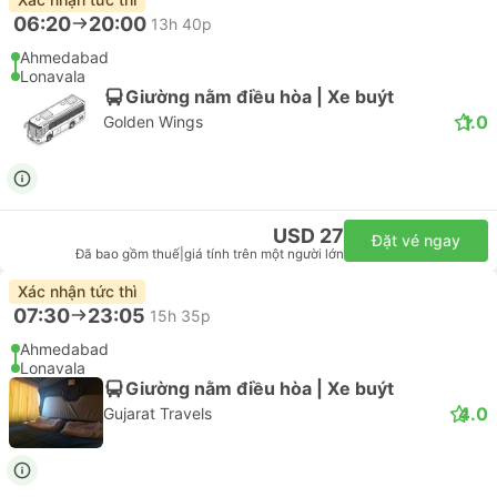
06:20
20:00
13h 40p
Ahmedabad
Lonavala
Giường nằm điều hòa | Xe buýt
1.0
Golden Wings
USD 27
Đặt vé ngay
Đã bao gồm thuế
|
giá tính trên một người lớn
Xác nhận tức thì
07:30
23:05
15h 35p
Ahmedabad
Lonavala
Giường nằm điều hòa | Xe buýt
4.0
Gujarat Travels