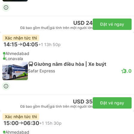
USD 24
Đặt vé ngay
Đã bao gồm thuế
|
giá tính trên một người lớn
Xác nhận tức thì
14:15
04:05
+1
13h 50p
Ahmedabad
Lonavala
Giường nằm điều hòa | Xe buýt
3.0
Safar Express
USD 35
Đặt vé ngay
Đã bao gồm thuế
|
giá tính trên một người lớn
Xác nhận tức thì
15:00
06:30
+1
15h 30p
Ahmedabad