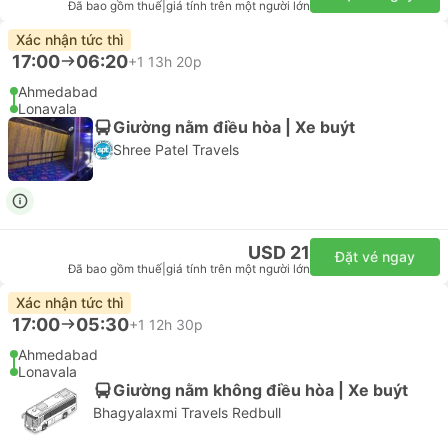
Đã bao gồm thuế
|
giá tính trên một người lớn
Xác nhận tức thì
17:00
06:20
+1
13h 20p
Ahmedabad
Lonavala
Giường nằm điều hòa | Xe buýt
Shree Patel Travels
USD 21
Đặt vé ngay
Đã bao gồm thuế
|
giá tính trên một người lớn
Xác nhận tức thì
17:00
05:30
+1
12h 30p
Ahmedabad
Lonavala
Giường nằm không điều hòa | Xe buýt
Bhagyalaxmi Travels Redbull