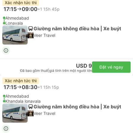
Xác nhận tức thì
17:15
09:00
+1
15h 45p
Ahmedabad
Lonavala
Giường nằm không điều hòa | Xe buýt
Veer Travel
USD 9
Đặt vé ngay
Đã bao gồm thuế
|
giá tính trên một người lớn
Xác nhận tức thì
17:15
08:30
+1
15h 15p
Ahmedabad
Khandala lonavala
Giường nằm không điều hòa | Xe buýt
Veer Travel