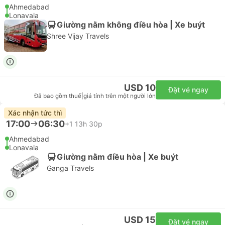
Ahmedabad
Lonavala
Giường nằm không điều hòa | Xe buýt
Shree Vijay Travels
USD 10
Đặt vé ngay
Đã bao gồm thuế
|
giá tính trên một người lớn
Xác nhận tức thì
17:00
06:30
+1
13h 30p
Ahmedabad
Lonavala
Giường nằm điều hòa | Xe buýt
Ganga Travels
USD 15
Đặt vé ngay