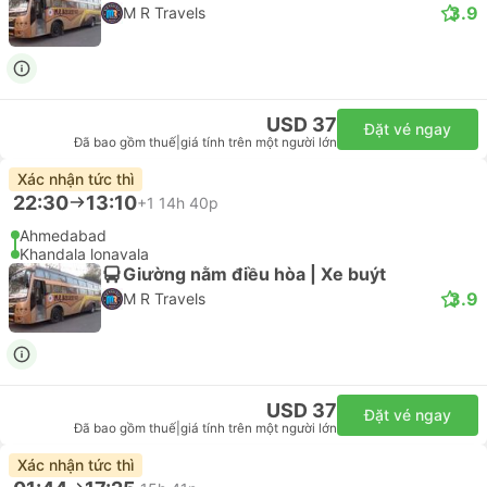
3.9
M R Travels
USD 37
Đặt vé ngay
Đã bao gồm thuế
|
giá tính trên một người lớn
Xác nhận tức thì
22:30
13:10
+1
14h 40p
Ahmedabad
Khandala lonavala
Giường nằm điều hòa | Xe buýt
3.9
M R Travels
USD 37
Đặt vé ngay
Đã bao gồm thuế
|
giá tính trên một người lớn
Xác nhận tức thì