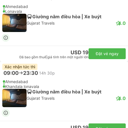
Ahmedabad
Lonavala
Giường nằm điều hòa | Xe buýt
4.0
Gujarat Travels
USD 19
Đặt vé ngay
Đã bao gồm thuế
|
giá tính trên một người lớn
Xác nhận tức thì
09:00
23:30
14h 30p
Ahmedabad
Khandala lonavala
Giường nằm điều hòa | Xe buýt
4.0
Gujarat Travels
USD 19