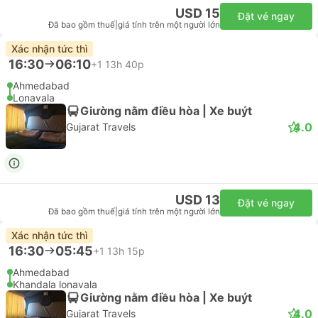
USD 15
Đặt vé ngay
Đã bao gồm thuế
|
giá tính trên một người lớn
Xác nhận tức thì
16:30
06:10
+1
13h 40p
Ahmedabad
Lonavala
Giường nằm điều hòa | Xe buýt
4.0
Gujarat Travels
USD 13
Đặt vé ngay
Đã bao gồm thuế
|
giá tính trên một người lớn
Xác nhận tức thì
16:30
05:45
+1
13h 15p
Ahmedabad
Khandala lonavala
Giường nằm điều hòa | Xe buýt
4.0
Gujarat Travels