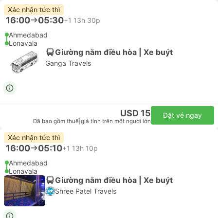
Xác nhận tức thì
16:00
05:30
+1
13h 30p
Ahmedabad
Lonavala
Giường nằm điều hòa | Xe buýt
Ganga Travels
USD 15
Đặt vé ngay
Đã bao gồm thuế
|
giá tính trên một người lớn
Xác nhận tức thì
16:00
05:10
+1
13h 10p
Ahmedabad
Lonavala
Giường nằm điều hòa | Xe buýt
Shree Patel Travels