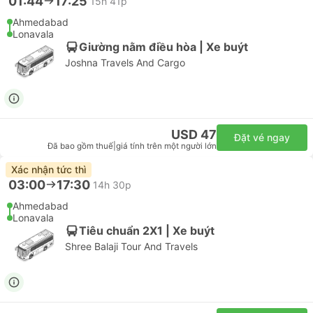
01:44
17:25
15h 41p
Ahmedabad
Lonavala
Giường nằm điều hòa | Xe buýt
Joshna Travels And Cargo
USD 47
Đặt vé ngay
Đã bao gồm thuế
|
giá tính trên một người lớn
Xác nhận tức thì
03:00
17:30
14h 30p
Ahmedabad
Lonavala
Tiêu chuẩn 2X1 | Xe buýt
Shree Balaji Tour And Travels