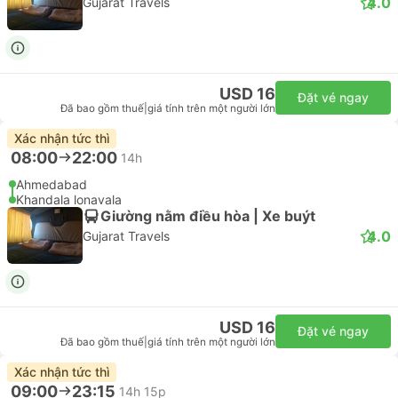
4.0
Gujarat Travels
USD 16
Đặt vé ngay
Đã bao gồm thuế
|
giá tính trên một người lớn
Xác nhận tức thì
08:00
22:00
14h
Ahmedabad
Khandala lonavala
Giường nằm điều hòa | Xe buýt
4.0
Gujarat Travels
USD 16
Đặt vé ngay
Đã bao gồm thuế
|
giá tính trên một người lớn
Xác nhận tức thì
09:00
23:15
14h 15p