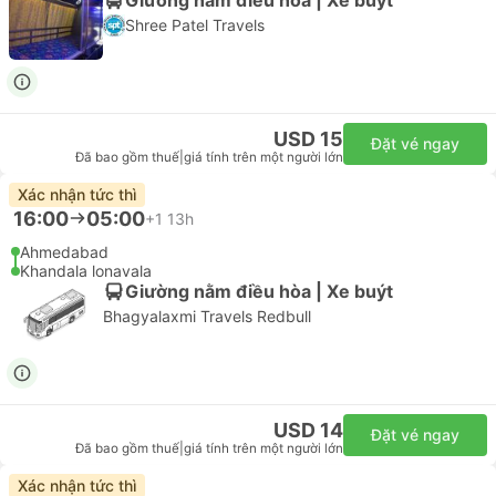
Shree Patel Travels
USD 15
Đặt vé ngay
Đã bao gồm thuế
|
giá tính trên một người lớn
Xác nhận tức thì
16:00
05:00
+1
13h
Ahmedabad
Khandala lonavala
Giường nằm điều hòa | Xe buýt
Bhagyalaxmi Travels Redbull
USD 14
Đặt vé ngay
Đã bao gồm thuế
|
giá tính trên một người lớn
Xác nhận tức thì