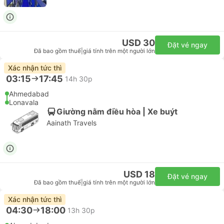
USD 30
Đặt vé ngay
Đã bao gồm thuế
|
giá tính trên một người lớn
Xác nhận tức thì
03:15
17:45
14h 30p
Ahmedabad
Lonavala
Giường nằm điều hòa | Xe buýt
Aainath Travels
USD 18
Đặt vé ngay
Đã bao gồm thuế
|
giá tính trên một người lớn
Xác nhận tức thì
04:30
18:00
13h 30p