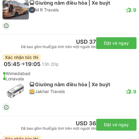
Giường nằm điều hòa | Xe buýt
3.9
M R Travels
USD 37
Đặt vé ngay
Đã bao gồm thuế
|
giá tính trên một người lớn
Xác nhận tức thì
05:45
19:05
13h 20p
Ahmedabad
Lonavala
Giường nằm điều hòa | Xe buýt
3.9
Jakhar Travels
USD 36
Đặt vé ngay
Đã bao gồm thuế
|
giá tính trên một người lớn
Xác nhận tức thì