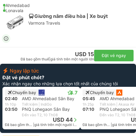
Ahmedabad
Lonavala
Giường nằm điều hòa | Xe buýt
Varmora Travels
USD 15
Đặt vé ngay
Đã bao gồm thuế
|
giá tính trên một người lớn
Ngay lập tức
Đặt vé phút chót?
Xác nhận ngay cho những lựa chọn tốt nhất của chúng tôi
4.7
Chuyến bay
Chuyến bay
02:40
AMD Ahmedabad Sân Bay
05:45
AMD Ahmedabad 
1h 10p
Tiết kiệm | IndiGo
1h 25p
Tiết kiệm | Akasa Air
03:50
PNQ Lohegaon Sân Bay
07:10
PNQ Lohegaon Sâ
Đến vào T2, 10 Th08
Đến vào T2, 10 Th08
USD 44
U
Đã bao gồm thuế
|
giá tính trên một người lớn
Đã bao gồm thuế
|