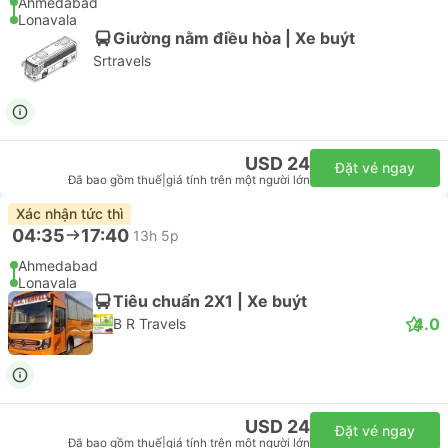
Ahmedabad
Lonavala
Giường nằm điều hòa | Xe buýt
Srtravels
USD 24
Đặt vé ngay
Đã bao gồm thuế
|
giá tính trên một người lớn
Xác nhận tức thì
04:35
17:40
13h 5p
Ahmedabad
Lonavala
Tiêu chuẩn 2X1 | Xe buýt
4.0
B R Travels
USD 24
Đặt vé ngay
Đã bao gồm thuế
|
giá tính trên một người lớn