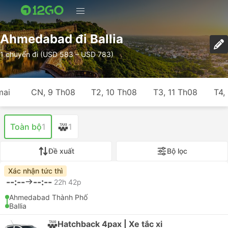
Ahmedabad đi Ballia
1 chuyến đi (USD 583 – USD 783)
mai
CN, 9 Th08
T2, 10 Th08
T3, 11 Th08
T4,
Toàn bộ
1
1
Đề xuất
Bộ lọc
Xác nhận tức thì
--:--
--:--
22h 42p
Ahmedabad Thành Phố
Ballia
Hatchback 4pax | Xe tắc xi