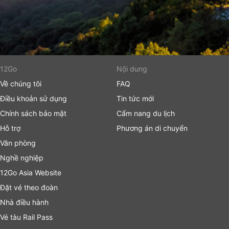
12Go
Nội dung
Về chúng tôi
FAQ
Điều khoản sử dụng
Tin tức mới
Chính sách bảo mật
Cẩm nang du lịch
Hỗ trợ
Phương án di chuyển
Văn phòng
Nghề nghiệp
12Go Asia Website
Đặt vé theo đoàn
Nhà điều hành
Vé tàu Rail Pass