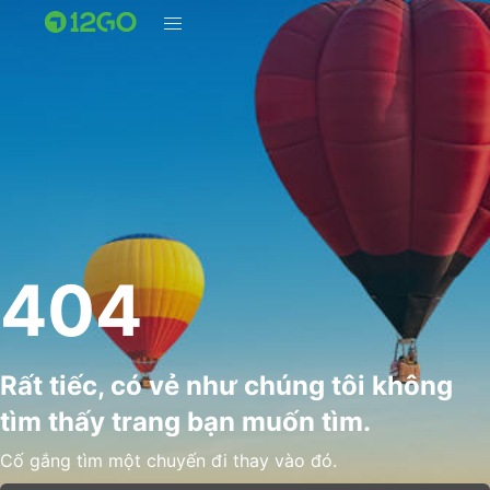
404
Rất tiếc, có vẻ như chúng tôi không
tìm thấy trang bạn muốn tìm.
Cố gắng tìm một chuyến đi thay vào đó.