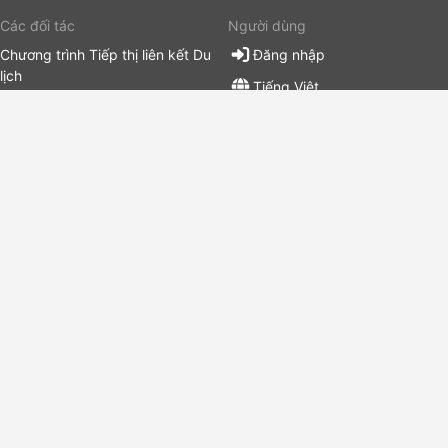
Các đối tác
Người dùng
Chương trình Tiếp thị liên kết Du
Đăng nhập
lịch
Tiếng Việt
Cổng đại lý du lịch
$•USD
Nhà điều hành Vận tải
Khu vực và quốc gia
Châu Âu
Quần đảo Faroe
Liechtenstein
Copyright © 2012-2026 12Go Asia Pte. Ltd. All rights Reserved.
Version: 2674.0 - 5.0.559