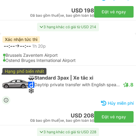
USD 198
Đặt vé ngay
Đã bao gồm thuế
|
xe, bao gồm toàn bộ
3 hạng khác có giá từ USD 214
Xác nhận tức thì
--:--
--:--
1h 20p
Brussels Zaventem Airport
Ostend Bruges International Airport
Hạng phổ biến nhất
Standard 3pax | Xe tắc xi
4.8
Daytrip private transfer with English speaking driver
Hủy miễn phí
USD 208
Đặt vé ngay
Đã bao gồm thuế
|
xe, bao gồm toàn bộ
3 hạng khác có giá từ USD 228