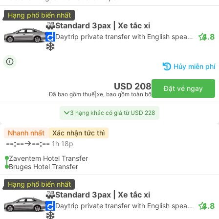
Hạng phổ biến nhất
Standard 3pax | Xe tắc xi
4.8
Daytrip private transfer with English speaking driver
Hủy miễn phí
USD 208
Đặt vé ngay
Đã bao gồm thuế
|
xe, bao gồm toàn bộ
3 hạng khác có giá từ USD 228
Nhanh nhất
Xác nhận tức thì
--:--
--:--
1h 18p
Zaventem Hotel Transfer
Bruges Hotel Transfer
Hạng phổ biến nhất
Standard 3pax | Xe tắc xi
4.8
Daytrip private transfer with English speaking driver