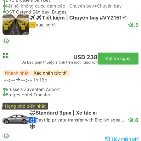
Kết nối không được đảm bảo | Chuyến bay+Chuyến bay
OST Ostend Sân bay, Bruges
Tiết kiệm | Chuyến bay #VY2151
+1
4.5
Vueling
+1
USD 238
Đặt vé ngay
Đã bao gồm thuế
|
giá tính trên một người lớn
Nhanh nhất
Xác nhận tức thì
--:--
--:--
1h 18p
Brussels Zaventem Airport
Bruges Hotel Transfer
Hạng phổ biến nhất
Standard 3pax | Xe tắc xi
4.8
Daytrip private transfer with English speaking driver
Hủy miễn phí