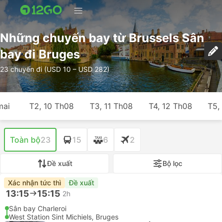
Những chuyến bay từ Brussels Sân
bay đi Bruges
23 chuyến đi (USD 10 – USD 282)
mai
T2, 10 Th08
T3, 11 Th08
T4, 12 Th08
T5,
Toàn bộ
23
15
6
2
Đề xuất
Bộ lọc
Xác nhận tức thì
Đề xuất
13:15
15:15
2h
Sân bay Charleroi
West Station Sint Michiels, Bruges