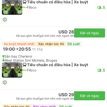
Tiêu chuẩn có điều hòa | Xe buýt
4.5
Flibco
USD 28
Đặt vé ngay
Đã bao gồm thuế
|
giá tính trên một người lớn
Xe buýt nhanh nhất
Xác nhận tức thì
Đề xuất
19:00
20:55
1h 55p
Sân bay Charleroi
West Station Sint Michiels, Bruges
Tiêu chuẩn có điều hòa | Xe buýt
4.5
Flibco
USD 29
Đặt vé ngay
Đã bao gồm thuế
|
giá tính trên một người lớn
Xác nhận tức thì
Bán chạy nhất
Đề xuất