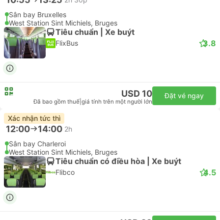
Sân bay Bruxelles
West Station Sint Michiels, Bruges
Tiêu chuẩn | Xe buýt
3.8
FlixBus
USD 10
Đặt vé ngay
Đã bao gồm thuế
|
giá tính trên một người lớn
Xác nhận tức thì
12:00
14:00
2h
Sân bay Charleroi
West Station Sint Michiels, Bruges
Tiêu chuẩn có điều hòa | Xe buýt
4.5
Flibco