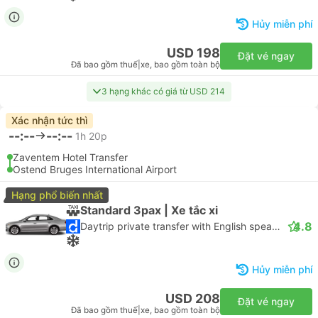
Hủy miễn phí
USD 198
Đặt vé ngay
Đã bao gồm thuế
|
xe, bao gồm toàn bộ
3 hạng khác có giá từ USD 214
Xác nhận tức thì
--:--
--:--
1h 20p
Zaventem Hotel Transfer
Ostend Bruges International Airport
Hạng phổ biến nhất
Standard 3pax | Xe tắc xi
4.8
Daytrip private transfer with English speaking driver
Hủy miễn phí
USD 208
Đặt vé ngay
Đã bao gồm thuế
|
xe, bao gồm toàn bộ