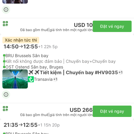
USD 10
Đặt vé ngay
Đã bao gồm thuế
|
giá tính trên một người lớn
Xác nhận tức thì
14:50
12:55
+1
22h 5p
BRU Brussels Sân bay
Kết nối không được đảm bảo | Chuyến bay+Chuyến bay
OST Ostend Sân bay, Bruges
Tiết kiệm | Chuyến bay #HV9035
+1
Transavia
+1
USD 266
Đặt vé ngay
Đã bao gồm thuế
|
giá tính trên một người lớn
21:35
12:55
+1
15h 20p
BRU Brussels Sân bay