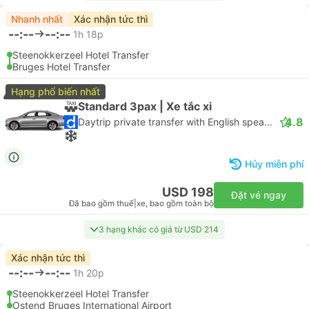
Nhanh nhất
Xác nhận tức thì
--:--
--:--
1h 18p
Steenokkerzeel Hotel Transfer
Bruges Hotel Transfer
Hạng phổ biến nhất
Standard 3pax | Xe tắc xi
4.8
Daytrip private transfer with English speaking driver
Hủy miễn phí
USD 198
Đặt vé ngay
Đã bao gồm thuế
|
xe, bao gồm toàn bộ
3 hạng khác có giá từ USD 214
Xác nhận tức thì
--:--
--:--
1h 20p
Steenokkerzeel Hotel Transfer
Ostend Bruges International Airport