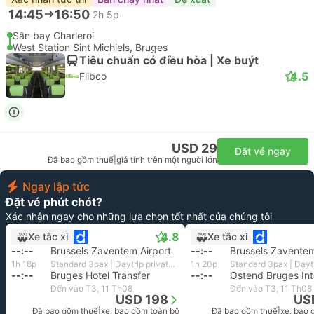
14:45
16:50
2h 5p
Sân bay Charleroi
West Station Sint Michiels, Bruges
Tiêu chuẩn có điều hòa | Xe buýt
4.5
Flibco
USD 29
Đặt vé ngay
Đã bao gồm thuế
|
giá tính trên một người lớn
Ngay lập tức
Đặt vé phút chót?
Xác nhận ngay cho những lựa chọn tốt nhất của chúng tôi
4.8
Xe tắc xi
Xe tắc xi
--:--
Brussels Zaventem Airport
--:--
Brussels Zaventem
1h 18p
Standard 3pax | Daytrip private transfer with English speaking driver
1h 20p
--:--
Bruges Hotel Transfer
--:--
Đến vào T3, 11 Th08
Đến vào T3, 11 Th08
USD 198
US
Đã bao gồm thuế
|
xe, bao gồm toàn bộ
Đã bao gồm thuế
|
xe, bao 