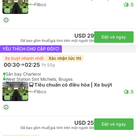
4.5
Flibco
USD 29
Đặt vé ngay
Đã bao gồm thuế
|
giá tính trên một người lớn
YÊU THÍCH CHO CẶP ĐÔI
Xe buýt nhanh nhất
Xác nhận tức thì
00:30
02:25
1h 55p
Sân bay Charleroi
West Station Sint Michiels, Bruges
Tiêu chuẩn có điều hòa | Xe buýt
4.5
Flibco
USD 25
Đặt vé ngay
Đã bao gồm thuế
|
giá tính trên một người lớn