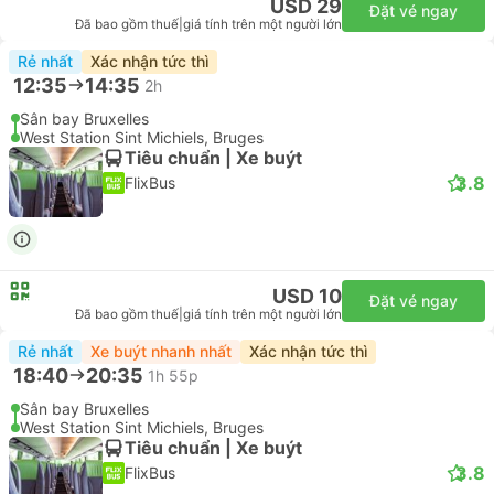
USD 29
Đặt vé ngay
Đã bao gồm thuế
|
giá tính trên một người lớn
Rẻ nhất
Xác nhận tức thì
12:35
14:35
2h
Sân bay Bruxelles
West Station Sint Michiels, Bruges
Tiêu chuẩn | Xe buýt
3.8
FlixBus
USD 10
Đặt vé ngay
Đã bao gồm thuế
|
giá tính trên một người lớn
Rẻ nhất
Xe buýt nhanh nhất
Xác nhận tức thì
18:40
20:35
1h 55p
Sân bay Bruxelles
West Station Sint Michiels, Bruges
Tiêu chuẩn | Xe buýt
3.8
FlixBus