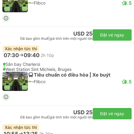
4.5
Flibco
USD 25
Đặt vé ngay
Đã bao gồm thuế
|
giá tính trên một người lớn
Xác nhận tức thì
07:30
09:40
2h 10p
Sân bay Charleroi
West Station Sint Michiels, Bruges
Tiêu chuẩn có điều hòa | Xe buýt
4.5
Flibco
USD 25
Đặt vé ngay
Đã bao gồm thuế
|
giá tính trên một người lớn
Xác nhận tức thì
10:55
13:25
2h 30p