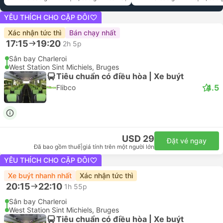
YÊU THÍCH CHO CẶP ĐÔI
Xác nhận tức thì
Bán chạy nhất
17:15
19:20
2h 5p
Sân bay Charleroi
West Station Sint Michiels, Bruges
Tiêu chuẩn có điều hòa | Xe buýt
4.5
Flibco
USD 29
Đặt vé ngay
Đã bao gồm thuế
|
giá tính trên một người lớn
YÊU THÍCH CHO CẶP ĐÔI
Xe buýt nhanh nhất
Xác nhận tức thì
20:15
22:10
1h 55p
Sân bay Charleroi
West Station Sint Michiels, Bruges
Tiêu chuẩn có điều hòa | Xe buýt