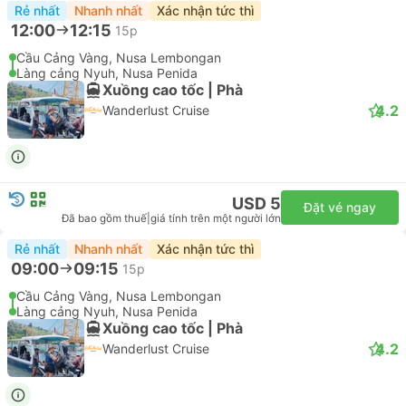
Rẻ nhất
Nhanh nhất
Xác nhận tức thì
12:00
12:15
15p
Cầu Cảng Vàng, Nusa Lembongan
Làng cảng Nyuh, Nusa Penida
Xuồng cao tốc | Phà
4.2
Wanderlust Cruise
USD 5
Đặt vé ngay
Đã bao gồm thuế
|
giá tính trên một người lớn
Rẻ nhất
Nhanh nhất
Xác nhận tức thì
09:00
09:15
15p
Cầu Cảng Vàng, Nusa Lembongan
Làng cảng Nyuh, Nusa Penida
Xuồng cao tốc | Phà
4.2
Wanderlust Cruise