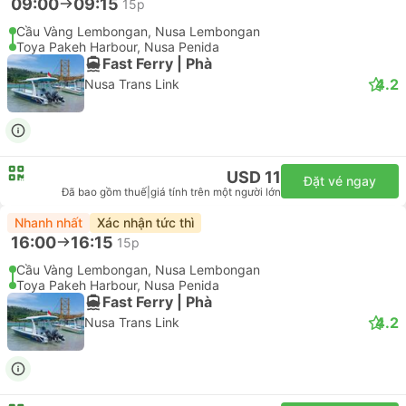
09:00
09:15
15p
Cầu Vàng Lembongan, Nusa Lembongan
Toya Pakeh Harbour, Nusa Penida
Fast Ferry | Phà
4.2
Nusa Trans Link
USD 11
Đặt vé ngay
Đã bao gồm thuế
|
giá tính trên một người lớn
Nhanh nhất
Xác nhận tức thì
16:00
16:15
15p
Cầu Vàng Lembongan, Nusa Lembongan
Toya Pakeh Harbour, Nusa Penida
Fast Ferry | Phà
4.2
Nusa Trans Link