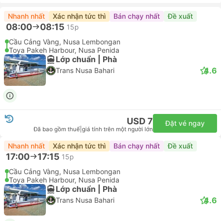
Nhanh nhất
Xác nhận tức thì
Bán chạy nhất
Đề xuất
08:00
08:15
15p
Cầu Cảng Vàng, Nusa Lembongan
Toya Pakeh Harbour, Nusa Penida
Lớp chuẩn | Phà
4.6
Trans Nusa Bahari
USD 7
Đặt vé ngay
Đã bao gồm thuế
|
giá tính trên một người lớn
Nhanh nhất
Xác nhận tức thì
Bán chạy nhất
Đề xuất
17:00
17:15
15p
Cầu Cảng Vàng, Nusa Lembongan
Toya Pakeh Harbour, Nusa Penida
Lớp chuẩn | Phà
4.6
Trans Nusa Bahari