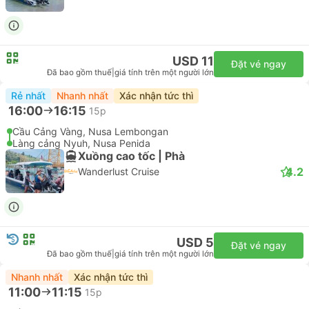
USD 11
Đặt vé ngay
Đã bao gồm thuế
|
giá tính trên một người lớn
Rẻ nhất
Nhanh nhất
Xác nhận tức thì
16:00
16:15
15p
Cầu Cảng Vàng, Nusa Lembongan
Làng cảng Nyuh, Nusa Penida
Xuồng cao tốc | Phà
4.2
Wanderlust Cruise
USD 5
Đặt vé ngay
Đã bao gồm thuế
|
giá tính trên một người lớn
Nhanh nhất
Xác nhận tức thì
11:00
11:15
15p