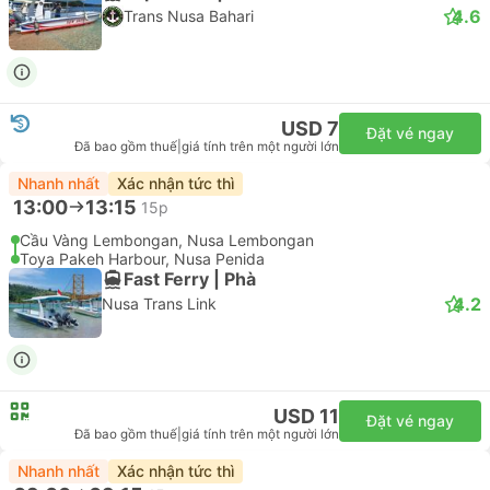
4.6
Trans Nusa Bahari
USD 7
Đặt vé ngay
Đã bao gồm thuế
|
giá tính trên một người lớn
Nhanh nhất
Xác nhận tức thì
13:00
13:15
15p
Cầu Vàng Lembongan, Nusa Lembongan
Toya Pakeh Harbour, Nusa Penida
Fast Ferry | Phà
4.2
Nusa Trans Link
USD 11
Đặt vé ngay
Đã bao gồm thuế
|
giá tính trên một người lớn
Nhanh nhất
Xác nhận tức thì