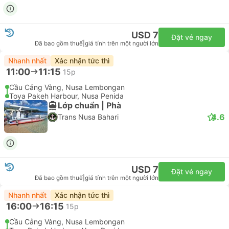
USD 7
Đặt vé ngay
Đã bao gồm thuế
|
giá tính trên một người lớn
Nhanh nhất
Xác nhận tức thì
11:00
11:15
15p
Cầu Cảng Vàng, Nusa Lembongan
Toya Pakeh Harbour, Nusa Penida
Lớp chuẩn | Phà
4.6
Trans Nusa Bahari
USD 7
Đặt vé ngay
Đã bao gồm thuế
|
giá tính trên một người lớn
Nhanh nhất
Xác nhận tức thì
16:00
16:15
15p
Cầu Cảng Vàng, Nusa Lembongan