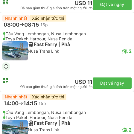
USD 11
Đặt vé ngay
Đã bao gồm thuế
|
giá tính trên một người lớn
Nhanh nhất
Xác nhận tức thì
08:00
08:15
15p
Cầu Vàng Lembongan, Nusa Lembongan
Toya Pakeh Harbour, Nusa Penida
Fast Ferry | Phà
4.2
Nusa Trans Link
USD 11
Đặt vé ngay
Đã bao gồm thuế
|
giá tính trên một người lớn
Nhanh nhất
Xác nhận tức thì
14:00
14:15
15p
Cầu Vàng Lembongan, Nusa Lembongan
Toya Pakeh Harbour, Nusa Penida
Fast Ferry | Phà
4.2
Nusa Trans Link