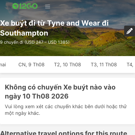
Xe buýt đi từ Tyne and Wear đi
Southampton
9 chuyến đi (USD 247 – USD 1385)
mai
CN, 9 Th08
T2, 10 Th08
T3, 11 Th08
T4,
Không có chuyến Xe buýt nào vào
ngày 10 Th08 2026
Vui lòng xem xét các chuyến khác bên dưới hoặc thử
một ngày khác.
Alternative travel options for this route