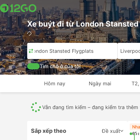
Xe buýt đi từ London Stansted 
669 chuyến đi (USD 18 – USD 680)
London Stansted Flygplats
Liverpoo
Tìm chỗ ở của tôi
Hôm nay
Ngày mai
T2,
Vé đường sắt
2
Toàn bộ
669
Từ USD 330
Nha
Sắp xếp theo
Đề xuất
05: