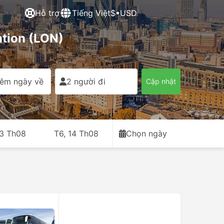
Hỗ trợ
Tiếng Việt
$•USD
ation (LON)
êm ngày về
2 người đi
Cập nhật
13 Th08
T6, 14 Th08
Chọn ngày