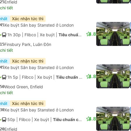
4.8
1h
| Flibco
|
Xe buýt
|
Tiêu chuẩn có điều hòa
45
Wood Green, Enfield
hi tiết
nhất
Nhanh nhất
Xác nhận tức thì
45
Xe buýt Sân bay Stansted ở London
4.8
40p
| Flibco
|
Xe buýt
|
Tiêu chuẩn có điều hòa
25
Enfield
hi tiết
nhất
Xác nhận tức thì
45
Xe buýt Sân bay Stansted ở London
4.8
1h 30p
| Flibco
|
Xe buýt
|
Tiêu chuẩn có điều hòa
15
Finsbury Park, Luân Đôn
hi tiết
nhất
Xác nhận tức thì
45
Xe buýt Sân bay Stansted ở London