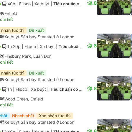
4.8
40p
| Flibco
|
Xe buýt
|
Tiêu chuẩn có điều hòa
40
Enfield
hi tiết
 nhận tức thì
Đề xuất
00
Xe buýt Sân bay Stansted ở London
4.8
1h 20p
| Flibco
|
Xe buýt
|
Tiêu chuẩn có điều hòa
20
Finsbury Park, Luân Đôn
hi tiết
 nhận tức thì
Đề xuất
00
Xe buýt Sân bay Stansted ở London
4.8
1h
| Flibco
|
Xe buýt
|
Tiêu chuẩn có điều hòa
00
Wood Green, Enfield
hi tiết
Ngay lập tức
Xe buýt
Xe 
+1
t vé phút
4.8
4