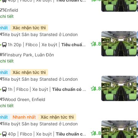
ót?
00:00
Xe buýt Sân bay Stansted ở London
00:00
1h 25p
Tiêu chuẩn có điều hòa | Flibco
45p
 nhận ngay cho
01:25
Ga đường Liverpool, Luân Đôn
00:45
g lựa chọn tốt nhất
Đến vào T3, 11 Th08
chúng tôi
USD 18
Đã bao gồm thuế
|
giá tính trên một người lớn
nhất
Nhanh nhất
Xác nhận tức thì
45
Xe buýt Sân bay Stansted ở London
4.8
40p
| Flibco
|
Xe buýt
|
Tiêu chuẩn có điều hòa
25
Enfield
hi tiết
nhất
Xác nhận tức thì
45
Xe buýt Sân bay Stansted ở London
4.8
1h 20p
| Flibco
|
Xe buýt
|
Tiêu chuẩn có điều hòa
05
Finsbury Park, Luân Đôn
hi tiết
nhất
Xác nhận tức thì