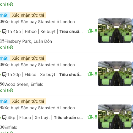
4.8
1h 5p
| Flibco
|
Xe buýt
|
Tiêu chuẩn có điều hòa
50
Wood Green, Enfield
hi tiết
nhất
Xác nhận tức thì
30
Xe buýt Sân bay Stansted ở London
4.8
50p
| Flibco
|
Xe buýt
|
Tiêu chuẩn có điều hòa
20
Enfield
hi tiết
nhất
Xác nhận tức thì
30
Xe buýt Sân bay Stansted ở London
4.8
1h 45p
| Flibco
|
Xe buýt
|
Tiêu chuẩn có điều hòa
15
Finsbury Park, Luân Đôn
hi tiết
nhất
Xác nhận tức thì
30
Xe buýt Sân bay Stansted ở London