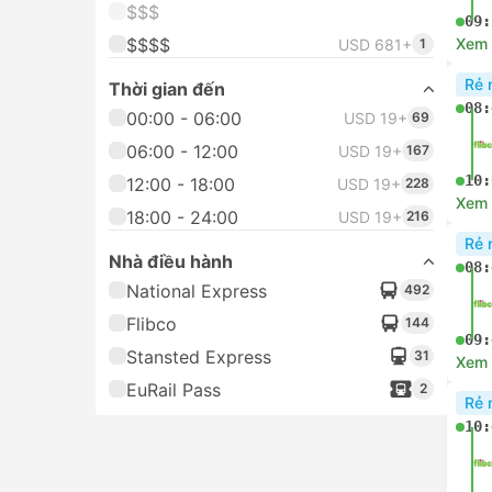
07:
06:00 - 12:00
USD 19+
154
12:00 - 18:00
USD 19+
215
18:00 - 24:00
USD 19+
206
08:
Xem c
Nhà điều hành
Rẻ 
National Express
492
08:
Flibco
144
09:
Xem c
Rẻ 
08:
10:
Xem c
Rẻ 
08: