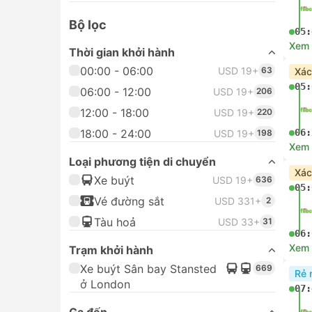
Bộ lọc
05:
Xem c
Thời gian khởi hành
00:00 - 06:00
USD 19+
59
Xác
05:
06:00 - 12:00
USD 19+
192
12:00 - 18:00
USD 19+
207
18:00 - 24:00
06:
USD 19+
190
Xem c
Trạm khởi hành
Xác
Xe buýt Sân bay Stansted
636
05:
ở London
Ga đến
06:
Ga đường Liverpool, Luân
70
Xem c
Đôn
Stratford City Bus Station,
69
Luân Đôn
Đặ