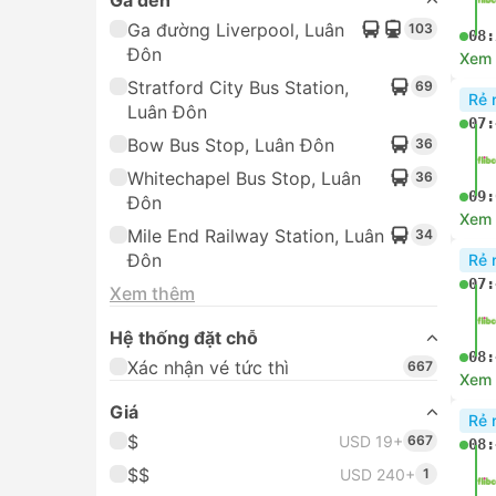
Bow Bus Stop, Luân Đôn
36
ch
Xác
Whitechapel Bus Stop, Luân
36
nhữn
Đôn
của 
Mile End Railway Station, Luân
34
Đôn
Xem thêm
Rẻ 
07:
Hệ thống đặt chỗ
Xác nhận vé tức thì
636
08:
Giá
Xem c
$
USD 19+
636
Rẻ 
$$
07:
$$$
$$$$
09:
Xem c
Thời gian đến
00:00 - 06:00
USD 19+
66
Rẻ 