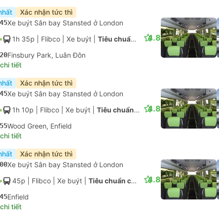
55
Wood Green, Enfield
hi tiết
nhất
Xác nhận tức thì
45
Xe buýt Sân bay Stansted ở London
4.8
45p
| Flibco
|
Xe buýt
|
Tiêu chuẩn có điều hòa
30
Enfield
hi tiết
nhất
Xác nhận tức thì
45
Xe buýt Sân bay Stansted ở London
4.8
1h 35p
| Flibco
|
Xe buýt
|
Tiêu chuẩn có điều hòa
20
Finsbury Park, Luân Đôn
hi tiết
nhất
Xác nhận tức thì
45
Xe buýt Sân bay Stansted ở London
4.8
1h 10p
| Flibco
|
Xe buýt
|
Tiêu chuẩn có điều hòa