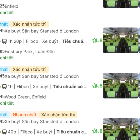
45
Xe buýt Sân bay Stansted ở London
4.8
1h
| Flibco
|
Xe buýt
|
Tiêu chuẩn có điều hòa
45
Wood Green, Enfield
hi tiết
nhất
Nhanh nhất
Xác nhận tức thì
45
Xe buýt Sân bay Stansted ở London
4.8
40p
| Flibco
|
Xe buýt
|
Tiêu chuẩn có điều hòa
25
Enfield
hi tiết
nhất
Xác nhận tức thì
45
Xe buýt Sân bay Stansted ở London
4.8
1h 20p
| Flibco
|
Xe buýt
|
Tiêu chuẩn có điều hòa
05
Finsbury Park, Luân Đôn
hi tiết
nhất
Xác nhận tức thì
45
Xe buýt Sân bay Stansted ở London