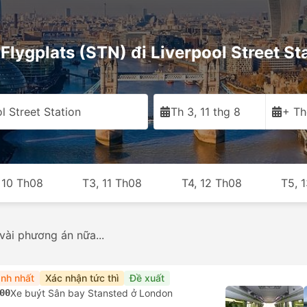
Flygplats (STN) đi Liverpool Street St
l Street Station
Th 3, 11 thg 8
+ Th
 10 Th08
T3, 11 Th08
T4, 12 Th08
T5, 
Xe buýt
636
Tàu hoả
31
Từ USD 18
Từ USD 32
nh nhất
Xác nhận tức thì
Đề xuất
00
Xe buýt Sân bay Stansted ở London