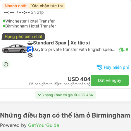
Nhanh nhất
Xác nhận tức thì
--:--
--:--
2h 21p
Winchester Hotel Transfer
Birmingham Hotel Transfer
Hạng phổ biến nhất
Standard 3pax | Xe tắc xi
4.8
Daytrip private transfer with English speaking driver
Hủy miễn phí
USD 404
Đặt vé ngay
Đã bao gồm thuế
|
xe, bao gồm toàn bộ
3 hạng khác có giá từ USD 484
Những điều bạn có thể làm ở Birmingham
Powered by
GetYourGuide