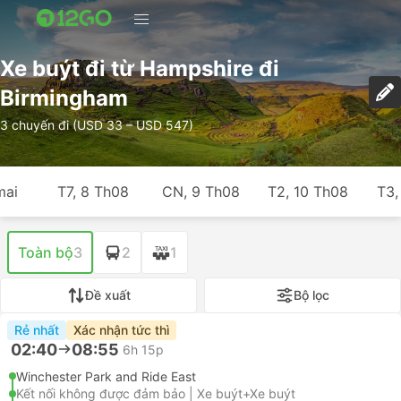
Xe buýt đi từ Hampshire đi
Birmingham
3 chuyến đi (USD 33 – USD 547)
mai
T7, 8 Th08
CN, 9 Th08
T2, 10 Th08
T3,
Toàn bộ
3
2
1
Đề xuất
Bộ lọc
Rẻ nhất
Xác nhận tức thì
02:40
08:55
6h 15p
Winchester Park and Ride East
Kết nối không được đảm bảo | Xe buýt+Xe buýt