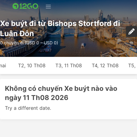
Xe buýt đi từ Bishops Stortford đi
Luân Đôn
0 chuyến đi (USD 0 – USD 0)
mai
T2, 10 Th08
T3, 11 Th08
T4, 12 Th08
T5,
Không có chuyến Xe buýt nào vào
ngày 11 Th08 2026
Try a different date.