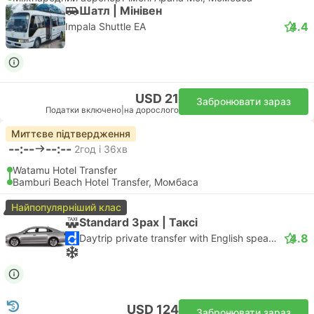
Шатл | Мiнiвен
4.4
Impala Shuttle EA
USD 21
Забронювати зараз
Податки включено
|
на дорослого
Миттєве підтвердження
--:--
--:--
2год і 36хв
Watamu Hotel Transfer
Bamburi Beach Hotel Transfer, Момбаса
Найпопулярніший клас
Standard 3pax | Таксі
4.8
Daytrip private transfer with English speaking driver
USD 124
Забронювати зараз