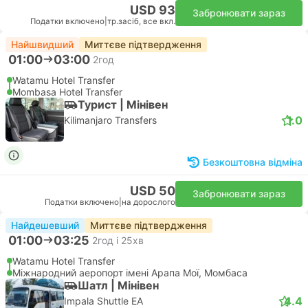
USD 93
Забронювати зараз
Податки включено
|
тр.засіб, все вкл.
Найшвидший
Миттєве підтвердження
01:00
03:00
2год
Watamu Hotel Transfer
Mombasa Hotel Transfer
Турист | Мiнiвен
1.0
Kilimanjaro Transfers
Безкоштовна відміна
USD 50
Забронювати зараз
Податки включено
|
на дорослого
Найдешевший
Миттєве підтвердження
01:00
03:25
2год і 25хв
Watamu Hotel Transfer
Міжнародний аеропорт імені Арапа Мої, Момбаса
Шатл | Мiнiвен
4.4
Impala Shuttle EA