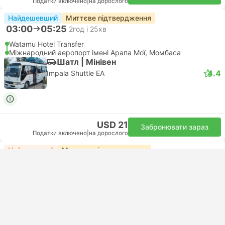
Податки включено
|
на дорослого
Найдешевший
Миттєве підтвердження
03:00
05:25
2год і 25хв
Watamu Hotel Transfer
Міжнародний аеропорт імені Арапа Мої, Момбаса
Шатл | Мiнiвен
4.4
Impala Shuttle EA
USD 21
Забронювати зараз
Податки включено
|
на дорослого
Найшвидший
Миттєве підтвердження
04:00
06:00
2год
Watamu Hotel Transfer
Mombasa Hotel Transfer
Турист | Мiнiвен
1.0
Kilimanjaro Transfers