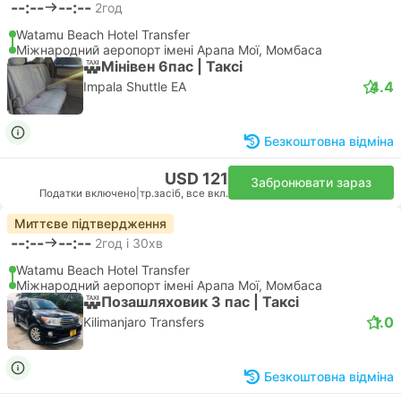
--:--
--:--
2год
Watamu Beach Hotel Transfer
Міжнародний аеропорт імені Арапа Мої, Момбаса
Мiнiвен 6пас | Таксі
4.4
Impala Shuttle EA
Безкоштовна відміна
USD 121
Забронювати зараз
Податки включено
|
тр.засіб, все вкл.
Миттєве підтвердження
--:--
--:--
2год і 30хв
Watamu Beach Hotel Transfer
Міжнародний аеропорт імені Арапа Мої, Момбаса
Позашляховик 3 пас | Таксі
1.0
Kilimanjaro Transfers
Безкоштовна відміна