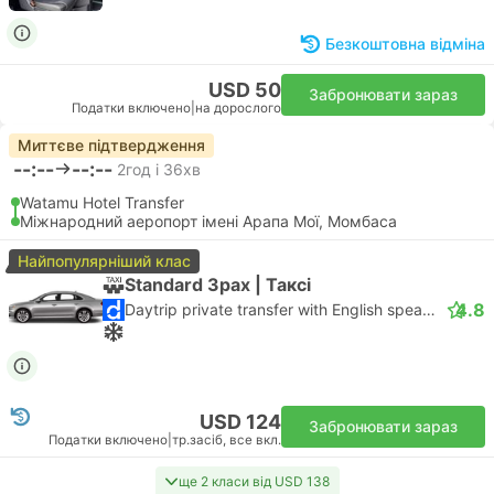
Безкоштовна відміна
USD 50
Забронювати зараз
Податки включено
|
на дорослого
Миттєве підтвердження
--:--
--:--
2год і 36хв
Watamu Hotel Transfer
Міжнародний аеропорт імені Арапа Мої, Момбаса
Найпопулярніший клас
Standard 3pax | Таксі
4.8
Daytrip private transfer with English speaking driver
USD 124
Забронювати зараз
Податки включено
|
тр.засіб, все вкл.
ще 2 класи від USD 138