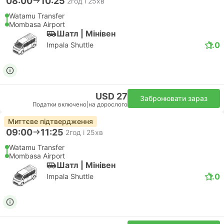
08:00
10:25
2год і 25хв
Watamu Transfer
Mombasa Airport
Шатл | Мiнiвен
1.0
Impala Shuttle
USD 27
Забронювати зараз
Податки включено
|
на дорослого
Миттєве підтвердження
09:00
11:25
2год і 25хв
Watamu Transfer
Mombasa Airport
Шатл | Мiнiвен
1.0
Impala Shuttle