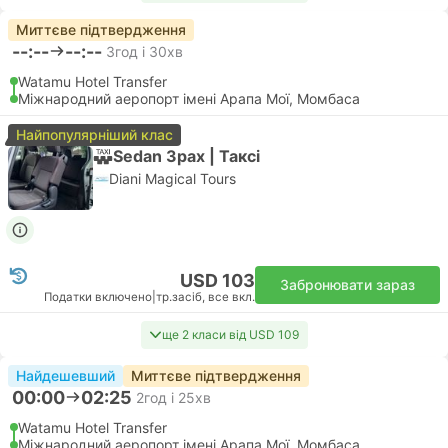
Миттєве підтвердження
--:--
--:--
3год і 30хв
Watamu Hotel Transfer
Міжнародний аеропорт імені Арапа Мої, Момбаса
Найпопулярніший клас
Sedan 3pax | Таксі
Diani Magical Tours
USD 103
Забронювати зараз
Податки включено
|
тр.засіб, все вкл.
ще 2 класи від USD 109
Найдешевший
Миттєве підтвердження
00:00
02:25
2год і 25хв
Watamu Hotel Transfer
Міжнародний аеропорт імені Арапа Мої, Момбаса