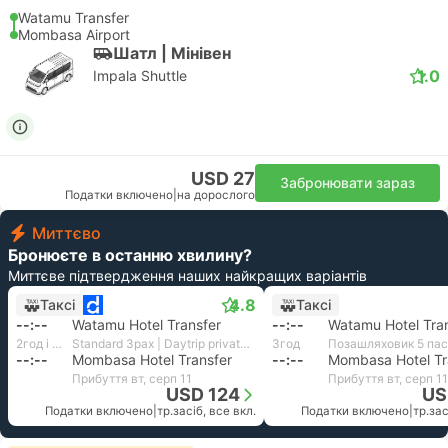
Watamu Transfer
Mombasa Airport
Шатл | Мiнiвен
1.0
Impala Shuttle
USD 27
Забронювати зараз
Податки включено
|
на дорослого
Миттєво
Бронюєте в останню хвилину?
Миттєве підтвердження наших найкращих варіантів
4.8
Таксі
Таксі
--:--
Watamu Hotel Transfer
--:--
Watamu Hotel Tra
2год і 36хв
Standard 3pax | Daytrip private transfer with English speaking driver
3год
--:--
Mombasa Hotel Transfer
--:--
Mombasa Hotel Tr
Прибуття вт, серп 11
Прибуття вт, серп 11
USD 124
US
Податки включено
|
тр.засіб, все вкл.
Податки включено
|
тр.зас