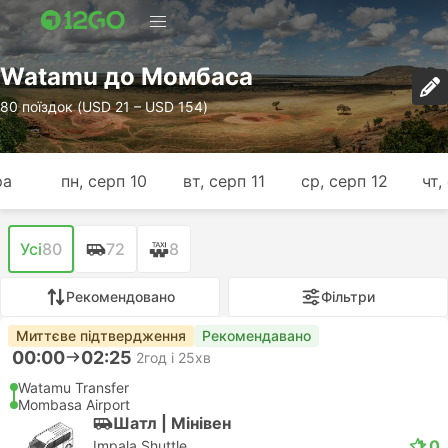
Watamu до Момбаса
80 поїздок (USD 21 – USD 154)
ра
пн, серп 10
вт, серп 11
ср, серп 12
чт,
Усі
80
72
8
Рекомендовано
Фільтри
Миттєве підтвердження
Рекомендавано
00:00
02:25
2год і 25хв
Watamu Transfer
Mombasa Airport
Шатл | Мiнiвен
1.0
Impala Shuttle