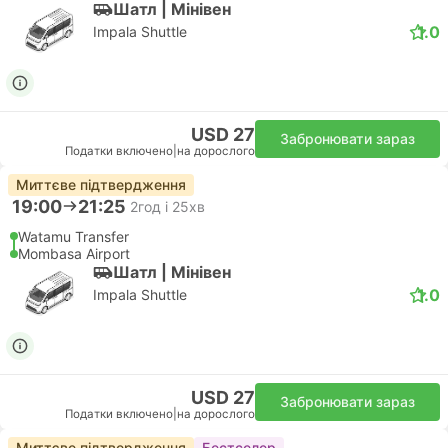
Шатл | Мiнiвен
1.0
Impala Shuttle
USD 27
Забронювати зараз
Податки включено
|
на дорослого
Миттєве підтвердження
19:00
21:25
2год і 25хв
Watamu Transfer
Mombasa Airport
Шатл | Мiнiвен
1.0
Impala Shuttle
USD 27
Забронювати зараз
Податки включено
|
на дорослого
Миттєве підтвердження
Бестселер