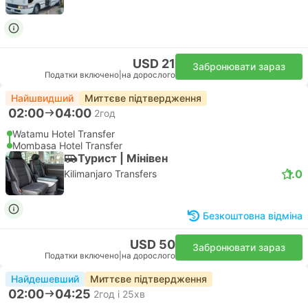
USD 21
Забронювати зараз
Податки включено
|
на дорослого
Найшвидший
Миттєве підтвердження
02:00
04:00
2год
Watamu Hotel Transfer
Mombasa Hotel Transfer
Турист | Мiнiвен
1.0
Kilimanjaro Transfers
Безкоштовна відміна
USD 50
Забронювати зараз
Податки включено
|
на дорослого
Найдешевший
Миттєве підтвердження
02:00
04:25
2год і 25хв