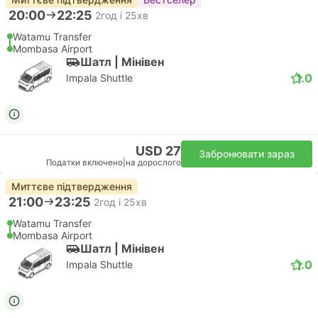
20:00
22:25
2год і 25хв
Watamu Transfer
Mombasa Airport
Шатл | Мiнiвен
1.0
Impala Shuttle
USD 27
Забронювати зараз
Податки включено
|
на дорослого
Миттєве підтвердження
21:00
23:25
2год і 25хв
Watamu Transfer
Mombasa Airport
Шатл | Мiнiвен
1.0
Impala Shuttle