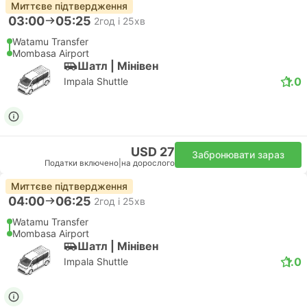
Миттєве підтвердження
03:00
05:25
2год і 25хв
Watamu Transfer
Mombasa Airport
Шатл | Мiнiвен
1.0
Impala Shuttle
USD 27
Забронювати зараз
Податки включено
|
на дорослого
Миттєве підтвердження
04:00
06:25
2год і 25хв
Watamu Transfer
Mombasa Airport
Шатл | Мiнiвен
1.0
Impala Shuttle