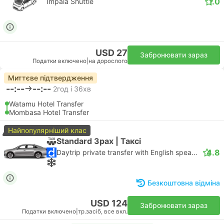
1.0
Impala Shuttle
USD 27
Забронювати зараз
Податки включено
|
на дорослого
Миттєве підтвердження
--:--
--:--
2год і 36хв
Watamu Hotel Transfer
Mombasa Hotel Transfer
Найпопулярніший клас
Standard 3pax | Таксі
4.8
Daytrip private transfer with English speaking driver
Безкоштовна відміна
USD 124
Забронювати зараз
Податки включено
|
тр.засіб, все вкл.