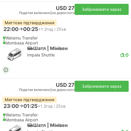
USD 27
Забронювати зараз
Податки включено
|
на дорослого
Миттєве підтвердження
22:00
00:25
+1
2год і 25хв
Watamu Transfer
Mombasa Airport
Шатл | Мiнiвен
1.0
Impala Shuttle
USD 27
Забронювати зараз
Податки включено
|
на дорослого
Миттєве підтвердження
23:00
01:25
+1
2год і 25хв
Watamu Transfer
Mombasa Airport
Шатл | Мiнiвен