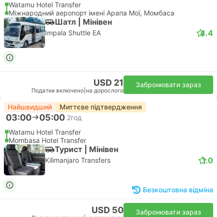
Watamu Hotel Transfer
Міжнародний аеропорт імені Арапа Мої, Момбаса
Шатл | Мiнiвен
4.4
Impala Shuttle EA
USD 21
Забронювати зараз
Податки включено
|
на дорослого
Найшвидший
Миттєве підтвердження
03:00
05:00
2год
Watamu Hotel Transfer
Mombasa Hotel Transfer
Турист | Мiнiвен
1.0
Kilimanjaro Transfers
Безкоштовна відміна
USD 50
Забронювати зараз