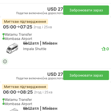
USD 27
Забронювати зараз
Податки включено
|
на дорослого
Миттєве підтвердження
05:00
07:25
2год і 25хв
Watamu Transfer
Mombasa Airport
Шатл | Мiнiвен
1.0
Impala Shuttle
USD 27
Забронювати зараз
Податки включено
|
на дорослого
Миттєве підтвердження
06:00
08:25
2год і 25хв
Watamu Transfer
Mombasa Airport
Шатл | Мiнiвен