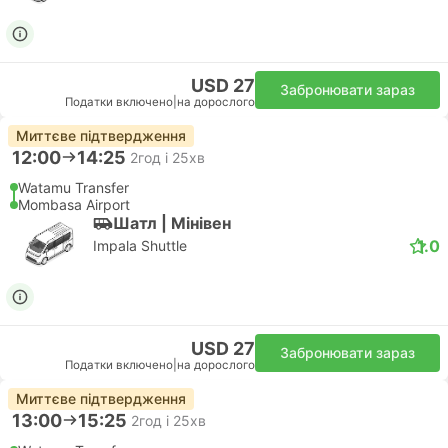
USD 27
Забронювати зараз
Податки включено
|
на дорослого
Миттєве підтвердження
12:00
14:25
2год і 25хв
Watamu Transfer
Mombasa Airport
Шатл | Мiнiвен
1.0
Impala Shuttle
USD 27
Забронювати зараз
Податки включено
|
на дорослого
Миттєве підтвердження
13:00
15:25
2год і 25хв