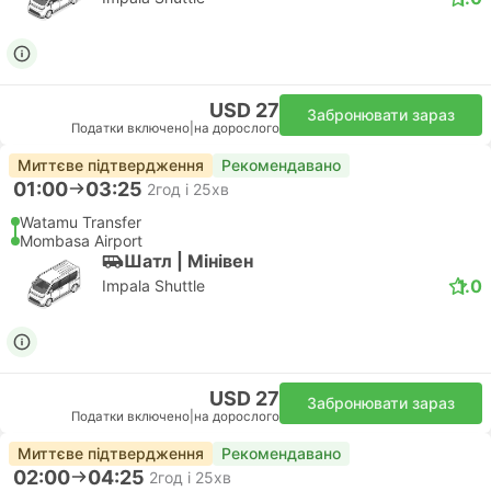
USD 27
Забронювати зараз
Податки включено
|
на дорослого
Миттєве підтвердження
Рекомендавано
01:00
03:25
2год і 25хв
Watamu Transfer
Mombasa Airport
Шатл | Мiнiвен
1.0
Impala Shuttle
USD 27
Забронювати зараз
Податки включено
|
на дорослого
Миттєве підтвердження
Рекомендавано
02:00
04:25
2год і 25хв