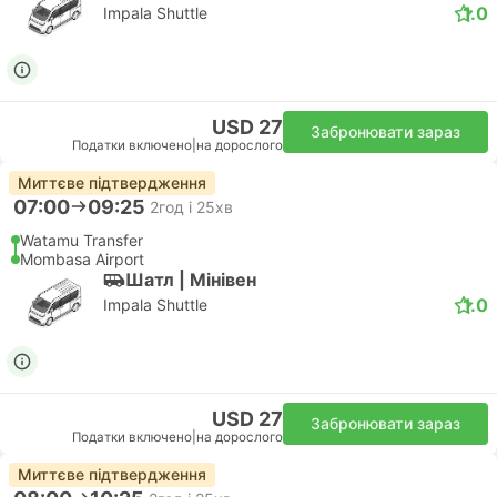
1.0
Impala Shuttle
USD 27
Забронювати зараз
Податки включено
|
на дорослого
Миттєве підтвердження
07:00
09:25
2год і 25хв
Watamu Transfer
Mombasa Airport
Шатл | Мiнiвен
1.0
Impala Shuttle
USD 27
Забронювати зараз
Податки включено
|
на дорослого
Миттєве підтвердження