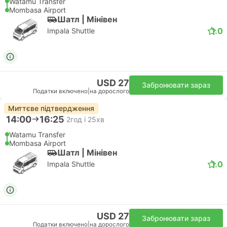
Watamu Transfer
Mombasa Airport
Шатл | Мiнiвен
1.0
Impala Shuttle
USD 27
Забронювати зараз
Податки включено
|
на дорослого
Миттєве підтвердження
14:00
16:25
2год і 25хв
Watamu Transfer
Mombasa Airport
Шатл | Мiнiвен
1.0
Impala Shuttle
USD 27
Забронювати зараз
Податки включено
|
на дорослого