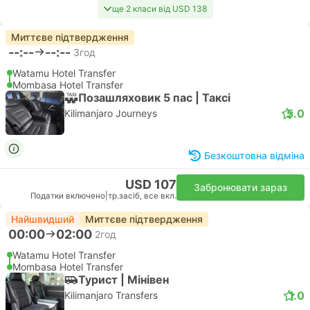
ще 2 класи від USD 138
Миттєве підтвердження
--:--
--:--
3год
Watamu Hotel Transfer
Mombasa Hotel Transfer
Позашляховик 5 пас | Таксі
5.0
Kilimanjaro Journeys
Безкоштовна відміна
USD 107
Забронювати зараз
Податки включено
|
тр.засіб, все вкл.
Найшвидший
Миттєве підтвердження
00:00
02:00
2год
Watamu Hotel Transfer
Mombasa Hotel Transfer
Турист | Мiнiвен
1.0
Kilimanjaro Transfers