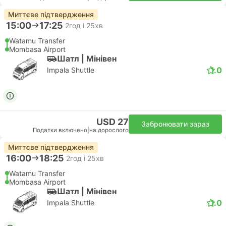
Миттєве підтвердження
15:00
17:25
2год і 25хв
Watamu Transfer
Mombasa Airport
Шатл | Мiнiвен
1.0
Impala Shuttle
USD 27
Забронювати зараз
Податки включено
|
на дорослого
Миттєве підтвердження
16:00
18:25
2год і 25хв
Watamu Transfer
Mombasa Airport
Шатл | Мiнiвен
1.0
Impala Shuttle