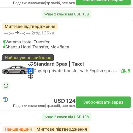
Податки включено
|
тр.засіб, все вкл.
ще 2 класи від USD 138
Миттєве підтвердження
--:--
--:--
2год і 36хв
Watamu Hotel Transfer
Shanzu Hotel Transfer, Момбаса
Найпопулярніший клас
Standard 3pax | Таксі
4.8
Daytrip private transfer with English speaking driver
USD 124
Забронювати зараз
Податки включено
|
тр.засіб, все вкл.
ще 2 класи від USD 138
Найшвидший
Миттєве підтвердження