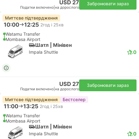
USD 27
Забронювати зараз
Податки включено
|
на дорослого
Миттєве підтвердження
10:00
12:25
2год і 25хв
Watamu Transfer
Mombasa Airport
Шатл | Мiнiвен
1.0
Impala Shuttle
USD 27
Забронювати зараз
Податки включено
|
на дорослого
Миттєве підтвердження
Бестселер
11:00
13:25
2год і 25хв
Watamu Transfer
Mombasa Airport
Шатл | Мiнiвен
1.0
Impala Shuttle