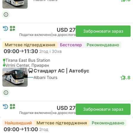
USD 27
Забронювати зараз
Податки включено
|
на дорослого
Миттєве підтвердження
Бестселер
Рекомендавано
09:00
11:30
2год і 30хв
Tirana East Bus Station
Vrrini Center, Призрен
Стандарт АС | Автобус
3.8
Albani Tours
USD 27
Забронювати зараз
Податки включено
|
на дорослого
Найшвидший
Миттєве підтвердження
Рекомендавано
09:00
11:00
2год