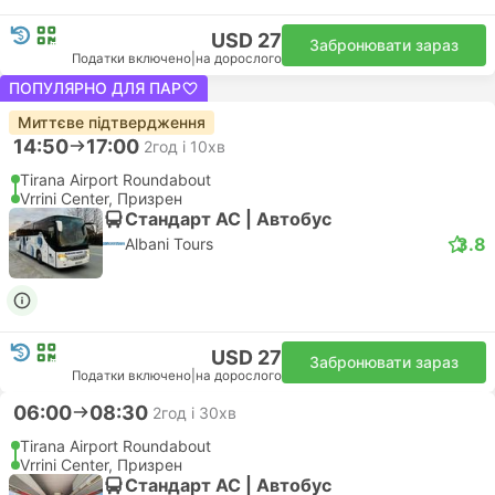
USD 27
Забронювати зараз
Податки включено
|
на дорослого
ПОПУЛЯРНО ДЛЯ ПАР
Миттєве підтвердження
14:50
17:00
2год і 10хв
Tirana Airport Roundabout
Vrrini Center, Призрен
Стандарт АС | Автобус
3.8
Albani Tours
USD 27
Забронювати зараз
Податки включено
|
на дорослого
06:00
08:30
2год і 30хв
Tirana Airport Roundabout
Vrrini Center, Призрен
Стандарт АС | Автобус