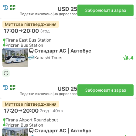
USD 25
Забронювати зараз
Податки включено
|
на дорослого
Миттєве підтвердження
17:00
20:00
3год
Tirana East Bus Station
Prizren Bus Station
Стандарт АС | Автобус
4.4
Kabashi Tours
USD 25
Забронювати зараз
Податки включено
|
на дорослого
Миттєве підтвердження
17:20
20:00
2год і 40хв
Tirana Airport Roundabout
Prizren Bus Station
Стандарт АС | Автобус