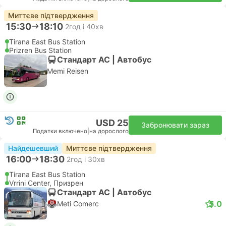
Миттєве підтвердження
15:30
18:10
2год і 40хв
Tirana East Bus Station
Prizren Bus Station
Стандарт АС | Автобус
Memi Reisen
USD 25
Забронювати зараз
Податки включено
|
на дорослого
Найдешевший
Миттєве підтвердження
16:00
18:30
2год і 30хв
Tirana East Bus Station
Vrrini Center, Призрен
Стандарт АС | Автобус
5.0
Meti Comerc