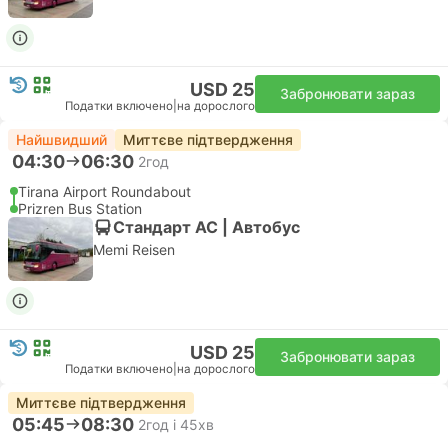
USD 25
Забронювати зараз
Податки включено
|
на дорослого
Найшвидший
Миттєве підтвердження
04:30
06:30
2год
Tirana Airport Roundabout
Prizren Bus Station
Стандарт АС | Автобус
Memi Reisen
USD 25
Забронювати зараз
Податки включено
|
на дорослого
Миттєве підтвердження
05:45
08:30
2год і 45хв