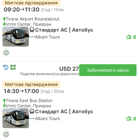
Миттєве підтвердження
09:20
11:30
2год і 10хв
Tirana Airport Roundabout
Vrrini Center, Призрен
Стандарт АС | Автобус
3.8
Albani Tours
USD 27
Забронювати зараз
Податки включено
|
на дорослого
Миттєве підтвердження
14:30
17:00
2год і 30хв
Tirana East Bus Station
Vrrini Center, Призрен
Стандарт АС | Автобус
3.8
Albani Tours