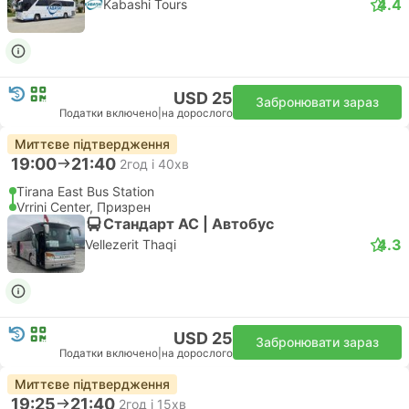
4.4
Kabashi Tours
USD 25
Забронювати зараз
Податки включено
|
на дорослого
Миттєве підтвердження
19:00
21:40
2год і 40хв
Tirana East Bus Station
Vrrini Center, Призрен
Стандарт АС | Автобус
4.3
Vellezerit Thaqi
USD 25
Забронювати зараз
Податки включено
|
на дорослого
Миттєве підтвердження
19:25
21:40
2год і 15хв