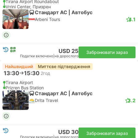
Tirana Airport Roundabout
Vrrini Center, Призрен
Стандарт АС | Автобус
4.1
Arbeni Tours
USD 25
Забронювати зараз
Податки включено
|
на дорослого
Найшвидший
Миттєве підтвердження
13:30
15:30
2год
Tirana Airport
Prizren Bus Station
Стандарт АС | Автобус
3.2
Drita Travel
USD 30
Забронювати зараз
Податки включено
|
на дорослого