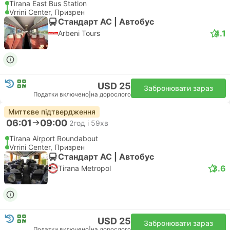
Tirana East Bus Station
Vrrini Center, Призрен
Стандарт АС | Автобус
4.1
Arbeni Tours
USD 25
Забронювати зараз
Податки включено
|
на дорослого
Миттєве підтвердження
06:01
09:00
2год і 59хв
Tirana Airport Roundabout
Vrrini Center, Призрен
Стандарт АС | Автобус
3.6
Tirana Metropol
USD 25
Забронювати зараз
Податки включено
|
на дорослого