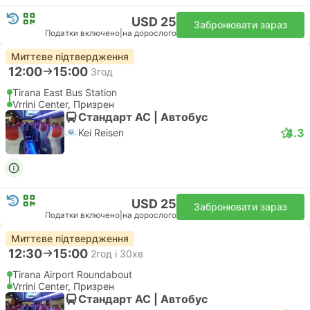
USD 25
Забронювати зараз
Податки включено
|
на дорослого
Миттєве підтвердження
12:00
15:00
3год
Tirana East Bus Station
Vrrini Center, Призрен
Стандарт АС | Автобус
4.3
Kei Reisen
USD 25
Забронювати зараз
Податки включено
|
на дорослого
Миттєве підтвердження
12:30
15:00
2год і 30хв
Tirana Airport Roundabout
Vrrini Center, Призрен
Стандарт АС | Автобус