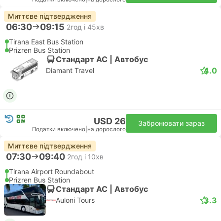
Миттєве підтвердження
06:30
09:15
2год і 45хв
Tirana East Bus Station
Prizren Bus Station
Стандарт АС | Автобус
4.0
Diamant Travel
USD 26
Забронювати зараз
Податки включено
|
на дорослого
Миттєве підтвердження
07:30
09:40
2год і 10хв
Tirana Airport Roundabout
Prizren Bus Station
Стандарт АС | Автобус
3.3
Auloni Tours