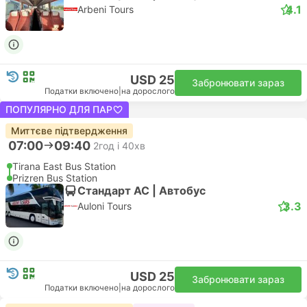
4.1
Arbeni Tours
USD 25
Забронювати зараз
Податки включено
|
на дорослого
ПОПУЛЯРНО ДЛЯ ПАР
Миттєве підтвердження
07:00
09:40
2год і 40хв
Tirana East Bus Station
Prizren Bus Station
Стандарт АС | Автобус
3.3
Auloni Tours
USD 25
Забронювати зараз
Податки включено
|
на дорослого