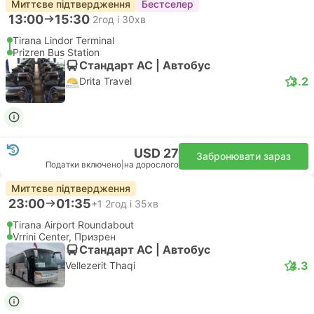
Миттєве підтвердження
Бестселер
13:00
15:30
2год і 30хв
Tirana Lindor Terminal
Prizren Bus Station
Стандарт АС | Автобус
3.2
Drita Travel
USD 27
Забронювати зараз
Податки включено
|
на дорослого
Миттєве підтвердження
23:00
01:35
+1
2год і 35хв
Tirana Airport Roundabout
Vrrini Center, Призрен
Стандарт АС | Автобус
4.3
Vellezerit Thaqi