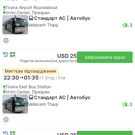
Tirana Airport Roundabout
Vrrini Center, Призрен
Стандарт АС | Автобус
4.3
Vellezerit Thaqi
USD 25
Забронювати зараз
Податки включено
|
на дорослого
Миттєве підтвердження
22:30
01:35
+1
3год і 5хв
Tirana East Bus Station
Vrrini Center, Призрен
Стандарт АС | Автобус
4.3
Vellezerit Thaqi