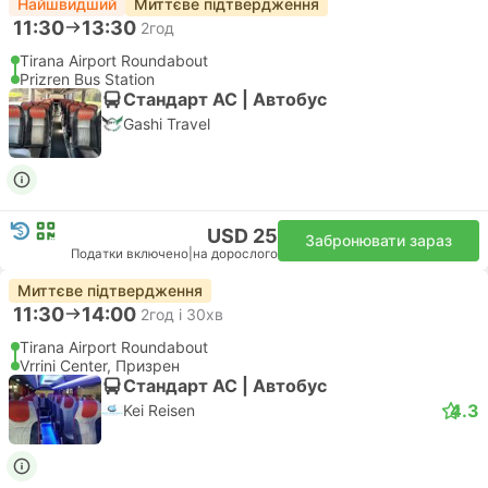
Найшвидший
Миттєве підтвердження
11:30
13:30
2год
Tirana Airport Roundabout
Prizren Bus Station
Стандарт АС | Автобус
Gashi Travel
USD 25
Забронювати зараз
Податки включено
|
на дорослого
Миттєве підтвердження
11:30
14:00
2год і 30хв
Tirana Airport Roundabout
Vrrini Center, Призрен
Стандарт АС | Автобус
4.3
Kei Reisen