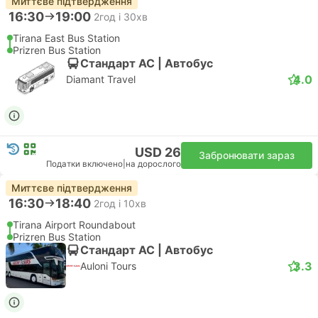
Миттєве підтвердження
16:30
19:00
2год і 30хв
Tirana East Bus Station
Prizren Bus Station
Стандарт АС | Автобус
4.0
Diamant Travel
USD 26
Забронювати зараз
Податки включено
|
на дорослого
Миттєве підтвердження
16:30
18:40
2год і 10хв
Tirana Airport Roundabout
Prizren Bus Station
Стандарт АС | Автобус
3.3
Auloni Tours