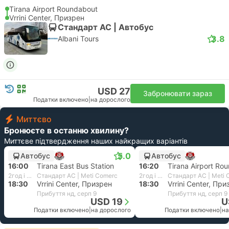
Tirana Airport Roundabout
Vrrini Center, Призрен
Стандарт АС | Автобус
3.8
Albani Tours
USD 27
Забронювати зараз
Податки включено
|
на дорослого
Миттєво
Бронюєте в останню хвилину?
Миттєве підтвердження наших найкращих варіантів
5.0
Автобус
Автобус
16:00
Tirana East Bus Station
16:20
Tirana Airport Ro
2год і 30хв
Стандарт АС | Meti Comerc
2год і 10хв
Стандарт АС | Meti
18:30
Vrrini Center, Призрен
18:30
Vrrini Center, Пр
Прибуття нд, серп 9
Прибуття нд, серп 9
USD 19
U
Податки включено
|
на дорослого
Податки включено
|
на