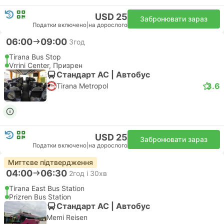
USD 25
Забронювати зараз
Податки включено
|
на дорослого
06:00
09:00
3год
Tirana Bus Stop
Vrrini Center, Призрен
Стандарт АС | Автобус
3.6
Tirana Metropol
USD 25
Забронювати зараз
Податки включено
|
на дорослого
Миттєве підтвердження
04:00
06:30
2год і 30хв
Tirana East Bus Station
Prizren Bus Station
Стандарт АС | Автобус
Memi Reisen