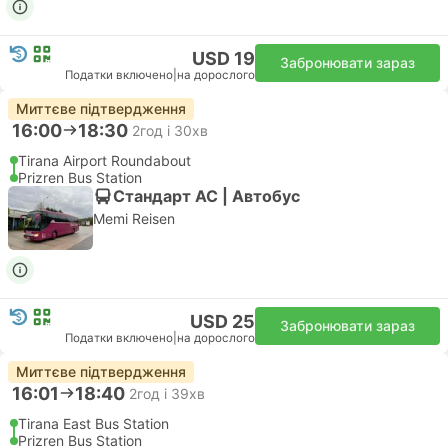
USD 19
Забронювати зараз
Податки включено
|
на дорослого
Миттєве підтвердження
16:00
18:30
2год і 30хв
Tirana Airport Roundabout
Prizren Bus Station
Стандарт АС | Автобус
Memi Reisen
USD 25
Забронювати зараз
Податки включено
|
на дорослого
Миттєве підтвердження
16:01
18:40
2год і 39хв
Tirana East Bus Station
Prizren Bus Station