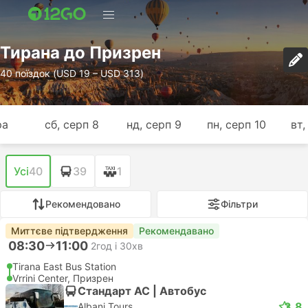
Тирана до Призрен
40 поїздок (USD 19 – USD 313)
ра
сб, серп 8
нд, серп 9
пн, серп 10
вт,
Усі
40
39
1
Рекомендовано
Фільтри
Миттєве підтвердження
Рекомендавано
08:30
11:00
2год і 30хв
Tirana East Bus Station
Vrrini Center, Призрен
Стандарт АС | Автобус
3.8
Albani Tours