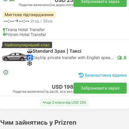
USD 25
Забронювати зараз
Податки включено
|
на дорослого
Миттєве підтвердження
--:--
--:--
2год і 36хв
Tirana Hotel Transfer
Prizren Hotel Transfer
Найпопулярніший клас
Standard 3pax | Таксі
4.8
Daytrip private transfer with English speaking driver
Безкоштовна відміна
USD 198
Забронювати зараз
Податки включено
|
тр.засіб, все вкл.
ще 2 класи від USD 254
Чим зайнятись у Prizren