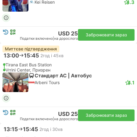
4.3
Kei Reisen
USD 25
Забронювати зараз
Податки включено
|
на дорослого
Миттєве підтвердження
13:00
15:45
2год і 45хв
Tirana East Bus Station
Vrrini Center, Призрен
Стандарт АС | Автобус
4.1
Arbeni Tours
USD 25
Забронювати зараз
Податки включено
|
на дорослого
13:15
15:45
2год і 30хв