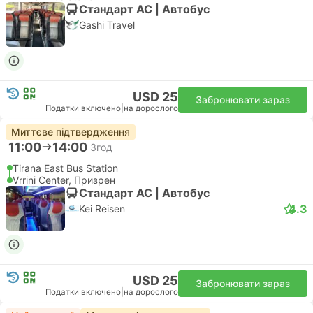
Стандарт АС | Автобус
Gashi Travel
USD 25
Забронювати зараз
Податки включено
|
на дорослого
Миттєве підтвердження
11:00
14:00
3год
Tirana East Bus Station
Vrrini Center, Призрен
Стандарт АС | Автобус
4.3
Kei Reisen
USD 25
Забронювати зараз
Податки включено
|
на дорослого