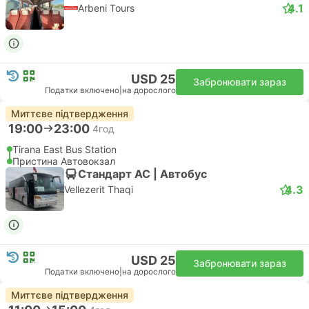
4.1
Arbeni Tours
USD 25
Забронювати зараз
Податки включено
|
на дорослого
Миттєве підтвердження
19:00
23:00
4год
Tirana East Bus Station
Пристина Автовокзал
Стандарт АС | Автобус
4.3
Vellezerit Thaqi
USD 25
Забронювати зараз
Податки включено
|
на дорослого
Миттєве підтвердження