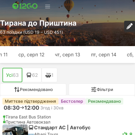
Тирана до Приштина
63 поїздки (USD 19 – USD 451)
п 11
ср, серп 12
чт, серп 13
пт, серп 14
сб,
Усі
63
62
1
Рекомендовано
Фільтри
Миттєве підтвердження
Бестселер
Рекомендавано
08:30
12:00
3год і 30хв
Tirana East Bus Station
Пристина Автовокзал
Стандарт АС | Автобус
3.8
Albani Tours