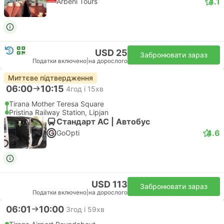
4.1
Arbeni Tours
USD 25
Забронювати зараз
Податки включено
|
на дорослого
Миттєве підтвердження
06:00
10:15
4год і 15хв
Tirana Mother Teresa Square
Pristina Railway Station, Lipjan
Стандарт АС | Автобус
4.6
GoOpti
USD 113
Забронювати зараз
Податки включено
|
на дорослого
06:01
10:00
3год і 59хв