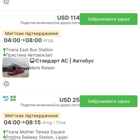
USD 114
Забронювати зараз
Податки включено
|
на дорослого
Миттєве підтвердження
04:00
08:00
4год
Tirana East Bus Station
Пристина Автовокзал
Стандарт АС | Автобус
Memi Reisen
USD 25
Забронювати зараз
Податки включено
|
на дорослого
Миттєве підтвердження
04:00
08:15
4год і 15хв
Tirana Mother Teresa Square
Pristina Railway Station, Lipjan