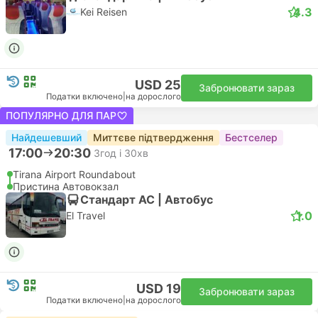
4.3
Kei Reisen
USD 25
Забронювати зараз
Податки включено
|
на дорослого
ПОПУЛЯРНО ДЛЯ ПАР
Найдешевший
Миттєве підтвердження
Бестселер
17:00
20:30
3год і 30хв
Tirana Airport Roundabout
Пристина Автовокзал
Стандарт АС | Автобус
1.0
El Travel
USD 19
Забронювати зараз
Податки включено
|
на дорослого