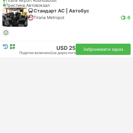
Tirana Airport Roundabout
Пристина Автовокзал
Стандарт АС | Автобус
3.6
Tirana Metropol
USD 25
Забронювати зараз
Податки включено
|
на дорослого
Миттєве підтвердження
06:30
10:30
4год
Tirana East Bus Station
Пристина Автовокзал
Стандарт АС | Автобус
4.0
Diamant Travel
USD 26
Забронювати зараз
Податки включено
|
на дорослого