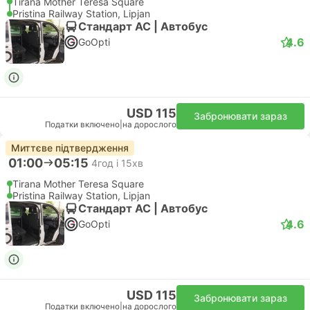
Tirana Mother Teresa Square
Pristina Railway Station, Lipjan
Стандарт АС | Автобус
4.6
GoOpti
USD 115
Забронювати зараз
Податки включено
|
на дорослого
Миттєве підтвердження
01:00
05:15
4год і 15хв
Tirana Mother Teresa Square
Pristina Railway Station, Lipjan
Стандарт АС | Автобус
4.6
GoOpti
USD 115
Забронювати зараз
Податки включено
|
на дорослого