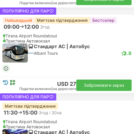
Податки включено
|
на дорослого
ПОПУЛЯРНО ДЛЯ ПАР
Найшвидший
Миттєве підтвердження
Бестселер
09:00
12:00
3год
Tirana Airport Roundabout
Пристина Автовокзал
Стандарт АС | Автобус
3.8
Albani Tours
USD 27
Забронювати зараз
Податки включено
|
на дорослого
ПОПУЛЯРНО ДЛЯ ПАР
Миттєве підтвердження
11:30
15:00
3год і 30хв
Tirana Airport Roundabout
Пристина Автовокзал
Стандарт АС | Автобус