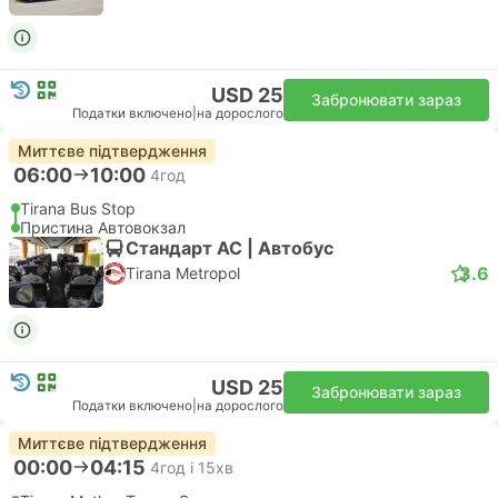
USD 25
Забронювати зараз
Податки включено
|
на дорослого
Миттєве підтвердження
06:00
10:00
4год
Tirana Bus Stop
Пристина Автовокзал
Стандарт АС | Автобус
3.6
Tirana Metropol
USD 25
Забронювати зараз
Податки включено
|
на дорослого
Миттєве підтвердження
00:00
04:15
4год і 15хв