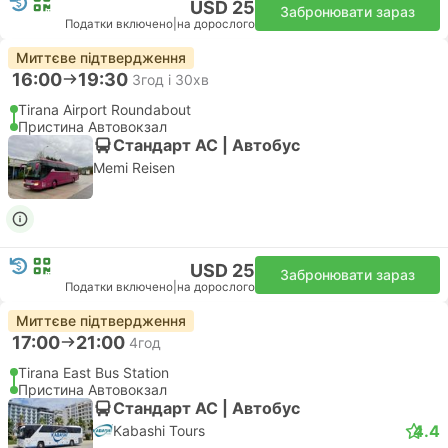
USD 25
Забронювати зараз
Податки включено
|
на дорослого
Миттєве підтвердження
16:00
19:30
3год і 30хв
Tirana Airport Roundabout
Пристина Автовокзал
Стандарт АС | Автобус
Memi Reisen
USD 25
Забронювати зараз
Податки включено
|
на дорослого
Миттєве підтвердження
17:00
21:00
4год
Tirana East Bus Station
Пристина Автовокзал
Стандарт АС | Автобус
4.4
Kabashi Tours