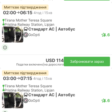
Миттєве підтвердження
02:00
06:15
4год і 15хв
Tirana Mother Teresa Square
Pristina Railway Station, Lipjan
Стандарт АС | Автобус
4.6
GoOpti
USD 114
Забронювати зараз
Податки включено
|
на дорослого
Миттєве підтвердження
03:00
07:15
4год і 15хв
Tirana Mother Teresa Square
Pristina Railway Station, Lipjan
Стандарт АС | Автобус
4.6
GoOpti