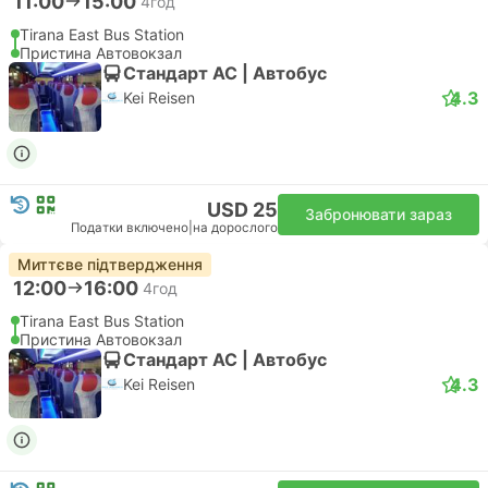
11:00
15:00
4год
Tirana East Bus Station
Пристина Автовокзал
Стандарт АС | Автобус
4.3
Kei Reisen
USD 25
Забронювати зараз
Податки включено
|
на дорослого
Миттєве підтвердження
12:00
16:00
4год
Tirana East Bus Station
Пристина Автовокзал
Стандарт АС | Автобус
4.3
Kei Reisen