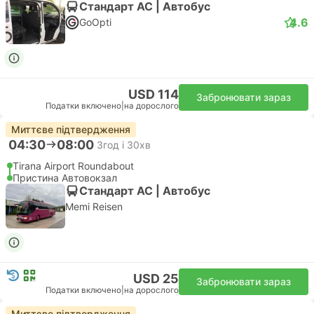
Стандарт АС | Автобус
4.6
GoOpti
USD 114
Забронювати зараз
Податки включено
|
на дорослого
Миттєве підтвердження
04:30
08:00
3год і 30хв
Tirana Airport Roundabout
Пристина Автовокзал
Стандарт АС | Автобус
Memi Reisen
USD 25
Забронювати зараз
Податки включено
|
на дорослого
Миттєве підтвердження