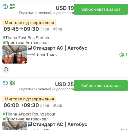
USD 19
Забронювати зараз
Податки включено
|
на дорослого
Миттєве підтвердження
05:45
09:30
3год і 45хв
Tirana East Bus Station
Пристина Автовокзал
Стандарт АС | Автобус
4.1
Arbeni Tours
USD 25
Забронювати зараз
Податки включено
|
на дорослого
Миттєве підтвердження
06:00
09:30
3год і 30хв
Tirana Airport Roundabout
Пристина Автовокзал
Стандарт АС | Автобус