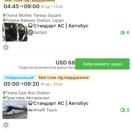
04:45
09:00
4год і 15хв
Tirana Mother Teresa Square
Pristina Railway Station, Lipjan
Стандарт АС | Автобус
4.6
GoOpti
USD 68
Забронювати зараз
Податки включено
|
на дорослого
Найдешевший
Миттєве підтвердження
05:00
09:20
4год і 20хв
Tirana East Bus Station
Пристина Автовокзал
Стандарт АС | Автобус
3.5
Amalfi Tours