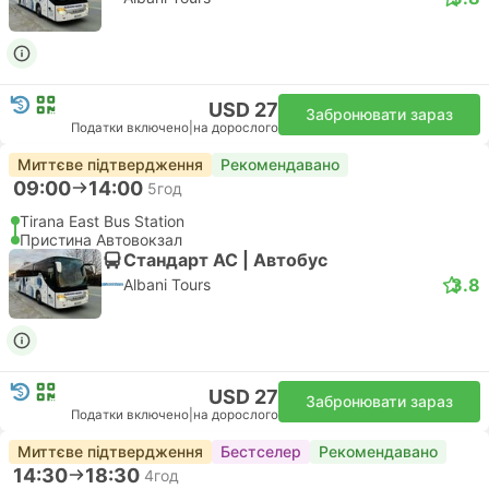
USD 27
Забронювати зараз
Податки включено
|
на дорослого
Миттєве підтвердження
Рекомендавано
09:00
14:00
5год
Tirana East Bus Station
Пристина Автовокзал
Стандарт АС | Автобус
3.8
Albani Tours
USD 27
Забронювати зараз
Податки включено
|
на дорослого
Миттєве підтвердження
Бестселер
Рекомендавано
14:30
18:30
4год