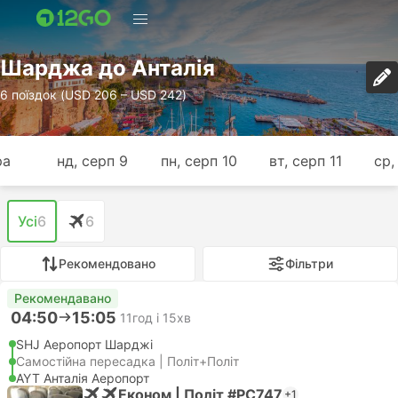
Шарджа до Анталія
6 поїздок (USD 206 – USD 242)
ра
нд, серп 9
пн, серп 10
вт, серп 11
ср,
Усі
6
6
Рекомендовано
Фільтри
Рекомендавано
04:50
15:05
11год і 15хв
SHJ Аеропорт Шарджі
Самостійна пересадка | Політ+Політ
AYT Анталія Аеропорт
Економ | Політ #PC747
+1