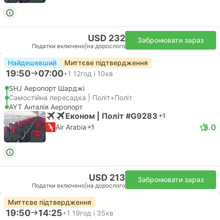
USD 232
Забронювати зараз
Податки включено
|
на дорослого
Найдешевший
Миттєве підтвердження
19:50
07:00
+1
12год і 10хв
SHJ Аеропорт Шарджі
Самостійна пересадка | Політ+Політ
AYT Анталія Аеропорт
Економ | Політ #G9283
+1
5.0
Air Arabia
+1
USD 213
Забронювати зараз
Податки включено
|
на дорослого
Миттєве підтвердження
19:50
14:25
+1
19год і 35хв