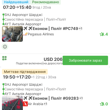
Найдешевший
Рекомендавано
07:20
15:40
9год і 20хв
SHJ Аеропорт Шарджі
Самостійна пересадка | Політ+Політ
AYT Анталія Аеропорт
Економ | Політ #PC749
+1
4.4
Pegasus Airlines
USD 206
Забронювати зараз
Податки включено
|
на дорослого
Миттєве підтвердження
19:50
17:20
+1
22год і 30хв
SHJ Аеропорт Шарджі
Самостійна пересадка | Політ+Політ
AYT Анталія Аеропорт
Економ | Політ #G9283
+1
5.0
Air Arabia
+1