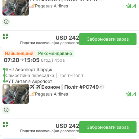
4.4
Pegasus Airlines
USD 242
Забронювати зараз
Податки включено
|
на дорослого
Найшвидший
Рекомендавано
07:20
15:05
8год і 45хв
SHJ Аеропорт Шарджі
Самостійна пересадка | Політ+Політ
AYT Анталія Аеропорт
Економ | Політ #PC749
+1
4.4
Pegasus Airlines
USD 242
Забронювати зараз
Податки включено
|
на дорослого