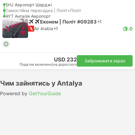
SHJ Аеропорт Шарджі
Самостійна пересадка | Політ+Політ
AYT Анталія Аеропорт
Економ | Політ #G9283
+1
5.0
Air Arabia
+1
USD 232
Забронювати зараз
Податки включено
|
на дорослого
Чим зайнятись у Antalya
Powered by
GetYourGuide