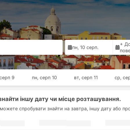
+ Д
пн, 10 серп.
пов
 серп 9
пн, серп 10
вт, серп 11
ср, се
знайти іншу дату чи місце розташування.
 можете спробувати знайти на завтра, іншу дату або про