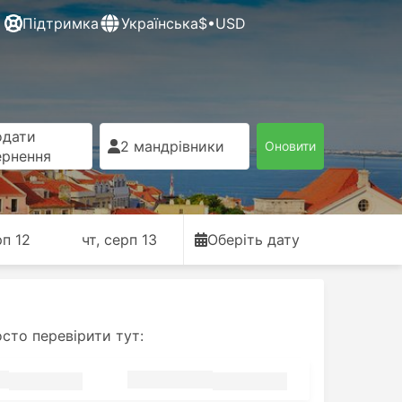
Підтримка
Українська
$•USD
одати
2 мандрівники
Оновити
ернення
рп 12
чт, серп 13
Оберіть дату
сто перевірити тут: