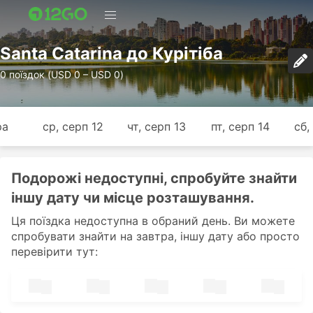
Santa Catarina до Курітіба
0 поїздок (USD 0 – USD 0)
ра
ср, серп 12
чт, серп 13
пт, серп 14
сб,
Подорожі недоступні, спробуйте знайти
іншу дату чи місце розташування.
Ця поїздка недоступна в обраний день. Ви можете
спробувати знайти на завтра, іншу дату або просто
перевірити тут: