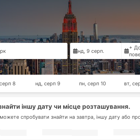
+ Д
рк
нд, 9 серп.
пов
 серп 8
нд, серп 9
пн, серп 10
вт, се
знайти іншу дату чи місце розташування.
 можете спробувати знайти на завтра, іншу дату або про