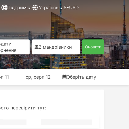
Підтримка
Українська
$•USD
одати
2 мандрівники
Оновити
ернення
рп 11
ср, серп 12
Оберіть дату
сто перевірити тут: