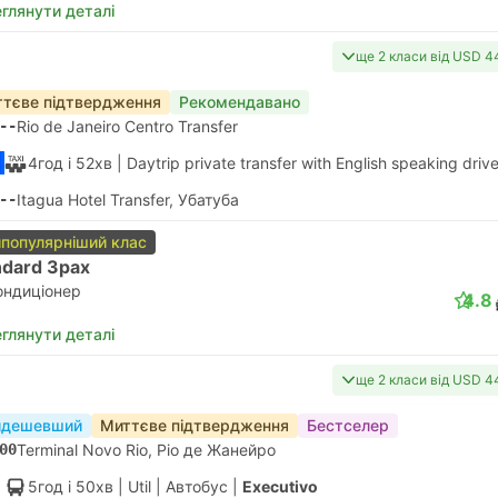
глянути деталі
ще 2 класи від USD 4
тєве підтвердження
Рекомендавано
--
Rio de Janeiro Centro Transfer
4год і 52хв
| Daytrip private transfer with English speaking drive
--
Itagua Hotel Transfer, Убатуба
популярніший клас
ndard 3pax
ондиціонер
4.8
глянути деталі
ще 2 класи від USD 4
йдешевший
Миттєве підтвердження
Бестселер
00
Terminal Novo Rio, Ріо де Жанейро
5год і 50хв
| Util
|
Автобус
|
Executivo