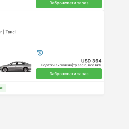
Забронювати зараз
r
|
Таксі
USD 364
Податки включено
|
тр.засіб, все вкл.
Забронювати зараз
40