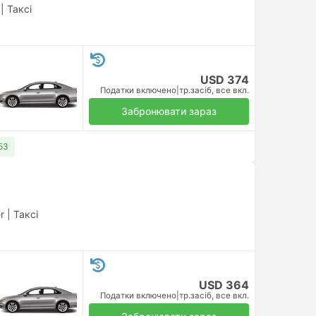
|
Таксі
USD 374
Податки включено
|
тр.засіб, все вкл.
Забронювати зараз
53
r
|
Таксі
USD 364
Податки включено
|
тр.засіб, все вкл.