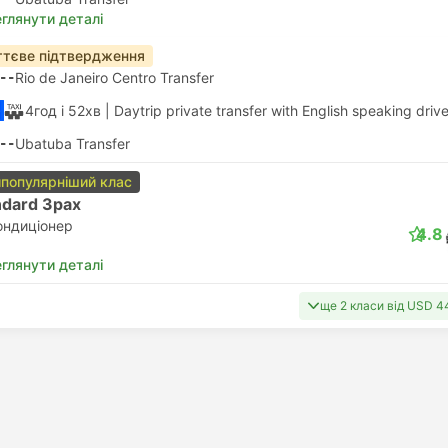
глянути деталі
тєве підтвердження
--
Rio de Janeiro Centro Transfer
4год і 52хв
| Daytrip private transfer with English speaking drive
--
Ubatuba Transfer
популярніший клас
ndard 3pax
ондиціонер
4.8
глянути деталі
ще 2 класи від USD 4