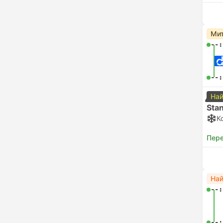
Мит
--:
--:
Най
Sta
К
Пере
На
--:
--: