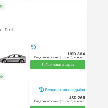
53
r
|
Таксі
USD 364
Податки включено
|
тр.засіб, все вкл.
Забронювати зараз
40
Безкоштовна відміна
USD 265
Податки включено
|
тр.засіб, все вкл.