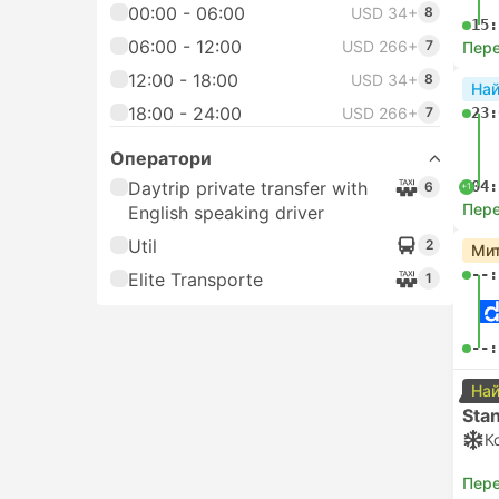
00:00 - 06:00
USD 34+
8
15:
06:00 - 12:00
USD 266+
7
Пере
12:00 - 18:00
USD 34+
8
На
18:00 - 24:00
USD 266+
7
23:
Оператори
Daytrip private transfer with
04:
6
+1
Пере
English speaking driver
Util
2
Мит
--:
Elite Transporte
1
--:
Най
Sta
К
Пере