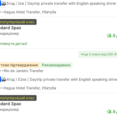
5год і 2хв
| Daytrip private transfer with English speaking driver
--
Itagua Hotel Transfer, Убатуба
популярніший клас
ndard 3pax
ондиціонер
4.8
глянути деталі
ще 2 класи від USD 4
тєве підтвердження
Рекомендавано
--
Rio de Janeiro Transfer
4год і 52хв
| Daytrip private transfer with English speaking drive
--
Itagua Hotel Transfer, Убатуба
популярніший клас
ndard 3pax
ондиціонер
4.8