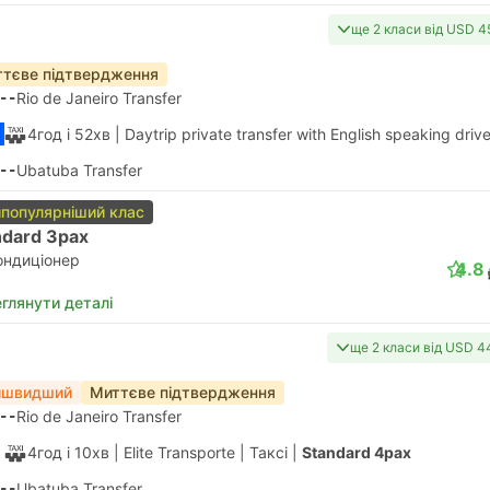
ще 2 класи від USD 4
тєве підтвердження
--
Rio de Janeiro Transfer
4год і 52хв
| Daytrip private transfer with English speaking drive
--
Ubatuba Transfer
популярніший клас
ndard 3pax
ондиціонер
4.8
глянути деталі
ще 2 класи від USD 4
йшвидший
Миттєве підтвердження
--
Rio de Janeiro Transfer
4год і 10хв
| Elite Transporte
|
Таксі
|
Standard 4pax
--
Ubatuba Transfer