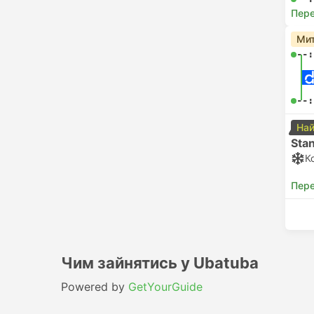
Пере
Мит
--:
--:
Най
Sta
К
Пере
Чим зайнятись у Ubatuba
Powered by
GetYourGuide