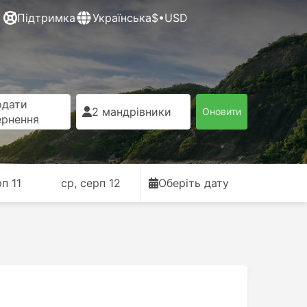
Підтримка
Українська
$•USD
одати
2 мандрівники
Оновити
ернення
рп 11
ср, серп 12
Оберіть дату