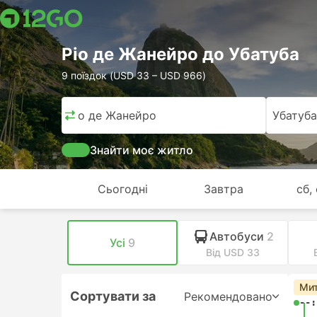
Ріо де Жанейро до Убатуба
9 поїздок (USD 33 – USD 966)
Ріо де Жанейро
Убатуба
Знайти моє житло
Сьогодні
Завтра
сб,
Автобуси
2
Усі
9
Від USD 33
Мит
Сортувати за
Рекомендовано
--: