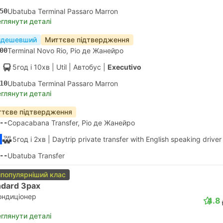
50
Ubatuba Terminal Passaro Marron
глянути деталі
йдешевший
Миттєве підтвердження
00
Terminal Novo Rio, Ріо де Жанейро
5год і 10хв
| Util
|
Автобус
|
Executivo
10
Ubatuba Terminal Passaro Marron
глянути деталі
тєве підтвердження
--
Copacabana Transfer, Ріо де Жанейро
5год і 2хв
| Daytrip private transfer with English speaking driver
--
Ubatuba Transfer
популярніший клас
ndard 3pax
ондиціонер
4.8
глянути деталі