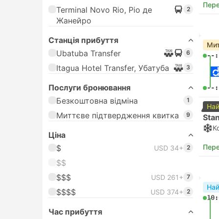
Пере
Terminal Novo Rio, Ріо де
2
Жанейро
Станція прибуття
Мит
Ubatuba Transfer
6
--:
Itagua Hotel Transfer, Убатуба
3
Послуги бронювання
--:
Безкоштовна відміна
1
Най
Миттєве підтвердження квитка
9
Sta
К
Цiна
Пере
$
USD 34+
2
$$
$$$
USD 261+
7
На
$$$$
USD 374+
2
10:
Час прибуття