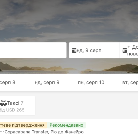
+ Д
нд, 9 серп.
пов
 серп 8
нд, серп 9
пн, серп 10
вт, се
Таксі
7
Від USD 265
тєве підтвердження
Рекомендавано
--
Copacabana Transfer, Ріо де Жанейро