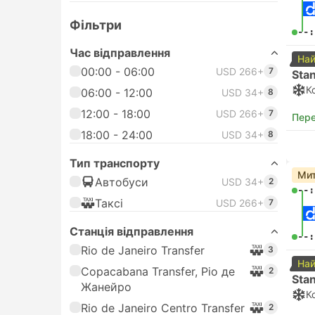
Фільтри
--:
Час відправлення
Най
00:00 - 06:00
USD 266+
7
Sta
К
06:00 - 12:00
USD 34+
8
12:00 - 18:00
USD 266+
7
Пере
18:00 - 24:00
USD 34+
8
Тип транспорту
Мит
Автобуси
USD 34+
2
--:
Таксі
USD 266+
7
Станція відправлення
--:
Rio de Janeiro Transfer
3
Най
Copacabana Transfer, Ріо де
2
Sta
Жанейро
К
Rio de Janeiro Centro Transfer
2