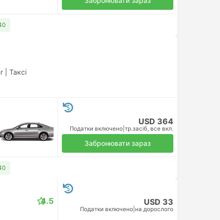
Забронювати зараз
40
r
|
Таксі
USD 364
Податки включено
|
тр.засіб, все вкл.
Забронювати зараз
40
4.5
USD 33
Податки включено
|
на дорослого