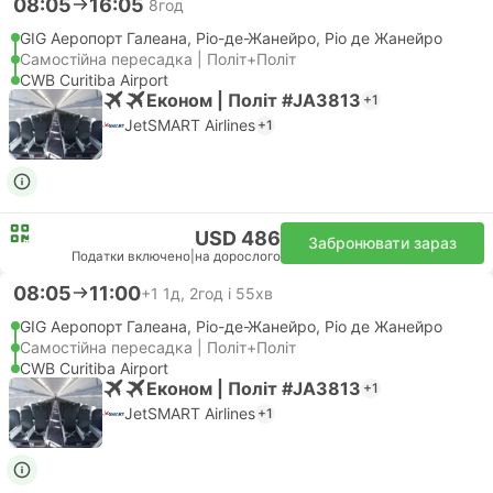
08:05
16:05
8год
GIG Аеропорт Галеана, Ріо-де-Жанейро, Ріо де Жанейро
Самостійна пересадка | Політ+Політ
CWB Curitiba Airport
Економ | Політ #JA3813
+1
JetSMART Airlines
+1
USD 486
Забронювати зараз
Податки включено
|
на дорослого
08:05
11:00
+1
1д, 2год і 55хв
GIG Аеропорт Галеана, Ріо-де-Жанейро, Ріо де Жанейро
Самостійна пересадка | Політ+Політ
CWB Curitiba Airport
Економ | Політ #JA3813
+1
JetSMART Airlines
+1