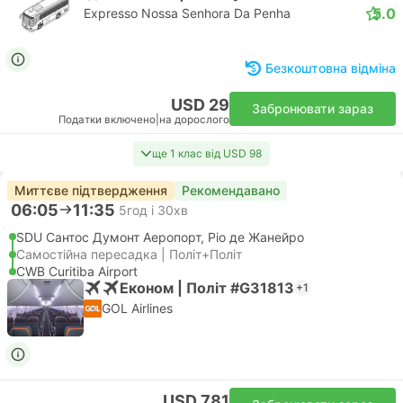
5.0
Expresso Nossa Senhora Da Penha
Безкоштовна відміна
USD 29
Забронювати зараз
Податки включено
|
на дорослого
ще 1 клас від USD 98
Миттєве підтвердження
Рекомендавано
06:05
11:35
5год і 30хв
SDU Сантос Думонт Аеропорт, Ріо де Жанейро
Самостійна пересадка | Політ+Політ
CWB Curitiba Airport
Економ | Політ #G31813
+1
GOL Airlines
USD 781