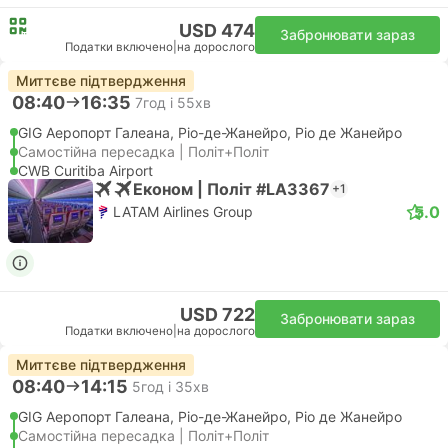
USD 474
Забронювати зараз
Податки включено
|
на дорослого
Миттєве підтвердження
08:40
16:35
7год і 55хв
GIG Аеропорт Галеана, Ріо-де-Жанейро, Ріо де Жанейро
Самостійна пересадка | Політ+Політ
CWB Curitiba Airport
Економ | Політ #LA3367
+1
5.0
LATAM Airlines Group
USD 722
Забронювати зараз
Податки включено
|
на дорослого
Миттєве підтвердження
08:40
14:15
5год і 35хв
GIG Аеропорт Галеана, Ріо-де-Жанейро, Ріо де Жанейро
Самостійна пересадка | Політ+Політ