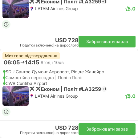
Економ | Політ #LA3259
+1
5.0
LATAM Airlines Group
USD 728
Забронювати зараз
Податки включено
|
на дорослого
Миттєве підтвердження
06:05
14:15
8год і 10хв
SDU Сантос Думонт Аеропорт, Ріо де Жанейро
Самостійна пересадка | Політ+Політ
CWB Curitiba Airport
Економ | Політ #LA3259
+1
5.0
LATAM Airlines Group
USD 728
Забронювати зараз
Податки включено
|
на дорослого