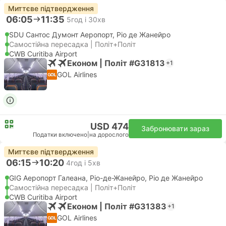
Миттєве підтвердження
06:05
11:35
5год і 30хв
SDU Сантос Думонт Аеропорт, Ріо де Жанейро
Самостійна пересадка | Політ+Політ
CWB Curitiba Airport
Економ | Політ #G31813
+1
GOL Airlines
USD 474
Забронювати зараз
Податки включено
|
на дорослого
Миттєве підтвердження
06:15
10:20
4год і 5хв
GIG Аеропорт Галеана, Ріо-де-Жанейро, Ріо де Жанейро
Самостійна пересадка | Політ+Політ
CWB Curitiba Airport
Економ | Політ #G31383
+1
GOL Airlines