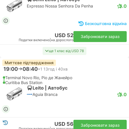
5.0
Expresso Nossa Senhora Da Penha
Безкоштовна відміна
USD 52
Забронювати зараз
Податки включено
|
на дорослого
ще 1 клас від USD 78
Миттєве підтвердження
19:00
08:40
+1
13год і 40хв
Terminal Novo Rio, Ріо де Жанейро
Curitiba Bus Station
Leito | Автобус
5.0
Aguia Branca
USD 56
Забронювати зараз
Податки включено
|
на дорослого