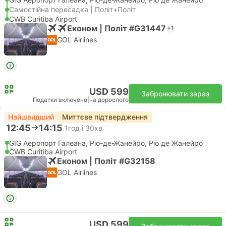
Самостійна пересадка | Політ+Політ
CWB Curitiba Airport
Економ | Політ #G31447
+1
GOL Airlines
USD 599
Забронювати зараз
Податки включено
|
на дорослого
Найшвидший
Миттєве підтвердження
12:45
14:15
1год і 30хв
GIG Аеропорт Галеана, Ріо-де-Жанейро, Ріо де Жанейро
CWB Curitiba Airport
Економ | Політ #G32158
GOL Airlines
USD 599