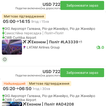
USD 722
Забронювати зараз
Податки включено
|
на дорослого
Миттєве підтвердження
05:00
14:15
9год і 15хв
GIG Аеропорт Галеана, Ріо-де-Жанейро, Ріо де Жанейро
Самостійна пересадка | Політ+Політ
CWB Curitiba Airport
Економ | Політ #LA3339
+1
5.0
LATAM Airlines Group
USD 722
Забронювати зараз
Податки включено
|
на дорослого
Найшвидший
Миттєве підтвердження
05:20
06:50
1год і 30хв
GIG Аеропорт Галеана, Ріо-де-Жанейро, Ріо де Жанейро
CWB Curitiba Airport
Економ | Політ #AD4208