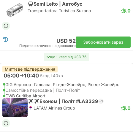
Semi Leito | Автобус
5.0
Transportadora Turistica Suzano
USD 52
Забронювати зараз
Податки включено
|
на дорослого
ще 1 клас від USD 76
Миттєве підтвердження
05:00
10:40
5год і 40хв
GIG Аеропорт Галеана, Ріо-де-Жанейро, Ріо де Жанейро
Самостійна пересадка | Політ+Політ
CWB Curitiba Airport
Економ | Політ #LA3339
+1
5.0
LATAM Airlines Group