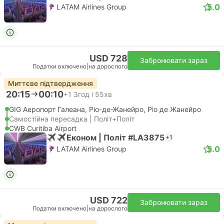
5.0
LATAM Airlines Group
USD 728
Забронювати зараз
Податки включено
|
на дорослого
Миттєве підтвердження
20:15
00:10
+1
3год і 55хв
GIG Аеропорт Галеана, Ріо-де-Жанейро, Ріо де Жанейро
Самостійна пересадка | Політ+Політ
CWB Curitiba Airport
Економ | Політ #LA3875
+1
5.0
LATAM Airlines Group
USD 722
Забронювати зараз
Податки включено
|
на дорослого