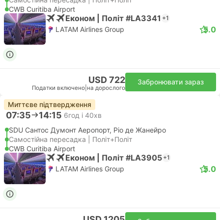
CWB Curitiba Airport
Економ | Політ #LA3341
+1
5.0
LATAM Airlines Group
USD 722
Забронювати зараз
Податки включено
|
на дорослого
Миттєве підтвердження
07:35
14:15
6год і 40хв
SDU Сантос Думонт Аеропорт, Ріо де Жанейро
Самостійна пересадка | Політ+Політ
CWB Curitiba Airport
Економ | Політ #LA3905
+1
5.0
LATAM Airlines Group
USD 1205