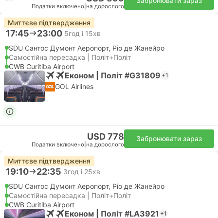
Забронювати зараз
Податки включено
|
на дорослого
Миттєве підтвердження
17:45
23:00
5год і 15хв
SDU Сантос Думонт Аеропорт, Ріо де Жанейро
Самостійна пересадка | Політ+Політ
CWB Curitiba Airport
Економ | Політ #G31809
+1
GOL Airlines
USD 778
Забронювати зараз
Податки включено
|
на дорослого
Миттєве підтвердження
19:10
22:35
3год і 25хв
SDU Сантос Думонт Аеропорт, Ріо де Жанейро
Самостійна пересадка | Політ+Політ
CWB Curitiba Airport
Економ | Політ #LA3921
+1