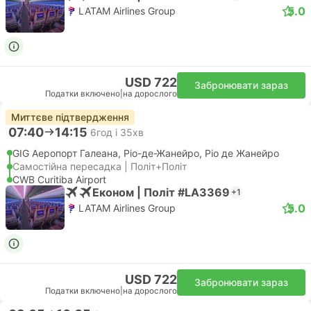
5.0
LATAM Airlines Group
USD 722
Забронювати зараз
Податки включено
|
на дорослого
Миттєве підтвердження
07:40
14:15
6год і 35хв
GIG Аеропорт Галеана, Ріо-де-Жанейро, Ріо де Жанейро
Самостійна пересадка | Політ+Політ
CWB Curitiba Airport
Економ | Політ #LA3369
+1
5.0
LATAM Airlines Group
USD 722
Забронювати зараз
Податки включено
|
на дорослого