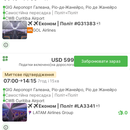
GIG Аеропорт Галеана, Ріо-де-Жанейро, Ріо де Жанейро
Самостійна пересадка | Політ+Політ
CWB Curitiba Airport
Економ | Політ #G31383
+1
GOL Airlines
USD 599
Забронювати зараз
Податки включено
|
на дорослого
Миттєве підтвердження
07:00
14:15
7год і 15хв
GIG Аеропорт Галеана, Ріо-де-Жанейро, Ріо де Жанейро
Самостійна пересадка | Політ+Політ
CWB Curitiba Airport
Економ | Політ #LA3341
+1
5.0
LATAM Airlines Group