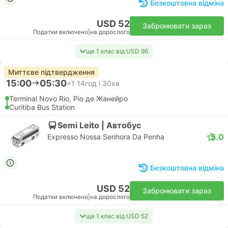
Безкоштовна відміна
USD 52
Забронювати зараз
Податки включено
|
на дорослого
ще 1 клас від USD 96
Миттєве підтвердження
15:00
05:30
+1
14год і 30хв
Terminal Novo Rio, Ріо де Жанейро
Curitiba Bus Station
Semi Leito | Автобус
5.0
Expresso Nossa Senhora Da Penha
Безкоштовна відміна
USD 52
Забронювати зараз
Податки включено
|
на дорослого
ще 1 клас від USD 52