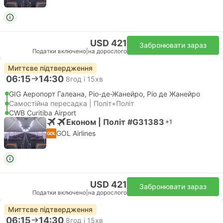
USD 421
Забронювати зараз
Податки включено
|
на дорослого
Миттєве підтвердження
06:15
14:30
8год і 15хв
GIG Аеропорт Галеана, Ріо-де-Жанейро, Ріо де Жанейро
Самостійна пересадка | Політ+Політ
CWB Curitiba Airport
Економ | Політ #G31383
+1
GOL Airlines
USD 421
Забронювати зараз
Податки включено
|
на дорослого
Миттєве підтвердження
06:15
14:30
8год і 15хв