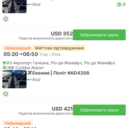
5.0
Azul
USD 352
Забронювати зараз
Податки включено
|
на дорослого
Найшвидший
Миттєве підтвердження
05:20
06:50
1год і 30хв
GIG Аеропорт Галеана, Ріо-де-Жанейро, Ріо де Жанейро
CWB Curitiba Airport
Економ | Політ #AD4208
Azul
USD 421
Забронювати зараз
Податки включено
|
на дорослого
Найшвидший