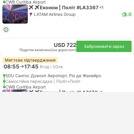
CWB Curitiba Airport
Економ | Політ #LA3367
+1
5.0
LATAM Airlines Group
USD 722
Забронювати зараз
Податки включено
|
на дорослого
Миттєве підтвердження
08:55
17:45
8год і 50хв
SDU Сантос Думонт Аеропорт, Ріо де Жанейро
Самостійна пересадка | Політ+Політ
CWB Curitiba Airport
Економ | Політ #LA3173
+1
5.0
LATAM Airlines Group
USD 728
Забронювати зараз