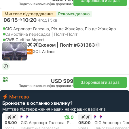
Забронювати зараз
Податки включено
|
на дорослого
Миттєве підтвердження
Рекомендавано
06:15
10:20
4год і 5хв
GIG Аеропорт Галеана, Ріо-де-Жанейро, Ріо де Жанейро
Самостійна пересадка | Політ+Політ
CWB Curitiba Airport
Економ | Політ #G31383
+1
GOL Airlines
USD 599
Забронювати зараз
Податки включено
|
на дорослого
Миттєво
Бронюєте в останню хвилину?
Миттєве підтвердження наших найкращих варіантів
5.0
05:00
GIG Аеропорт Галеана, Ріо-де-Жанейро, Ріо де Жанейро
05:00
5год і 40хв
Самостійна пересадка
9год і 15хв
Самостійна переса