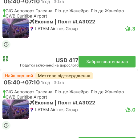
05:40
07:10
1год і 30хв
GIG Аеропорт Галеана, Ріо-де-Жанейро, Ріо де Жанейро
CWB Curitiba Airport
Економ | Політ #LA3022
4.3
LATAM Airlines Group
USD 417
Забронювати зараз
Податки включено
|
на дорослого
Найшвидший
Миттєве підтвердження
05:40
07:10
1год і 30хв
GIG Аеропорт Галеана, Ріо-де-Жанейро, Ріо де Жанейро
CWB Curitiba Airport
Економ | Політ #LA3022
5.0
LATAM Airlines Group