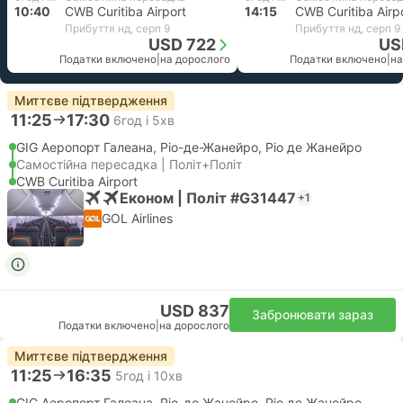
10:40
CWB Curitiba Airport
14:15
CWB Curitiba Airp
Прибуття нд, серп 9
Прибуття нд, серп 9
USD 722
US
Податки включено
|
на дорослого
Податки включено
|
на
Миттєве підтвердження
11:25
17:30
6год і 5хв
GIG Аеропорт Галеана, Ріо-де-Жанейро, Ріо де Жанейро
Самостійна пересадка | Політ+Політ
CWB Curitiba Airport
Економ | Політ #G31447
+1
GOL Airlines
USD 837
Забронювати зараз
Податки включено
|
на дорослого
Миттєве підтвердження
11:25
16:35
5год і 10хв
GIG Аеропорт Галеана, Ріо-де-Жанейро, Ріо де Жанейро