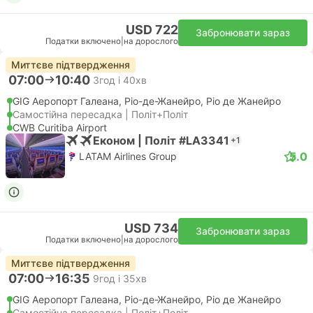
USD 722
Забронювати зараз
Податки включено
|
на дорослого
Миттєве підтвердження
07:00
10:40
3год і 40хв
GIG Аеропорт Галеана, Ріо-де-Жанейро, Ріо де Жанейро
Самостійна пересадка | Політ+Політ
CWB Curitiba Airport
Економ | Політ #LA3341
+1
5.0
LATAM Airlines Group
USD 734
Забронювати зараз
Податки включено
|
на дорослого
Миттєве підтвердження
07:00
16:35
9год і 35хв
GIG Аеропорт Галеана, Ріо-де-Жанейро, Ріо де Жанейро
Самостійна пересадка | Політ+Політ