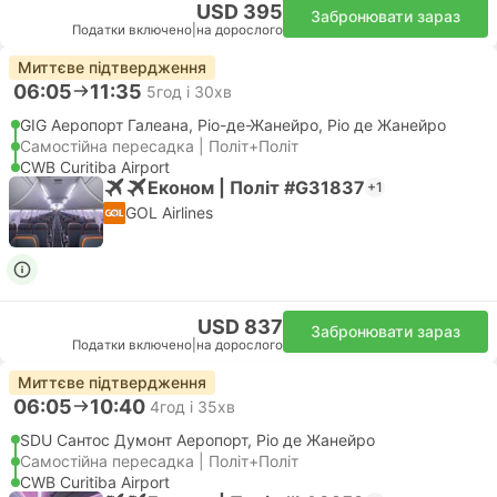
USD 395
Забронювати зараз
Податки включено
|
на дорослого
Миттєве підтвердження
06:05
11:35
5год і 30хв
GIG Аеропорт Галеана, Ріо-де-Жанейро, Ріо де Жанейро
Самостійна пересадка | Політ+Політ
CWB Curitiba Airport
Економ | Політ #G31837
+1
GOL Airlines
USD 837
Забронювати зараз
Податки включено
|
на дорослого
Миттєве підтвердження
06:05
10:40
4год і 35хв
SDU Сантос Думонт Аеропорт, Ріо де Жанейро
Самостійна пересадка | Політ+Політ
CWB Curitiba Airport