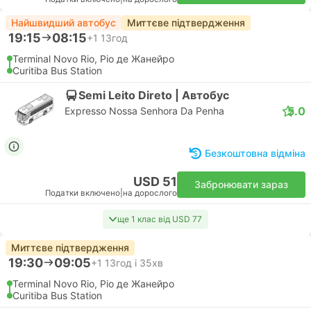
Найшвидший автобус
Миттєве підтвердження
19:15
08:15
+1
13год
Terminal Novo Rio, Ріо де Жанейро
Curitiba Bus Station
Semi Leito Direto | Автобус
5.0
Expresso Nossa Senhora Da Penha
Безкоштовна відміна
USD 51
Забронювати зараз
Податки включено
|
на дорослого
ще 1 клас від USD 77
Миттєве підтвердження
19:30
09:05
+1
13год і 35хв
Terminal Novo Rio, Ріо де Жанейро
Curitiba Bus Station