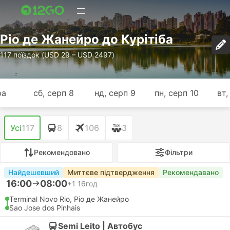
Ріо де Жанейро до Курітіба
117 поїздок (USD 29 – USD 2497)
ра
сб, серп 8
нд, серп 9
пн, серп 10
вт,
Усі
117
8
106
3
Рекомендовано
Фільтри
Найдешевший
Миттєве підтвердження
Рекомендавано
16:00
08:00
+1
16год
Terminal Novo Rio, Ріо де Жанейро
Sao Jose dos Pinhais
Semi Leito | Автобус