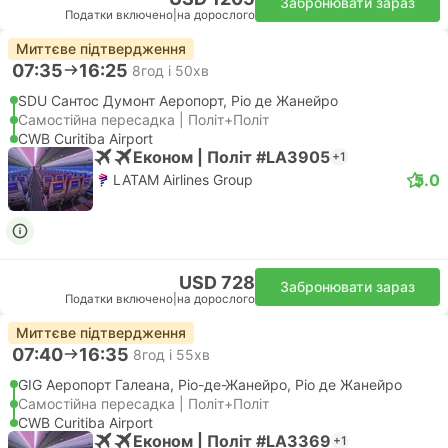
Забронювати зараз
Податки включено
|
на дорослого
Миттєве підтвердження
07:35
16:25
8год і 50хв
SDU Сантос Думонт Аеропорт, Ріо де Жанейро
Самостійна пересадка | Політ+Політ
CWB Curitiba Airport
Економ | Політ #LA3905
+1
5.0
LATAM Airlines Group
USD 728
Забронювати зараз
Податки включено
|
на дорослого
Миттєве підтвердження
07:40
16:35
8год і 55хв
GIG Аеропорт Галеана, Ріо-де-Жанейро, Ріо де Жанейро
Самостійна пересадка | Політ+Політ
CWB Curitiba Airport
Економ | Політ #LA3369
+1