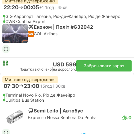
Миттєве підтвердження
22:20
00:05
+1
1год і 45хв
GIG Аеропорт Галеана, Ріо-де-Жанейро, Ріо де Жанейро
CWB Curitiba Airport
Економ | Політ #G32042
GOL Airlines
USD 599
Забронювати зараз
Податки включено
|
на дорослого
Миттєве підтвердження
07:30
23:00
15год і 30хв
Terminal Novo Rio, Ріо де Жанейро
Curitiba Bus Station
Semi Leito | Автобус
5.0
Expresso Nossa Senhora Da Penha