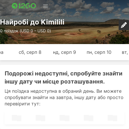
Найробі до Kimilili
0 поїздок (USD 0 – USD 0)
ра
сб, серп 8
нд, серп 9
пн, серп 10
вт,
Подорожі недоступні, спробуйте знайти
іншу дату чи місце розташування.
Ця поїздка недоступна в обраний день. Ви можете
спробувати знайти на завтра, іншу дату або просто
перевірити тут: