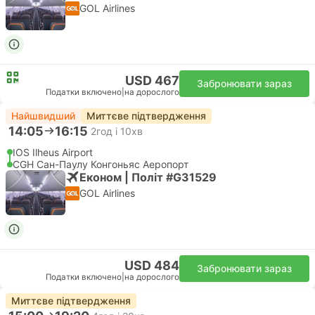
GOL Airlines
USD 467
Забронювати зараз
Податки включено
|
на дорослого
Найшвидший
Миттєве підтвердження
14:05
16:15
2год і 10хв
IOS Ilheus Airport
CGH Сан-Паулу Конгоньяс Аеропорт
Економ | Політ #G31529
GOL Airlines
USD 484
Забронювати зараз
Податки включено
|
на дорослого
Миттєве підтвердження