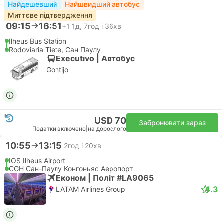
Найдешевший
Найшвидший автобус
Миттєве підтвердження
09:15
16:51
+1
1д, 7год і 36хв
Ilheus Bus Station
Rodoviaria Tiete, Сан Паулу
Executivo | Автобус
Gontijo
USD 70
Забронювати зараз
Податки включено
|
на дорослого
10:55
13:15
2год і 20хв
IOS Ilheus Airport
CGH Сан-Паулу Конгоньяс Аеропорт
Економ | Політ #LA9065
4.3
LATAM Airlines Group