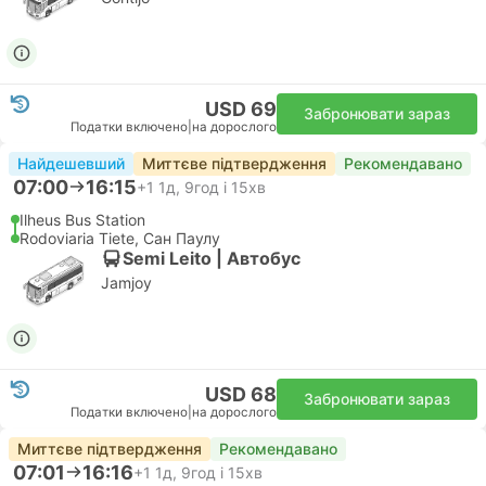
USD 69
Забронювати зараз
Податки включено
|
на дорослого
Найдешевший
Миттєве підтвердження
Рекомендавано
07:00
16:15
+1
1д, 9год і 15хв
Ilheus Bus Station
Rodoviaria Tiete, Сан Паулу
Semi Leito | Автобус
Jamjoy
USD 68
Забронювати зараз
Податки включено
|
на дорослого
Миттєве підтвердження
Рекомендавано
07:01
16:16
+1
1д, 9год і 15хв