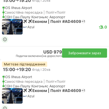
15:00
19:20
4год і 20хв
IOS Ilheus Airport
Самостійна пересадка | Політ+Політ
CGH Сан-Паулу Конгоньяс Аеропорт
Економ | Політ #AD4609
+1
5.0
Azul
USD 979
Забронювати зараз
Податки включено
|
на дорослого
Миттєве підтвердження
15:00
19:20
4год і 20хв
IOS Ilheus Airport
Самостійна пересадка | Політ+Політ
CGH Сан-Паулу Конгоньяс Аеропорт
Економ | Політ #AD4609
+1
Azul