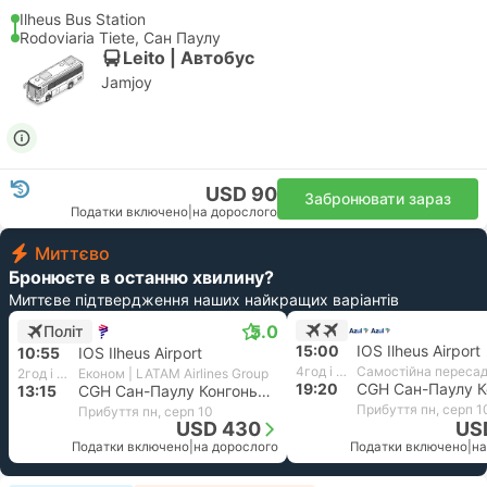
Ilheus Bus Station
Rodoviaria Tiete, Сан Паулу
Leito | Автобус
Jamjoy
USD 90
Забронювати зараз
Податки включено
|
на дорослого
Миттєво
Бронюєте в останню хвилину?
Миттєве підтвердження наших найкращих варіантів
5.0
Політ
15:00
IOS Ilheus Airport
10:55
IOS Ilheus Airport
4год і 20хв
Самостійна переса
2год і 20хв
Економ | LATAM Airlines Group
19:20
13:15
CGH Сан-Паулу Конгоньяс Аеропорт
Прибуття пн, серп 1
Прибуття пн, серп 10
USD 430
US
Податки включено
|
на дорослого
Податки включено
|
на