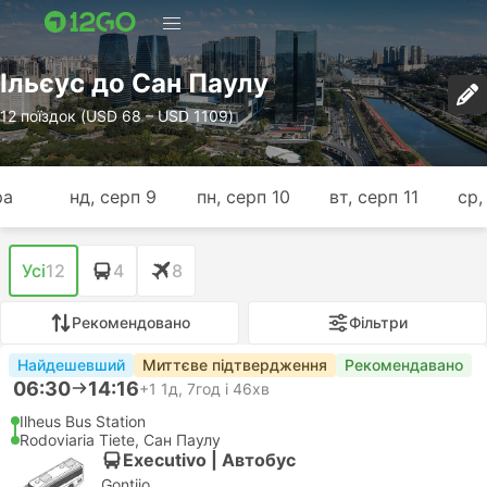
Ільєус до Сан Паулу
12 поїздок (USD 68 – USD 1109)
ра
нд, серп 9
пн, серп 10
вт, серп 11
ср,
Усі
12
4
8
Рекомендовано
Фільтри
Найдешевший
Миттєве підтвердження
Рекомендавано
06:30
14:16
+1
1д, 7год і 46хв
Ilheus Bus Station
Rodoviaria Tiete, Сан Паулу
Executivo | Автобус
Gontijo