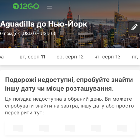
Aguadilla до Нью-Йорк
0 поїздок (USD 0 – USD 0)
ра
вт, серп 11
ср, серп 12
чт, серп 13
пт,
Подорожі недоступні, спробуйте знайти
іншу дату чи місце розташування.
Ця поїздка недоступна в обраний день. Ви можете
спробувати знайти на завтра, іншу дату або просто
перевірити тут: