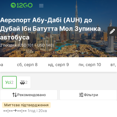
Аеропорт Абу-Дабі (AUH) до
Дубай Ібн Батутта Мол Зупинка
автобуса
2 поїздки (USD 101 – USD 140)
ра
сб, серп 8
нд, серп 9
пн, серп 10
вт,
Усі
2
2
Рекомендовано
Фільтри
Миттєве підтвердження
--:--
--:--
1год і 20хв