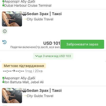
Аеропорт Абу-Дабі
Dubai Harbour Cruise Terminal
Sedan 3pax | Таксі
City Guide Travel
USD 101
Забронювати зараз
Податки включено
|
тр.засіб, все вкл.
ще 3 класи від USD 103
Миттєве підтвердження
--:--
--:--
1год і 20хв
Аеропорт Абу-Дабі
Ibn Battuta Mall, Jebel Ali
Sedan 3pax | Таксі
City Guide Travel