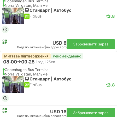
Copenhagen Bus Terminal
Norra Vallgatan, Мальме
Стандарт | Автобус
3.8
FlixBus
USD 8
Забронювати зараз
Податки включено
|
на дорослого
Миттєве підтвердження
Рекомендавано
08:00
09:25
1год і 25хв
Copenhagen Bus Terminal
Norra Vallgatan, Мальме
Стандарт | Автобус
3.8
FlixBus
USD 16
Забронювати зараз
Податки включено
|
на дорослого