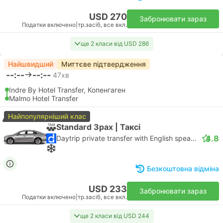
USD 270
Забронювати зараз
Податки включено
|
тр.засіб, все вкл.
ще 2 класи від USD 286
Найшвидший
Миттєве підтвердження
--:--
--:--
47хв
Indre By Hotel Transfer, Копенгаген
Malmo Hotel Transfer
Найпопулярніший клас
Standard 3pax | Таксі
4.8
Daytrip private transfer with English speaking driver
Безкоштовна відміна
USD 233
Забронювати зараз
Податки включено
|
тр.засіб, все вкл.
ще 2 класи від USD 244