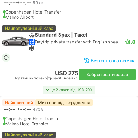
--:--
--:--
59хв
Copenhagen Hotel Transfer
Malmo Airport
Найпопулярніший клас
Standard 3pax | Таксі
4.8
Daytrip private transfer with English speaking driver
Безкоштовна відміна
USD 275
Забронювати зараз
Податки включено
|
тр.засіб, все вкл.
ще 2 класи від USD 290
Найшвидший
Миттєве підтвердження
--:--
--:--
47хв
Copenhagen Hotel Transfer
Malmo Hotel Transfer
Найпопулярніший клас