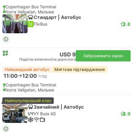
Copenhagen Bus Terminal
Norra Vallgatan, Мальме
Стандарт | Автобус
3.8
FlixBus
USD 9
Забронювати зараз
Податки включено
|
на дорослого
Найшвидший автобус
Миттєве підтвердження
11:00
12:00
1год
Copenhagen Bus Terminal
Norra Vallgatan, Мальме
Найпопулярніший клас
Звичайний | Автобус
4.9
VY Buss AS