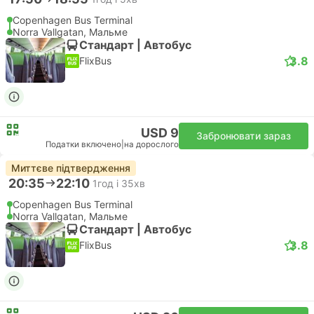
Copenhagen Bus Terminal
Norra Vallgatan, Мальме
Стандарт | Автобус
3.8
FlixBus
USD 9
Забронювати зараз
Податки включено
|
на дорослого
Миттєве підтвердження
20:35
22:10
1год і 35хв
Copenhagen Bus Terminal
Norra Vallgatan, Мальме
Стандарт | Автобус
3.8
FlixBus