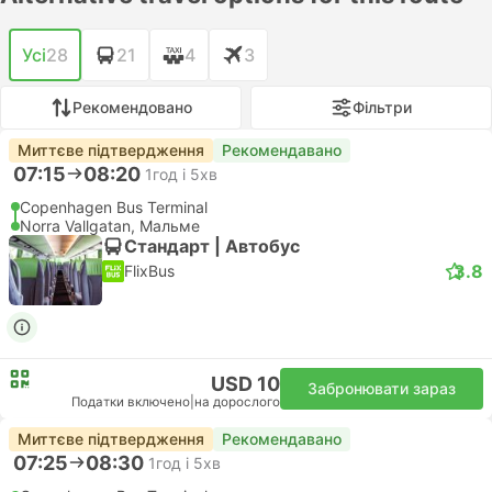
Усі
28
21
4
3
Рекомендовано
Фільтри
Миттєве підтвердження
Рекомендавано
07:15
08:20
1год і 5хв
Copenhagen Bus Terminal
Norra Vallgatan, Мальме
Стандарт | Автобус
3.8
FlixBus
USD 10
Забронювати зараз
Податки включено
|
на дорослого
Миттєве підтвердження
Рекомендавано
07:25
08:30
1год і 5хв