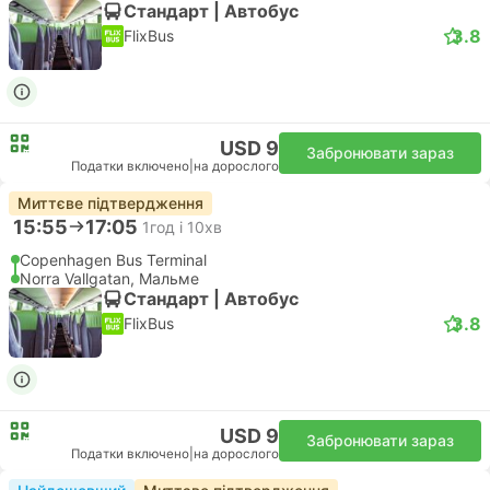
Стандарт | Автобус
3.8
FlixBus
USD 9
Забронювати зараз
Податки включено
|
на дорослого
Миттєве підтвердження
15:55
17:05
1год і 10хв
Copenhagen Bus Terminal
Norra Vallgatan, Мальме
Стандарт | Автобус
3.8
FlixBus
USD 9
Забронювати зараз
Податки включено
|
на дорослого