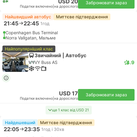
USD 20
Забронювати зараз
Податки включено
|
на дорослого
Найшвидший автобус
Миттєве підтвердження
21:45
22:45
1год
Copenhagen Bus Terminal
Norra Vallgatan, Мальме
Найпопулярніший клас
Звичайний | Автобус
4.9
VY Buss AS
USD 17
Забронювати зараз
Податки включено
|
на дорослого
ще 1 клас від USD 21
Найдешевший
Миттєве підтвердження
22:05
23:35
1год і 30хв