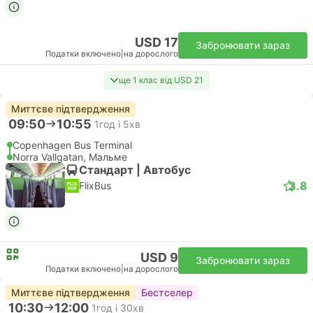
USD 17
Забронювати зараз
Податки включено
|
на дорослого
ще 1 клас від USD 21
Миттєве підтвердження
09:50
10:55
1год і 5хв
Copenhagen Bus Terminal
Norra Vallgatan, Мальме
Стандарт | Автобус
3.8
FlixBus
USD 9
Забронювати зараз
Податки включено
|
на дорослого
Миттєве підтвердження
Бестселер
10:30
12:00
1год і 30хв