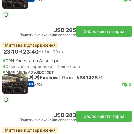
USD 265
Забронювати зараз
Податки включено
|
на дорослого
Миттєве підтвердження
23:10
23:40
+1
1д і 30хв
CPH Копенгаген Аеропорт
Самостійна пересадка | Політ+Політ
MMX Мальмо Аеропорт
Економ | Політ #SK1428
+1
5.0
SAS
USD 283
Забронювати зараз
Податки включено
|
на дорослого
Миттєве підтвердження