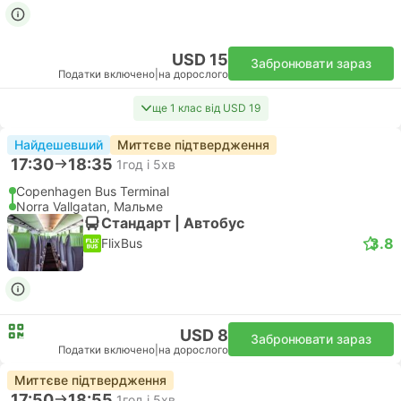
USD 15
Забронювати зараз
Податки включено
|
на дорослого
ще 1 клас від USD 19
Найдешевший
Миттєве підтвердження
17:30
18:35
1год і 5хв
Copenhagen Bus Terminal
Norra Vallgatan, Мальме
Стандарт | Автобус
3.8
FlixBus
USD 8
Забронювати зараз
Податки включено
|
на дорослого
Миттєве підтвердження
17:50
18:55
1год і 5хв