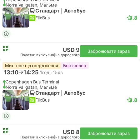
Norra Vallgatan, Мальме
Стандарт | Автобус
3.8
FlixBus
USD 9
Забронювати зараз
Податки включено
|
на дорослого
Миттєве підтвердження
Бестселер
13:10
14:25
1год і 15хв
Copenhagen Bus Terminal
Norra Vallgatan, Мальме
Стандарт | Автобус
3.8
FlixBus
USD 8
Забронювати зараз
Податки включено
|
на дорослого