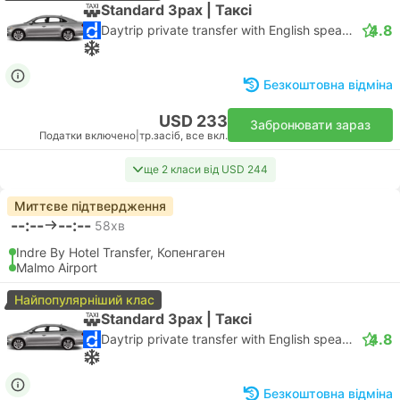
Standard 3pax | Таксі
4.8
Daytrip private transfer with English speaking driver
Безкоштовна відміна
USD 233
Забронювати зараз
Податки включено
|
тр.засіб, все вкл.
ще 2 класи від USD 244
Миттєве підтвердження
--:--
--:--
58хв
Indre By Hotel Transfer, Копенгаген
Malmo Airport
Найпопулярніший клас
Standard 3pax | Таксі
4.8
Daytrip private transfer with English speaking driver
Безкоштовна відміна