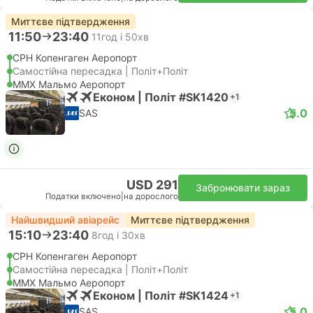
Миттєве підтвердження
11:50
23:40
11год і 50хв
CPH Копенгаген Аеропорт
Самостійна пересадка | Політ+Політ
MMX Мальмо Аеропорт
Економ | Політ #SK1420
+1
5.0
SAS
USD 291
Забронювати зараз
Податки включено
|
на дорослого
Найшвидший авіарейс
Миттєве підтвердження
15:10
23:40
8год і 30хв
CPH Копенгаген Аеропорт
Самостійна пересадка | Політ+Політ
MMX Мальмо Аеропорт
Економ | Політ #SK1424
+1
5.0
SAS