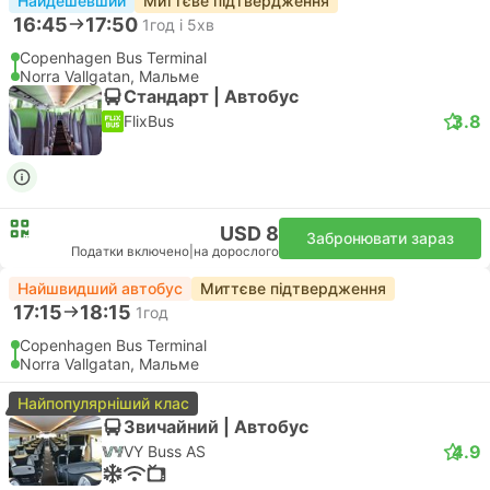
Найдешевший
Миттєве підтвердження
16:45
17:50
1год і 5хв
Copenhagen Bus Terminal
Norra Vallgatan, Мальме
Стандарт | Автобус
3.8
FlixBus
USD 8
Забронювати зараз
Податки включено
|
на дорослого
Найшвидший автобус
Миттєве підтвердження
17:15
18:15
1год
Copenhagen Bus Terminal
Norra Vallgatan, Мальме
Найпопулярніший клас
Звичайний | Автобус
4.9
VY Buss AS