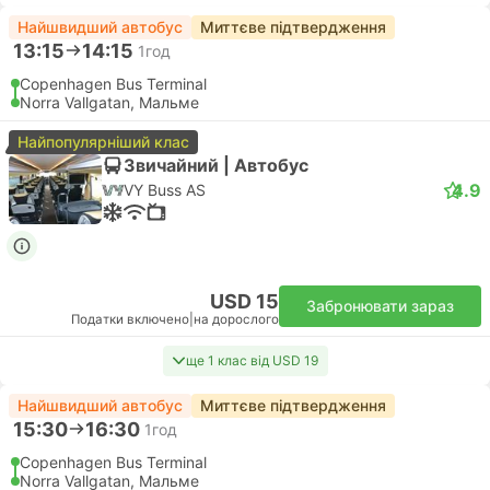
Найшвидший автобус
Миттєве підтвердження
13:15
14:15
1год
Copenhagen Bus Terminal
Norra Vallgatan, Мальме
Найпопулярніший клас
Звичайний | Автобус
4.9
VY Buss AS
USD 15
Забронювати зараз
Податки включено
|
на дорослого
ще 1 клас від USD 19
Найшвидший автобус
Миттєве підтвердження
15:30
16:30
1год
Copenhagen Bus Terminal
Norra Vallgatan, Мальме