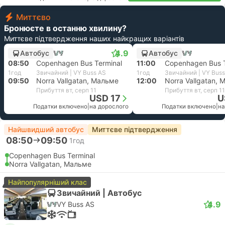
Миттєво
Бронюєте в останню хвилину?
Миттєве підтвердження наших найкращих варіантів
4.9
Автобус
Автобус
08:50
Copenhagen Bus Terminal
11:00
Copenhagen Bus T
1год
Звичайний | VY Buss AS
1год
Звичайний | VY Bus
09:50
Norra Vallgatan, Мальме
12:00
Norra Vallgatan,
Прибуття вт, серп 11
Прибуття вт, серп 11
USD 17
U
Податки включено
|
на дорослого
Податки включено
|
на
Найшвидший автобус
Миттєве підтвердження
08:50
09:50
1год
Copenhagen Bus Terminal
Norra Vallgatan, Мальме
Найпопулярніший клас
Звичайний | Автобус
4.9
VY Buss AS