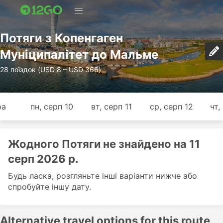
Потяги з Копенгаген
Муніципалітет до Мальме
28 поїздок (USD 8 – USD 366)
ра
пн, серп 10
вт, серп 11
ср, серп 12
чт,
Жодного Потяги не знайдено на 11
серп 2026 р.
Будь ласка, розгляньте інші варіанти нижче або
спробуйте іншу дату.
Alternative travel options for this route