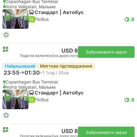
Copenhagen Bus Terminal
Norra Vallgatan, Мальме
Стандарт | Автобус
3.8
FlixBus
USD 8
Забронювати зараз
Податки включено
|
на дорослого
Найдешевший
Миттєве підтвердження
23:55
01:30
+1
1год і 35хв
Copenhagen Bus Terminal
Norra Vallgatan, Мальме
Стандарт | Автобус
3.8
FlixBus
USD 8
Забронювати зараз
Податки включено
|
на дорослого