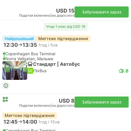
USD 15
Забронювати зараз
Податки включено
|
на дорослого
ще 1 клас від USD 19
Найдешевший
Миттєве підтвердження
12:30
13:35
1год і 5хв
Copenhagen Bus Terminal
Norra Vallgatan, Мальме
Стандарт | Автобус
3.8
FlixBus
USD 8
Забронювати зараз
Податки включено
|
на дорослого
Миттєве підтвердження
12:45
14:00
1год і 15хв
Copenhagen Bus Terminal