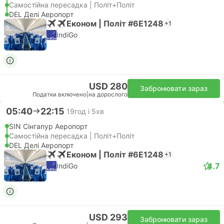
Самостійна пересадка | Політ+Політ
DEL Делі Аеропорт
Економ | Політ #6E1248
+1
IndiGo
USD 280
Забронювати зараз
Податки включено
|
на дорослого
05:40
22:15
19год і 5хв
SIN Сінгапур Аеропорт
Самостійна пересадка | Політ+Політ
DEL Делі Аеропорт
Економ | Політ #6E1248
+1
4.7
IndiGo
USD 293
Забронювати зараз