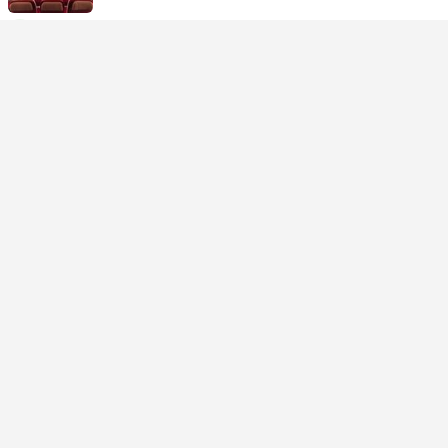
USD 265
Забронювати зараз
Податки включено
|
на дорослого
Миттєве підтвердження
08:45
17:20
11год і 5хв
SIN Сінгапур Аеропорт
Самостійна пересадка | Політ+Політ
DEL Делі Аеропорт
Економ | Політ #AI2106
+1
Air India
USD 267
Забронювати зараз
Податки включено
|
на дорослого
Миттєве підтвердження
08:45
17:00
10год і 45хв