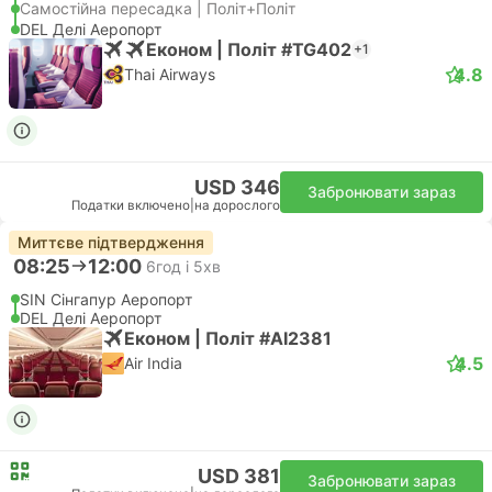
Самостійна пересадка | Політ+Політ
DEL Делі Аеропорт
Економ | Політ #TG402
+1
4.8
Thai Airways
USD 346
Забронювати зараз
Податки включено
|
на дорослого
Миттєве підтвердження
08:25
12:00
6год і 5хв
SIN Сінгапур Аеропорт
DEL Делі Аеропорт
Економ | Політ #AI2381
4.5
Air India
USD 381
Забронювати зараз