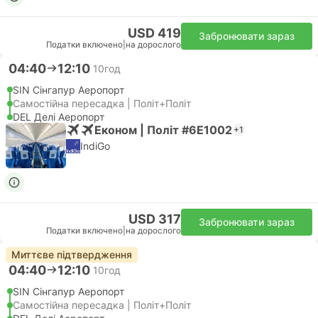
USD 419
Забронювати зараз
Податки включено
|
на дорослого
04:40
12:10
10год
SIN Сінгапур Аеропорт
Самостійна пересадка | Політ+Політ
DEL Делі Аеропорт
Економ | Політ #6E1002
+1
IndiGo
USD 317
Забронювати зараз
Податки включено
|
на дорослого
Миттєве підтвердження
04:40
12:10
10год
SIN Сінгапур Аеропорт
Самостійна пересадка | Політ+Політ