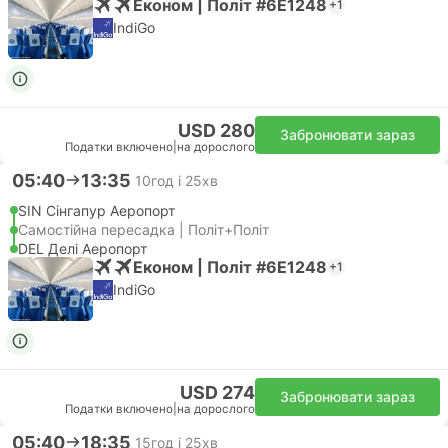
Економ | Політ #6E1248
+1
IndiGo
USD 280
Забронювати зараз
Податки включено
|
на дорослого
05:40
13:35
10год і 25хв
SIN Сінгапур Аеропорт
Самостійна пересадка | Політ+Політ
DEL Делі Аеропорт
Економ | Політ #6E1248
+1
IndiGo
USD 274
Забронювати зараз
Податки включено
|
на дорослого
05:40
18:35
15год і 25хв