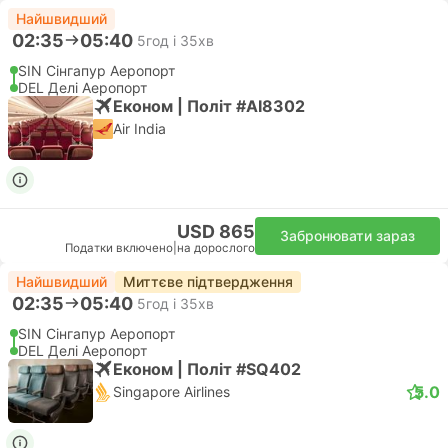
Найшвидший
02:35
05:40
5год і 35хв
SIN Сінгапур Аеропорт
DEL Делі Аеропорт
Економ | Політ #AI8302
Air India
USD 865
Забронювати зараз
Податки включено
|
на дорослого
Найшвидший
Миттєве підтвердження
02:35
05:40
5год і 35хв
SIN Сінгапур Аеропорт
DEL Делі Аеропорт
Економ | Політ #SQ402
5.0
Singapore Airlines