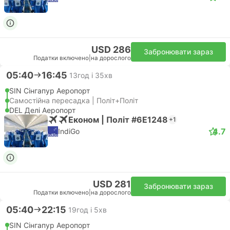
USD 286
Забронювати зараз
Податки включено
|
на дорослого
05:40
16:45
13год і 35хв
SIN Сінгапур Аеропорт
Самостійна пересадка | Політ+Політ
DEL Делі Аеропорт
Економ | Політ #6E1248
+1
4.7
IndiGo
USD 281
Забронювати зараз
Податки включено
|
на дорослого
05:40
22:15
19год і 5хв
SIN Сінгапур Аеропорт