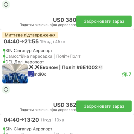
USD 380
Забронювати зараз
Податки включено
|
на дорослого
Миттєве підтвердження
04:40
21:55
19год і 45хв
SIN Сінгапур Аеропорт
Самостійна пересадка | Політ+Політ
DEL Делі Аеропорт
Економ | Політ #6E1002
+1
4.7
IndiGo
USD 382
Забронювати зараз
Податки включено
|
на дорослого
04:40
13:20
11год і 10хв
SIN Сінгапур Аеропорт