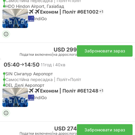
Самостійна пересадка | Політ+Політ
HDO Hindon Airport, Газіабад
Економ | Політ #6E1002
+1
IndiGo
USD 299
Забронювати зараз
Податки включено
|
на дорослого
05:40
14:50
11год і 40хв
SIN Сінгапур Аеропорт
Самостійна пересадка | Політ+Політ
DEL Делі Аеропорт
Економ | Політ #6E1248
+1
IndiGo
USD 274
Забронювати зараз
Податки включено
|
на дорослого