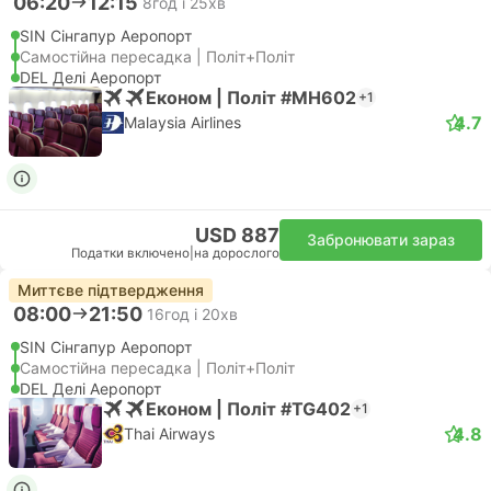
06:20
12:15
8год і 25хв
SIN Сінгапур Аеропорт
Самостійна пересадка | Політ+Політ
DEL Делі Аеропорт
Економ | Політ #MH602
+1
4.7
Malaysia Airlines
USD 887
Забронювати зараз
Податки включено
|
на дорослого
Миттєве підтвердження
08:00
21:50
16год і 20хв
SIN Сінгапур Аеропорт
Самостійна пересадка | Політ+Політ
DEL Делі Аеропорт
Економ | Політ #TG402
+1
4.8
Thai Airways