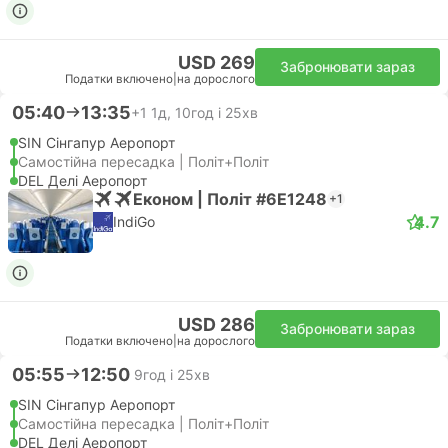
USD 269
Забронювати зараз
Податки включено
|
на дорослого
05:40
13:35
+1
1д, 10год і 25хв
SIN Сінгапур Аеропорт
Самостійна пересадка | Політ+Політ
DEL Делі Аеропорт
Економ | Політ #6E1248
+1
4.7
IndiGo
USD 286
Забронювати зараз
Податки включено
|
на дорослого
05:55
12:50
9год і 25хв
SIN Сінгапур Аеропорт
Самостійна пересадка | Політ+Політ
DEL Делі Аеропорт