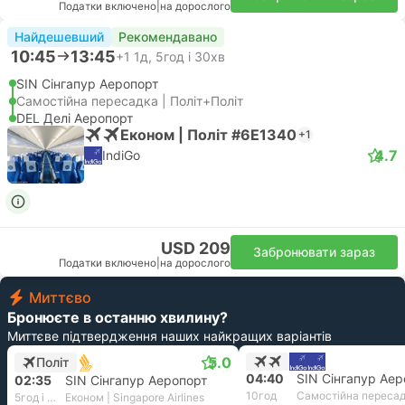
Податки включено
|
на дорослого
Найдешевший
Рекомендавано
10:45
13:45
+1
1д, 5год і 30хв
SIN Сінгапур Аеропорт
Самостійна пересадка | Політ+Політ
DEL Делі Аеропорт
Економ | Політ #6E1340
+1
4.7
IndiGo
USD 209
Забронювати зараз
Податки включено
|
на дорослого
Миттєво
Бронюєте в останню хвилину?
Миттєве підтвердження наших найкращих варіантів
5.0
Політ
04:40
SIN Сінгапур Аер
02:35
SIN Сінгапур Аеропорт
10год
Самостійна переса
5год і 35хв
Економ | Singapore Airlines