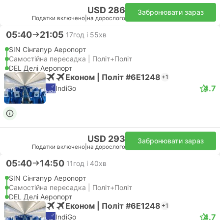
USD 286
Забронювати зараз
Податки включено
|
на дорослого
05:40
21:05
17год і 55хв
SIN Сінгапур Аеропорт
Самостійна пересадка | Політ+Політ
DEL Делі Аеропорт
Економ | Політ #6E1248
+1
4.7
IndiGo
USD 293
Забронювати зараз
Податки включено
|
на дорослого
05:40
14:50
11год і 40хв
SIN Сінгапур Аеропорт
Самостійна пересадка | Політ+Політ
DEL Делі Аеропорт
Економ | Політ #6E1248
+1
4.7
IndiGo