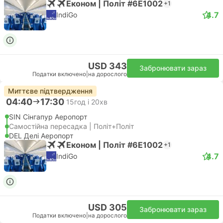
Економ | Політ #6E1002
+1
4.7
IndiGo
USD 343
Забронювати зараз
Податки включено
|
на дорослого
Миттєве підтвердження
04:40
17:30
15год і 20хв
SIN Сінгапур Аеропорт
Самостійна пересадка | Політ+Політ
DEL Делі Аеропорт
Економ | Політ #6E1002
+1
4.7
IndiGo
USD 305
Забронювати зараз
Податки включено
|
на дорослого