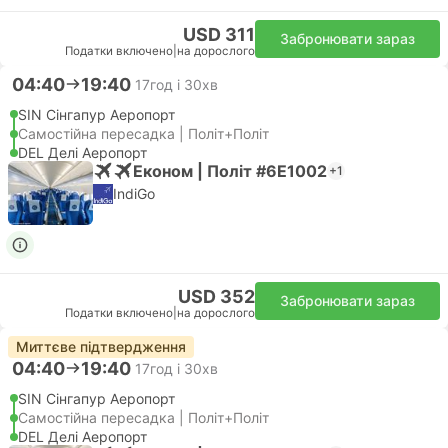
USD 311
Забронювати зараз
Податки включено
|
на дорослого
04:40
19:40
17год і 30хв
SIN Сінгапур Аеропорт
Самостійна пересадка | Політ+Політ
DEL Делі Аеропорт
Економ | Політ #6E1002
+1
IndiGo
USD 352
Забронювати зараз
Податки включено
|
на дорослого
Миттєве підтвердження
04:40
19:40
17год і 30хв
SIN Сінгапур Аеропорт
Самостійна пересадка | Політ+Політ
DEL Делі Аеропорт