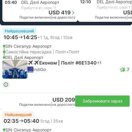
12:10
DEL Делі Аеропо
05:40
DEL Делі Аеропорт
Прибуття вт, серп 11
Прибуття вт, серп 11
USD 419
US
Податки включено
|
на дорослого
Податки включено
|
на
Найдешевший
10:45
14:25
+1
1д, 6год і 10хв
SIN Сінгапур Аеропорт
Самостійна пересадка | Політ+Політ
DEL Делі Аеропорт
Економ | Політ #6E1340
+1
4.7
IndiGo
USD 209
Забронювати зараз
Податки включено
|
на дорослого
Найшвидший
02:35
05:40
5год і 35хв
SIN Сінгапур Аеропорт