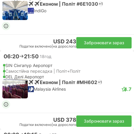
Економ | Політ #6E1030
+1
IndiGo
USD 243
Забронювати зараз
Податки включено
|
на дорослого
06:20
21:50
18год
SIN Сінгапур Аеропорт
Самостійна пересадка | Політ+Політ
DEL Делі Аеропорт
Економ | Політ #MH602
+1
4.7
Malaysia Airlines
USD 378
Забронювати зараз
Податки включено
|
на дорослого