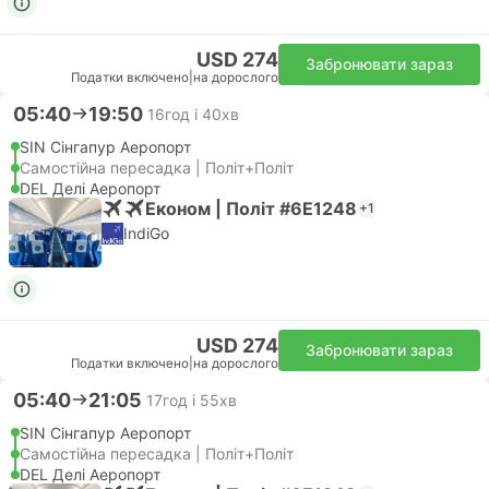
USD 274
Забронювати зараз
Податки включено
|
на дорослого
05:40
19:50
16год і 40хв
SIN Сінгапур Аеропорт
Самостійна пересадка | Політ+Політ
DEL Делі Аеропорт
Економ | Політ #6E1248
+1
IndiGo
USD 274
Забронювати зараз
Податки включено
|
на дорослого
05:40
21:05
17год і 55хв
SIN Сінгапур Аеропорт
Самостійна пересадка | Політ+Політ
DEL Делі Аеропорт