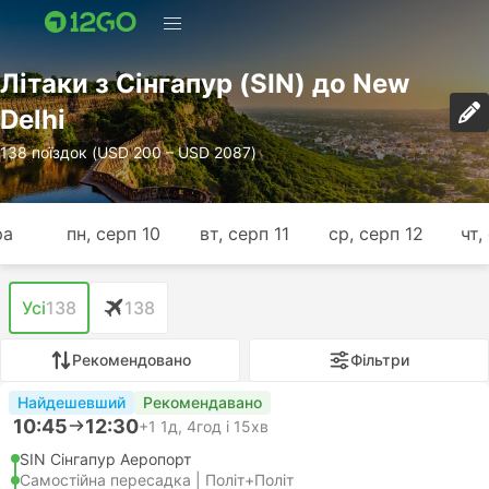
Лiтаки з Сінгапур (SIN) до New
Delhi
138 поїздок (USD 200 – USD 2087)
ра
пн, серп 10
вт, серп 11
ср, серп 12
чт,
Усі
138
138
Рекомендовано
Фільтри
Найдешевший
Рекомендавано
10:45
12:30
+1
1д, 4год і 15хв
SIN Сінгапур Аеропорт
Самостійна пересадка | Політ+Політ