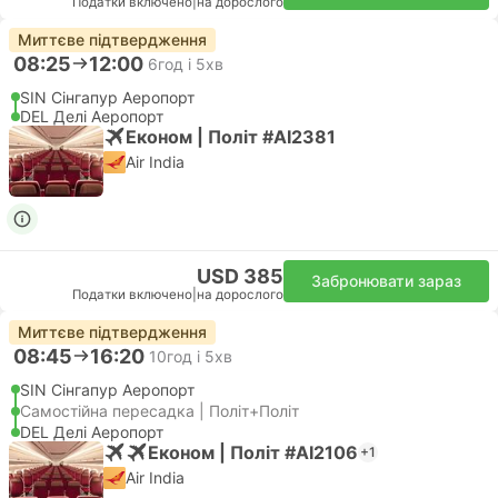
Податки включено
|
на дорослого
Миттєве підтвердження
08:25
12:00
6год і 5хв
SIN Сінгапур Аеропорт
DEL Делі Аеропорт
Економ | Політ #AI2381
Air India
USD 385
Забронювати зараз
Податки включено
|
на дорослого
Миттєве підтвердження
08:45
16:20
10год і 5хв
SIN Сінгапур Аеропорт
Самостійна пересадка | Політ+Політ
DEL Делі Аеропорт
Економ | Політ #AI2106
+1
Air India