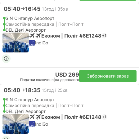
05:40
16:45
13год і 35хв
SIN Сінгапур Аеропорт
Самостійна пересадка | Політ+Політ
DEL Делі Аеропорт
Економ | Політ #6E1248
+1
IndiGo
USD 269
Забронювати зараз
Податки включено
|
на дорослого
05:40
18:35
15год і 25хв
SIN Сінгапур Аеропорт
Самостійна пересадка | Політ+Політ
DEL Делі Аеропорт
Економ | Політ #6E1248
+1
IndiGo