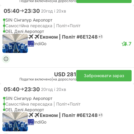
Податки включено
|
на дорослого
05:40
23:30
20год і 20хв
SIN Сінгапур Аеропорт
Самостійна пересадка | Політ+Політ
DEL Делі Аеропорт
Економ | Політ #6E1248
+1
4.7
IndiGo
USD 281
Забронювати зараз
Податки включено
|
на дорослого
05:40
23:30
20год і 20хв
SIN Сінгапур Аеропорт
Самостійна пересадка | Політ+Політ
DEL Делі Аеропорт
Економ | Політ #6E1248
+1
IndiGo