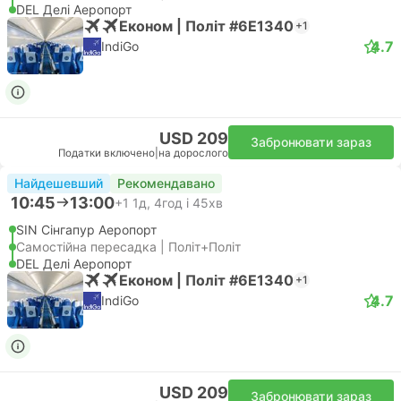
DEL Делі Аеропорт
Економ | Політ #6E1340
+1
4.7
IndiGo
USD 209
Забронювати зараз
Податки включено
|
на дорослого
Найдешевший
Рекомендавано
10:45
13:00
+1
1д, 4год і 45хв
SIN Сінгапур Аеропорт
Самостійна пересадка | Політ+Політ
DEL Делі Аеропорт
Економ | Політ #6E1340
+1
4.7
IndiGo
USD 209
Забронювати зараз