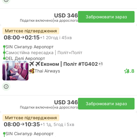
USD 346
Забронювати зараз
Податки включено
|
на дорослого
Миттєве підтвердження
08:00
02:15
+1
20год і 45хв
SIN Сінгапур Аеропорт
Самостійна пересадка | Політ+Політ
DEL Делі Аеропорт
Економ | Політ #TG402
+1
4.8
Thai Airways
USD 346
Забронювати зараз
Податки включено
|
на дорослого
Миттєве підтвердження
08:00
10:35
+1
1д, 5год і 5хв
SIN Сінгапур Аеропорт