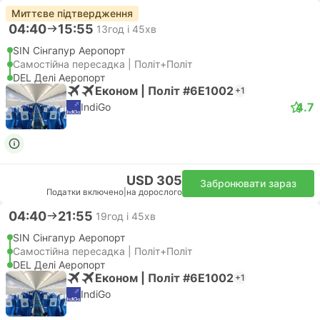
Миттєве підтвердження
04:40
15:55
13год і 45хв
SIN Сінгапур Аеропорт
Самостійна пересадка | Політ+Політ
DEL Делі Аеропорт
Економ | Політ #6E1002
+1
4.7
IndiGo
USD 305
Забронювати зараз
Податки включено
|
на дорослого
04:40
21:55
19год і 45хв
SIN Сінгапур Аеропорт
Самостійна пересадка | Політ+Політ
DEL Делі Аеропорт
Економ | Політ #6E1002
+1
IndiGo