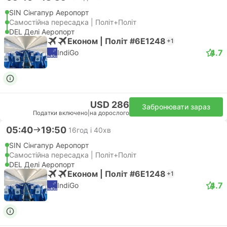
SIN Сінгапур Аеропорт
Самостійна пересадка | Політ+Політ
DEL Делі Аеропорт
Економ | Політ #6E1248
+1
4.7
IndiGo
USD 286
Забронювати зараз
Податки включено
|
на дорослого
05:40
19:50
16год і 40хв
SIN Сінгапур Аеропорт
Самостійна пересадка | Політ+Політ
DEL Делі Аеропорт
Економ | Політ #6E1248
+1
4.7
IndiGo