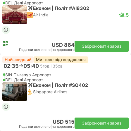
DEL Делі Аеропорт
Економ | Політ #AI8302
4.5
Air India
USD 864
Забронювати зараз
Податки включено
|
на дорослого
Найшвидший
Миттєве підтвердження
02:35
05:40
5год і 35хв
SIN Сінгапур Аеропорт
DEL Делі Аеропорт
Економ | Політ #SQ402
Singapore Airlines
USD 515
Забронювати зараз
Податки включено
|
на дорослого