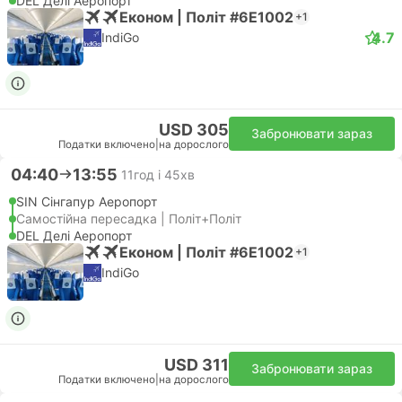
DEL Делі Аеропорт
Економ | Політ #6E1002
+1
4.7
IndiGo
USD 305
Забронювати зараз
Податки включено
|
на дорослого
04:40
13:55
11год і 45хв
SIN Сінгапур Аеропорт
Самостійна пересадка | Політ+Політ
DEL Делі Аеропорт
Економ | Політ #6E1002
+1
IndiGo
USD 311
Забронювати зараз
Податки включено
|
на дорослого