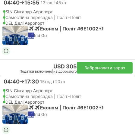
04:40
15:55
13год і 45хв
SIN Сінгапур Аеропорт
Самостійна пересадка | Політ+Політ
DEL Делі Аеропорт
Економ | Політ #6E1002
+1
IndiGo
USD 305
Забронювати зараз
Податки включено
|
на дорослого
04:40
17:30
15год і 20хв
SIN Сінгапур Аеропорт
Самостійна пересадка | Політ+Політ
DEL Делі Аеропорт
Економ | Політ #6E1002
+1
IndiGo