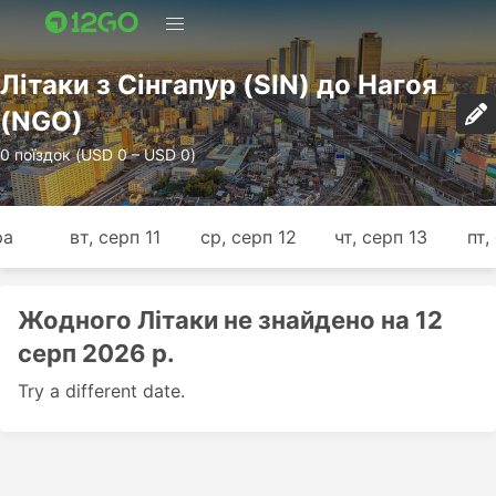
Лiтаки з Сінгапур (SIN) до Нагоя
(NGO)
0 поїздок (USD 0 – USD 0)
ра
вт, серп 11
ср, серп 12
чт, серп 13
пт,
Жодного Лiтаки не знайдено на 12
серп 2026 р.
Try a different date.