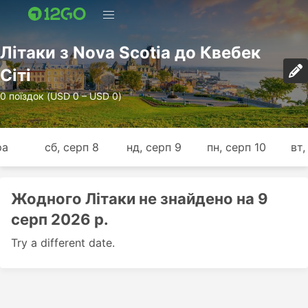
Лiтаки з Nova Scotia до Квебек
Сіті
0 поїздок (USD 0 – USD 0)
ра
сб, серп 8
нд, серп 9
пн, серп 10
вт,
Жодного Лiтаки не знайдено на 9
серп 2026 р.
Try a different date.