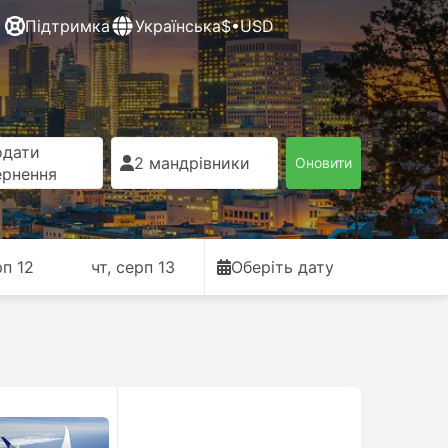
Підтримка
Українська
$•USD
одати
2 мандрівники
Оновити
ернення
рп 12
чт, серп 13
Оберіть дату