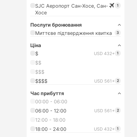
SJC Аеропорт Сан-Хосе, Сан-
1
Хосе
Послуги бронювання
Миттєве підтвердження квитка
3
Цiна
$
USD 432+
1
$$
$$$
$$$$
USD 561+
2
Час прибуття
00:00 - 06:00
06:00 - 12:00
USD 561+
2
12:00 - 18:00
18:00 - 24:00
USD 432+
1