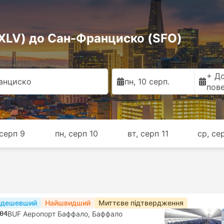
(XLV) до Сан-Франциско (SFO)
+ Д
анциско
пн, 10 серп.
пов
 серп 9
пн, серп 10
вт, серп 11
ср, се
йдешевший
Найшвидший
Миттєве підтвердження
04
BUF Аеропорт Баффало, Баффало