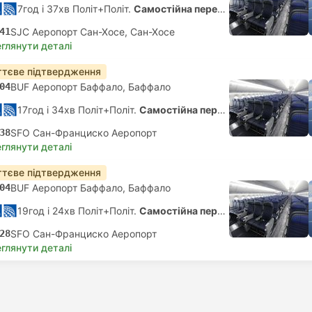
7год і 37хв Політ+Політ.
Самостійна пересадка
41
SJC Аеропорт Сан-Хосе, Сан-Хосе
глянути деталі
тєве підтвердження
04
BUF Аеропорт Баффало, Баффало
17год і 34хв Політ+Політ.
Самостійна пересадка
38
SFO Сан-Франциско Аеропорт
глянути деталі
тєве підтвердження
04
BUF Аеропорт Баффало, Баффало
19год і 24хв Політ+Політ.
Самостійна пересадка
28
SFO Сан-Франциско Аеропорт
глянути деталі