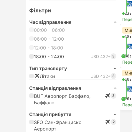
Фільтри
22:
Пере
Час відправлення
00:00 - 06:00
Мит
18:
06:00 - 12:00
12:00 - 18:00
18:00 - 24:00
08:
USD 432+
3
+1
Пере
Тип транспорту
Мит
Лiтаки
USD 432+
3
18:
Станція відправлення
BUF Аеропорт Баффало,
3
10:
+1
Баффало
Пере
Станція прибуття
SFO Сан-Франциско
2
Аеропорт