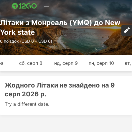
Лiтаки з Монреаль (YMQ) до New
York state
0 поїздок (USD 0 – USD 0)
ра
сб, серп 8
нд, серп 9
пн, серп 10
вт,
Жодного Лiтаки не знайдено на 9
серп 2026 р.
Try a different date.