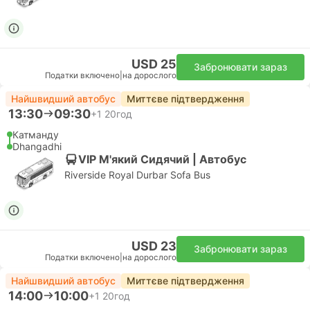
USD 25
Забронювати зараз
Податки включено
|
на дорослого
Найшвидший автобус
Миттєве підтвердження
13:30
09:30
+1
20год
Катманду
Dhangadhi
VIP М'який Сидячий | Автобус
Riverside Royal Durbar Sofa Bus
USD 23
Забронювати зараз
Податки включено
|
на дорослого
Найшвидший автобус
Миттєве підтвердження
14:00
10:00
+1
20год