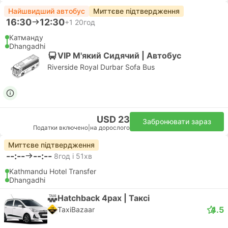
Найшвидший автобус
Миттєве підтвердження
16:30
12:30
+1
20год
Катманду
Dhangadhi
VIP М'який Сидячий | Автобус
Riverside Royal Durbar Sofa Bus
USD 23
Забронювати зараз
Податки включено
|
на дорослого
Миттєве підтвердження
--:--
--:--
8год і 51хв
Kathmandu Hotel Transfer
Dhangadhi
Hatchback 4pax | Таксі
4.5
TaxiBazaar