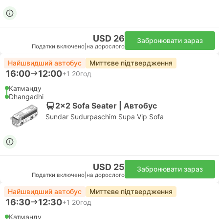
USD 26
Забронювати зараз
Податки включено
|
на дорослого
Найшвидший автобус
Миттєве підтвердження
16:00
12:00
+1
20год
Катманду
Dhangadhi
2x2 Sofa Seater | Автобус
Sundar Sudurpaschim Supa Vip Sofa
USD 25
Забронювати зараз
Податки включено
|
на дорослого
Найшвидший автобус
Миттєве підтвердження
16:30
12:30
+1
20год
Катманду