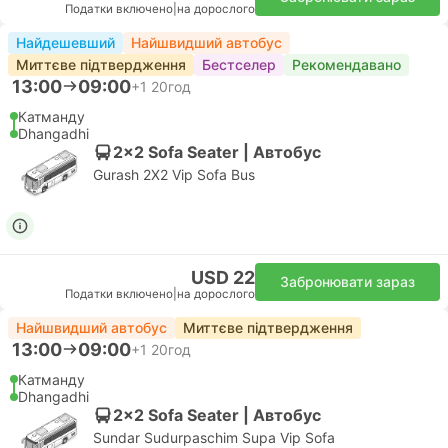
Податки включено
|
на дорослого
Найдешевший
Найшвидший автобус
Миттєве підтвердження
Бестселер
Рекомендавано
13:00
09:00
+1
20год
Катманду
Dhangadhi
2x2 Sofa Seater | Автобус
Gurash 2X2 Vip Sofa Bus
USD 22
Забронювати зараз
Податки включено
|
на дорослого
Найшвидший автобус
Миттєве підтвердження
13:00
09:00
+1
20год
Катманду
Dhangadhi
2x2 Sofa Seater | Автобус
Sundar Sudurpaschim Supa Vip Sofa