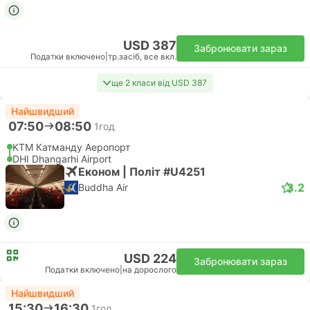
USD 387
Забронювати зараз
Податки включено
|
тр.засіб, все вкл.
ще 2 класи від USD 387
Найшвидший
07:50
08:50
1год
KTM Катманду Аеропорт
DHI Dhangarhi Airport
Економ | Політ #U4251
3.2
Buddha Air
USD 224
Забронювати зараз
Податки включено
|
на дорослого
Найшвидший
15:30
16:30
1год