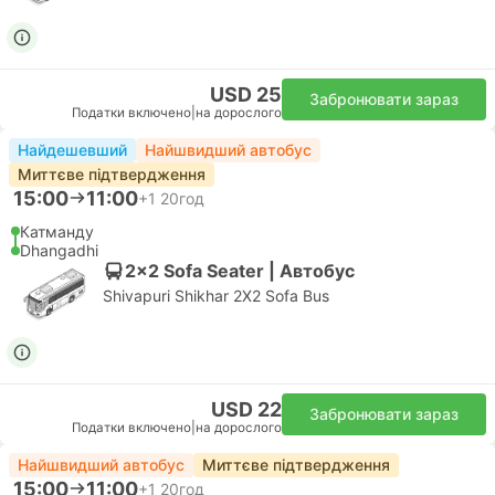
USD 25
Забронювати зараз
Податки включено
|
на дорослого
Найдешевший
Найшвидший автобус
Миттєве підтвердження
15:00
11:00
+1
20год
Катманду
Dhangadhi
2x2 Sofa Seater | Автобус
Shivapuri Shikhar 2X2 Sofa Bus
USD 22
Забронювати зараз
Податки включено
|
на дорослого
Найшвидший автобус
Миттєве підтвердження
15:00
11:00
+1
20год