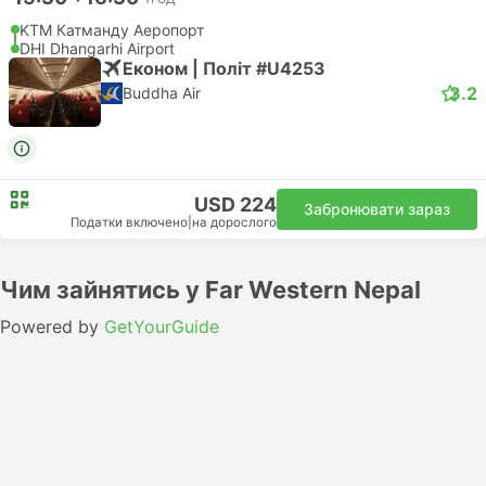
KTM Катманду Аеропорт
DHI Dhangarhi Airport
Економ | Політ #U4253
3.2
Buddha Air
USD 224
Забронювати зараз
Податки включено
|
на дорослого
Чим зайнятись у Far Western Nepal
Powered by
GetYourGuide