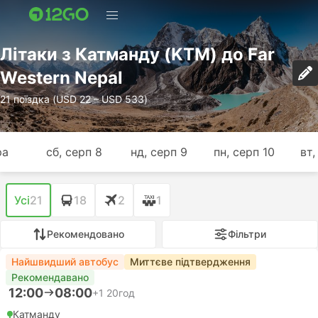
Лiтаки з Катманду (KTM) до Far
Western Nepal
21 поїздка (USD 22 – USD 533)
ра
сб, серп 8
нд, серп 9
пн, серп 10
вт,
Усі
21
18
2
1
Рекомендовано
Фільтри
Найшвидший автобус
Миттєве підтвердження
Рекомендавано
12:00
08:00
+1
20год
Катманду