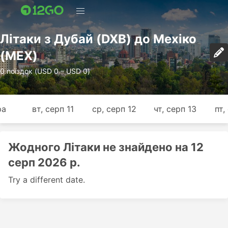
Лiтаки з Дубай (DXB) до Мехіко
(MEX)
0 поїздок (USD 0 – USD 0)
ра
вт, серп 11
ср, серп 12
чт, серп 13
пт,
Жодного Лiтаки не знайдено на 12
серп 2026 р.
Try a different date.