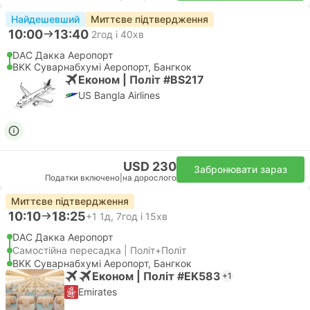
Найдешевший
Миттєве підтвердження
10:00
13:40
2год і 40хв
DAC Дакка Аеропорт
BKK Суварнабхумі Аеропорт, Бангкок
Економ | Політ #BS217
US Bangla Airlines
USD 230
Забронювати зараз
Податки включено
|
на дорослого
Миттєве підтвердження
10:10
18:25
+1
1д, 7год і 15хв
DAC Дакка Аеропорт
Самостійна пересадка | Політ+Політ
BKK Суварнабхумі Аеропорт, Бангкок
Економ | Політ #EK583
+1
Emirates