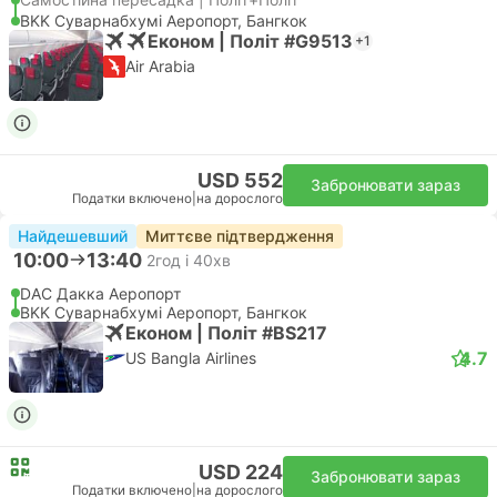
BKK Суварнабхумі Аеропорт, Бангкок
Економ | Політ #G9513
+1
Air Arabia
USD 552
Забронювати зараз
Податки включено
|
на дорослого
Найдешевший
Миттєве підтвердження
10:00
13:40
2год і 40хв
DAC Дакка Аеропорт
BKK Суварнабхумі Аеропорт, Бангкок
Економ | Політ #BS217
4.7
US Bangla Airlines
USD 224
Забронювати зараз
Податки включено
|
на дорослого