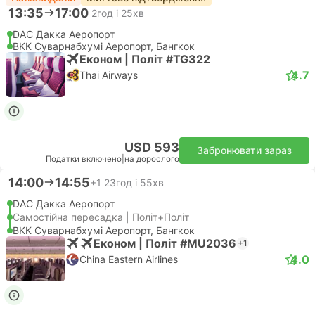
13:35
17:00
2год і 25хв
DAC Дакка Аеропорт
BKK Суварнабхумі Аеропорт, Бангкок
Економ | Політ #TG322
4.7
Thai Airways
USD 593
Забронювати зараз
Податки включено
|
на дорослого
14:00
14:55
+1
23год і 55хв
DAC Дакка Аеропорт
Самостійна пересадка | Політ+Політ
BKK Суварнабхумі Аеропорт, Бангкок
Економ | Політ #MU2036
+1
4.0
China Eastern Airlines