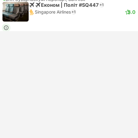
Економ | Політ #SQ447
+1
5.0
Singapore Airlines
+1
USD 2325
Забронювати зараз
Податки включено
|
на дорослого
Чим зайнятись у Bangkok
Powered by
GetYourGuide
Як дістатися з Дакка до Суварнабхумі
Аеропорт літаком
Переліт з Дакка в Суварнабхумі Аеропорт – це
найшвидший спосіб подолати відстань між цими двома
пунктами призначення. Кількість відправлень в день
може варіюватися. Наступні авіакомпанії допоможуть