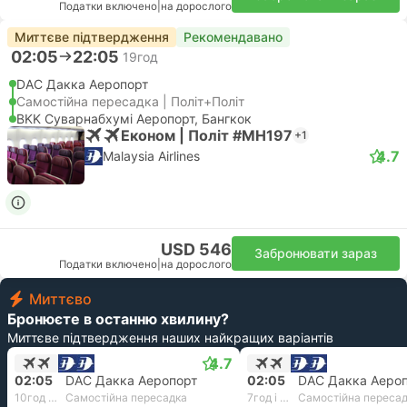
Податки включено
|
на дорослого
Миттєве підтвердження
Рекомендавано
02:05
22:05
19год
DAC Дакка Аеропорт
Самостійна пересадка | Політ+Політ
BKK Суварнабхумі Аеропорт, Бангкок
Економ | Політ #MH197
+1
4.7
Malaysia Airlines
USD 546
Забронювати зараз
Податки включено
|
на дорослого
Миттєво
Бронюєте в останню хвилину?
Миттєве підтвердження наших найкращих варіантів
4.7
02:05
DAC Дакка Аеропорт
02:05
DAC Дакка Аеро
10год і 20хв
Самостійна пересадка
7год і 10хв
Самостійна переса