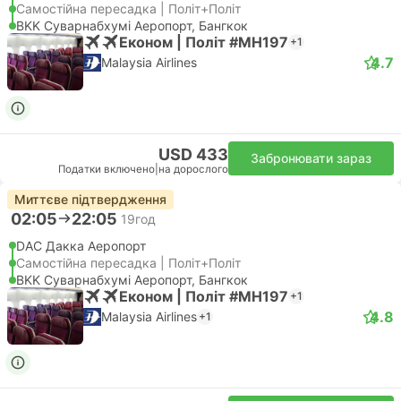
Самостійна пересадка | Політ+Політ
BKK Суварнабхумі Аеропорт, Бангкок
Економ | Політ #MH197
+1
4.7
Malaysia Airlines
USD 433
Забронювати зараз
Податки включено
|
на дорослого
Миттєве підтвердження
02:05
22:05
19год
DAC Дакка Аеропорт
Самостійна пересадка | Політ+Політ
BKK Суварнабхумі Аеропорт, Бангкок
Економ | Політ #MH197
+1
4.8
Malaysia Airlines
+1