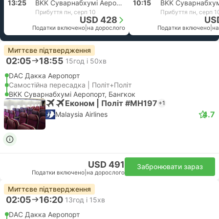
13:25
BKK Суварнабхумі Аеропорт, Бангкок
10:15
Прибуття пн, серп 10
Прибуття пн, серп 1
USD 428
US
Податки включено
|
на дорослого
Податки включено
|
на
Миттєве підтвердження
02:05
18:55
15год і 50хв
DAC Дакка Аеропорт
Самостійна пересадка | Політ+Політ
BKK Суварнабхумі Аеропорт, Бангкок
Економ | Політ #MH197
+1
4.7
Malaysia Airlines
USD 491
Забронювати зараз
Податки включено
|
на дорослого
Миттєве підтвердження
02:05
16:20
13год і 15хв
DAC Дакка Аеропорт