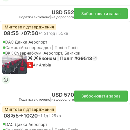
USD 552
Забронювати зараз
Податки включено
|
на дорослого
Миттєве підтвердження
08:55
07:50
+1
21год і 55хв
DAC Дакка Аеропорт
Самостійна пересадка | Політ+Політ
BKK Суварнабхумі Аеропорт, Бангкок
Економ | Політ #G9513
+1
Air Arabia
USD 570
Забронювати зараз
Податки включено
|
на дорослого
Миттєве підтвердження
08:55
10:20
+1
1д і 25хв
DAC Дакка Аеропорт
Самостійна пересадка | Політ+Політ