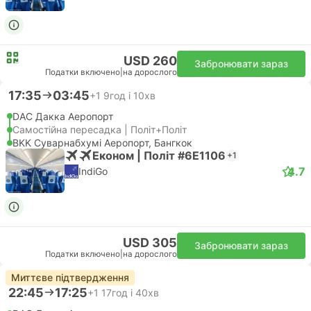
USD 260
Забронювати зараз
Податки включено
|
на дорослого
17:35
03:45
+1
9год і 10хв
DAC Дакка Аеропорт
Самостійна пересадка | Політ+Політ
BKK Суварнабхумі Аеропорт, Бангкок
Економ | Політ #6E1106
+1
4.7
IndiGo
USD 305
Забронювати зараз
Податки включено
|
на дорослого
Миттєве підтвердження
22:45
17:25
+1
17год і 40хв