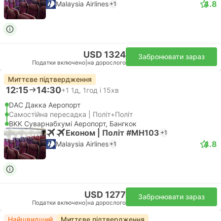
4.8
Malaysia Airlines
+1
USD 1324
Забронювати зараз
Податки включено
|
на дорослого
Миттєве підтвердження
12:15
14:30
+1
1д, 1год і 15хв
DAC Дакка Аеропорт
Самостійна пересадка | Політ+Політ
BKK Суварнабхумі Аеропорт, Бангкок
Економ | Політ #MH103
+1
4.8
Malaysia Airlines
+1
USD 1277
Забронювати зараз
Податки включено
|
на дорослого
Найшвидший
Миттєве підтвердження