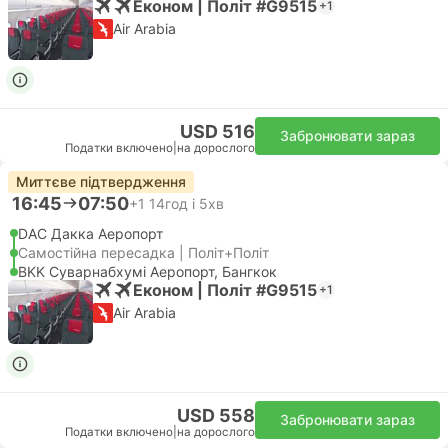
Економ | Політ #G9515
+1
Air Arabia
USD 516
Забронювати зараз
Податки включено
|
на дорослого
Миттєве підтвердження
16:45
07:50
+1
14год і 5хв
DAC Дакка Аеропорт
Самостійна пересадка | Політ+Політ
BKK Суварнабхумі Аеропорт, Бангкок
Економ | Політ #G9515
+1
Air Arabia
USD 558
Забронювати зараз
Податки включено
|
на дорослого