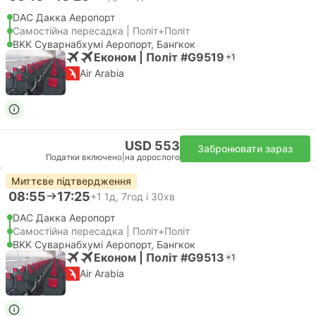
DAC Дакка Аеропорт
Самостійна пересадка | Політ+Політ
BKK Суварнабхумі Аеропорт, Бангкок
Економ | Політ #G9519
+1
Air Arabia
USD 553
Забронювати зараз
Податки включено
|
на дорослого
Миттєве підтвердження
08:55
17:25
+1
1д, 7год і 30хв
DAC Дакка Аеропорт
Самостійна пересадка | Політ+Політ
BKK Суварнабхумі Аеропорт, Бангкок
Економ | Політ #G9513
+1
Air Arabia