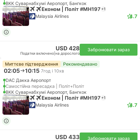
BKK Суварнабхумі Аеропорт, Бангкок
Економ | Політ #MH197
+1
4.7
Malaysia Airlines
USD 428
Забронювати зараз
Податки включено
|
на дорослого
Миттєве підтвердження
Рекомендавано
02:05
10:15
7год і 10хв
DAC Дакка Аеропорт
Самостійна пересадка | Політ+Політ
BKK Суварнабхумі Аеропорт, Бангкок
Економ | Політ #MH197
+1
4.7
Malaysia Airlines
USD 433
Забронювати зараз