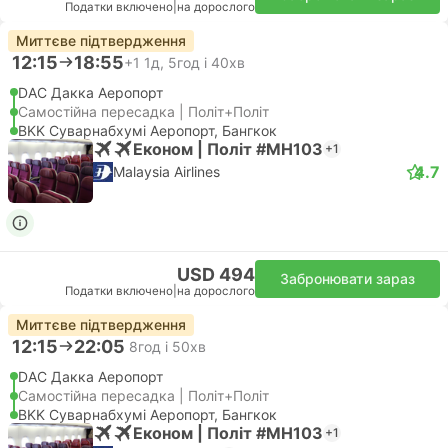
Податки включено
|
на дорослого
Миттєве підтвердження
12:15
18:55
+1
1д, 5год і 40хв
DAC Дакка Аеропорт
Самостійна пересадка | Політ+Політ
BKK Суварнабхумі Аеропорт, Бангкок
Економ | Політ #MH103
+1
4.7
Malaysia Airlines
USD 494
Забронювати зараз
Податки включено
|
на дорослого
Миттєве підтвердження
12:15
22:05
8год і 50хв
DAC Дакка Аеропорт
Самостійна пересадка | Політ+Політ
BKK Суварнабхумі Аеропорт, Бангкок
Економ | Політ #MH103
+1