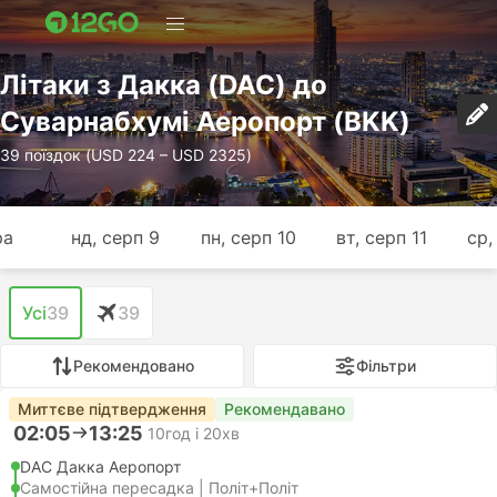
Лiтаки з Дакка (DAC) до
Суварнабхумі Аеропорт (BKK)
39 поїздок (USD 224 – USD 2325)
ра
нд, серп 9
пн, серп 10
вт, серп 11
ср,
Усі
39
39
Рекомендовано
Фільтри
Миттєве підтвердження
Рекомендавано
02:05
13:25
10год і 20хв
DAC Дакка Аеропорт
Самостійна пересадка | Політ+Політ