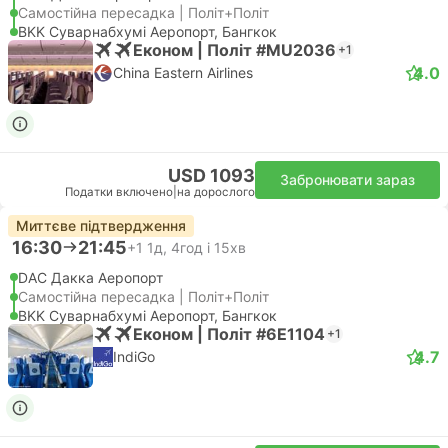
Самостійна пересадка | Політ+Політ
BKK Суварнабхумі Аеропорт, Бангкок
Економ | Політ #MU2036
+1
4.0
China Eastern Airlines
USD 1093
Забронювати зараз
Податки включено
|
на дорослого
Миттєве підтвердження
16:30
21:45
+1
1д, 4год і 15хв
DAC Дакка Аеропорт
Самостійна пересадка | Політ+Політ
BKK Суварнабхумі Аеропорт, Бангкок
Економ | Політ #6E1104
+1
4.7
IndiGo