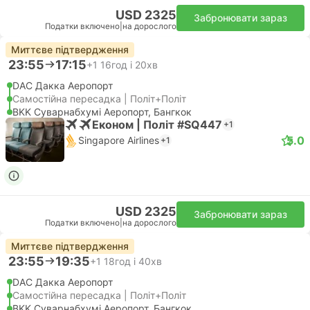
USD 2325
Забронювати зараз
Податки включено
|
на дорослого
Миттєве підтвердження
23:55
17:15
+1
16год і 20хв
DAC Дакка Аеропорт
Самостійна пересадка | Політ+Політ
BKK Суварнабхумі Аеропорт, Бангкок
Економ | Політ #SQ447
+1
5.0
Singapore Airlines
+1
USD 2325
Забронювати зараз
Податки включено
|
на дорослого
Миттєве підтвердження
23:55
19:35
+1
18год і 40хв
DAC Дакка Аеропорт
Самостійна пересадка | Політ+Політ
BKK Суварнабхумі Аеропорт, Бангкок