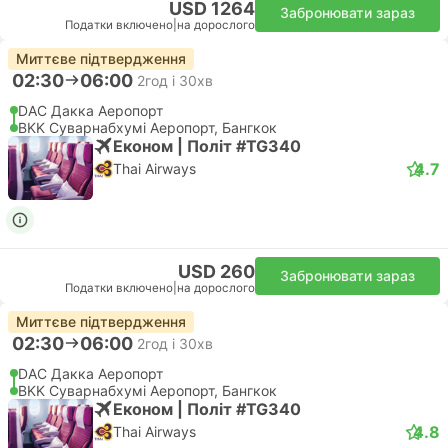
USD 1264
Забронювати зараз
Податки включено
|
на дорослого
Миттєве підтвердження
02:30
06:00
2год і 30хв
DAC Дакка Аеропорт
BKK Суварнабхумі Аеропорт, Бангкок
Економ | Політ #TG340
4.7
Thai Airways
USD 260
Забронювати зараз
Податки включено
|
на дорослого
Миттєве підтвердження
02:30
06:00
2год і 30хв
DAC Дакка Аеропорт
BKK Суварнабхумі Аеропорт, Бангкок
Економ | Політ #TG340
4.8
Thai Airways