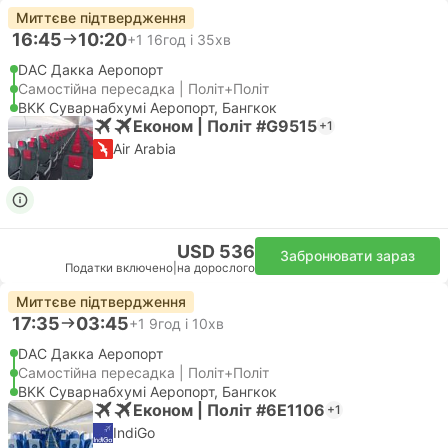
Миттєве підтвердження
16:45
10:20
+1
16год і 35хв
DAC Дакка Аеропорт
Самостійна пересадка | Політ+Політ
BKK Суварнабхумі Аеропорт, Бангкок
Економ | Політ #G9515
+1
Air Arabia
USD 536
Забронювати зараз
Податки включено
|
на дорослого
Миттєве підтвердження
17:35
03:45
+1
9год і 10хв
DAC Дакка Аеропорт
Самостійна пересадка | Політ+Політ
BKK Суварнабхумі Аеропорт, Бангкок
Економ | Політ #6E1106
+1
IndiGo