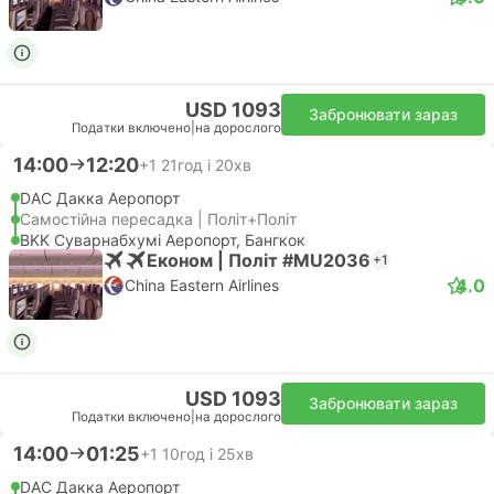
USD 1093
Забронювати зараз
Податки включено
|
на дорослого
14:00
12:20
+1
21год і 20хв
DAC Дакка Аеропорт
Самостійна пересадка | Політ+Політ
BKK Суварнабхумі Аеропорт, Бангкок
Економ | Політ #MU2036
+1
4.0
China Eastern Airlines
USD 1093
Забронювати зараз
Податки включено
|
на дорослого
14:00
01:25
+1
10год і 25хв
DAC Дакка Аеропорт