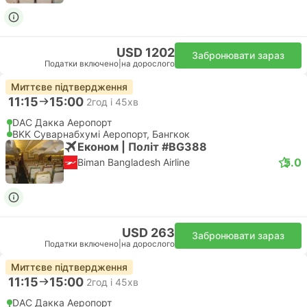
USD 1202
Забронювати зараз
Податки включено
|
на дорослого
Миттєве підтвердження
11:15
15:00
2год і 45хв
DAC Дакка Аеропорт
BKK Суварнабхумі Аеропорт, Бангкок
Економ | Політ #BG388
5.0
Biman Bangladesh Airline
USD 263
Забронювати зараз
Податки включено
|
на дорослого
Миттєве підтвердження
11:15
15:00
2год і 45хв
DAC Дакка Аеропорт