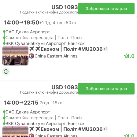
USD 1093
Забронювати зараз
Податки включено
|
на дорослого
14:00
19:50
+1
1д, 4год і 50хв
DAC Дакка Аеропорт
Самостійна пересадка | Політ+Політ
BKK Суварнабхумі Аеропорт, Бангкок
Економ | Політ #MU2036
+1
4.0
China Eastern Airlines
USD 1093
Забронювати зараз
Податки включено
|
на дорослого
14:00
22:15
7год і 15хв
DAC Дакка Аеропорт
Самостійна пересадка | Політ+Політ
BKK Суварнабхумі Аеропорт, Бангкок
Економ | Політ #MU2036
+1
4.0
China Eastern Airlines