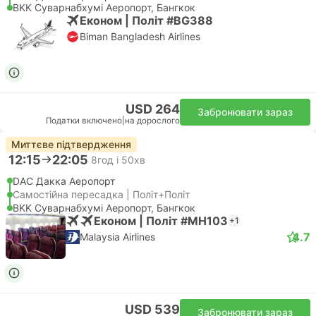
BKK Суварнабхумі Аеропорт, Бангкок
Економ | Політ #BG388
Biman Bangladesh Airlines
USD 264
Забронювати зараз
Податки включено
|
на дорослого
Миттєве підтвердження
12:15
22:05
8год і 50хв
DAC Дакка Аеропорт
Самостійна пересадка | Політ+Політ
BKK Суварнабхумі Аеропорт, Бангкок
Економ | Політ #MH103
+1
4.7
Malaysia Airlines
USD 539
Забронювати зараз