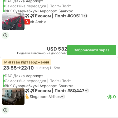
DAC Дакка Аеропорт
Самостійна пересадка | Політ+Політ
BKK Суварнабхумі Аеропорт, Бангкок
Економ | Політ #G9511
+1
Air Arabia
USD 532
Забронювати зараз
Податки включено
|
на дорослого
Миттєве підтвердження
23:55
22:10
+1
21год і 15хв
DAC Дакка Аеропорт
Самостійна пересадка | Політ+Політ
BKK Суварнабхумі Аеропорт, Бангкок
Економ | Політ #SQ447
+1
5.0
Singapore Airlines
+1