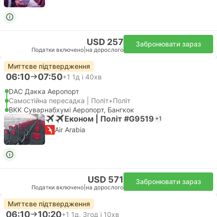
USD 257
Забронювати зараз
Податки включено
|
на дорослого
Миттєве підтвердження
06:10
07:50
+1
1д і 40хв
DAC Дакка Аеропорт
Самостійна пересадка | Політ+Політ
BKK Суварнабхумі Аеропорт, Бангкок
Економ | Політ #G9519
+1
Air Arabia
USD 571
Забронювати зараз
Податки включено
|
на дорослого
Миттєве підтвердження
06:10
10:20
+1
1д, 3год і 10хв