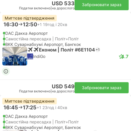
USD 533
Забронювати зараз
Податки включено
|
на дорослого
Миттєве підтвердження
16:30
12:50
+1
19год і 20хв
DAC Дакка Аеропорт
Самостійна пересадка | Політ+Політ
BKK Суварнабхумі Аеропорт, Бангкок
Економ | Політ #6E1104
+1
4.7
IndiGo
USD 549
Забронювати зараз
Податки включено
|
на дорослого
Миттєве підтвердження
16:45
17:25
+1
23год і 40хв
DAC Дакка Аеропорт
Самостійна пересадка | Політ+Політ
BKK Суварнабхумі Аеропорт, Бангкок