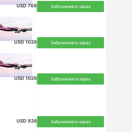
USD 766
Забронювати зараз
Податки включено
|
на дорослого
USD 1026
Забронювати зараз
Податки включено
|
на дорослого
USD 1026
Забронювати зараз
Податки включено
|
на дорослого
USD 926
Забронювати зараз
Податки включено
|
на дорослого