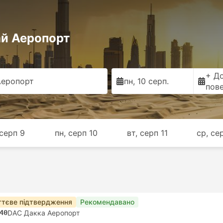
ай Аеропорт
+ Д
Аеропорт
пн, 10 серп.
пов
 серп 9
пн, серп 10
вт, серп 11
ср, се
тєве підтвердження
Рекомендавано
40
DAC Дакка Аеропорт