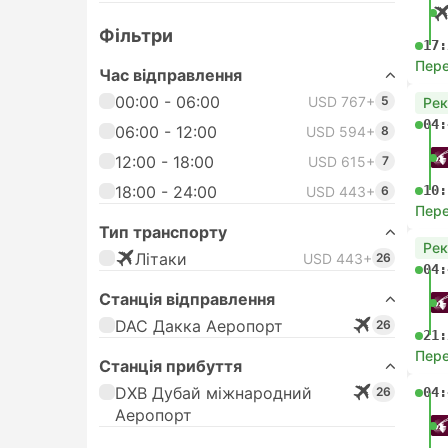
Фільтри
17:
Пере
Час відправлення
00:00 - 06:00
USD 767+
5
Ре
04:
06:00 - 12:00
USD 594+
8
12:00 - 18:00
USD 615+
7
18:00 - 24:00
10:
USD 443+
6
Пере
Тип транспорту
Ре
Лiтаки
USD 443+
26
04:
Станція відправлення
DAC Дакка Аеропорт
26
21:
Пере
Станція прибуття
DXB Дубай міжнародний
26
04:
Аеропорт