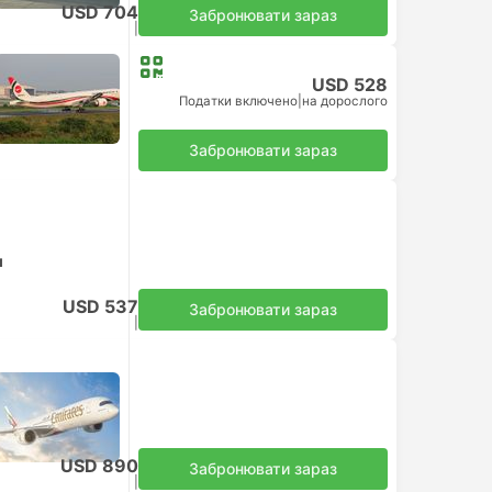
USD 704
Забронювати зараз
Податки включено
|
на дорослого
USD 528
Податки включено
|
на дорослого
Забронювати зараз
м
USD 537
Забронювати зараз
Податки включено
|
на дорослого
USD 890
Забронювати зараз
Податки включено
|
на дорослого