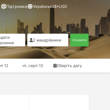
Підтримка
Українська
$•USD
одати
2 мандрівники
Оновити
ернення
рп 12
чт, серп 13
Оберіть дату