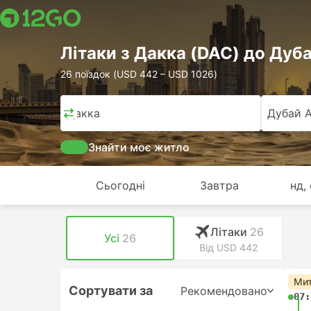
Лiтаки з Дакка (DAC) до Дуб
26 поїздок (USD 442 – USD 1026)
Дакка
Дубай 
Знайти моє житло
Сьогодні
Завтра
нд,
Лiтаки
26
Усі
26
Від USD 442
Мит
Сортувати за
Рекомендовано
07: