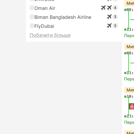
Мит
Oman Air
4
08:
Biman Bangladesh Airline
3
FlyDubai
3
11:
Побачити більше
Пере
Мит
08:
11:
Пере
Мит
10:
13:
Пере
Мит