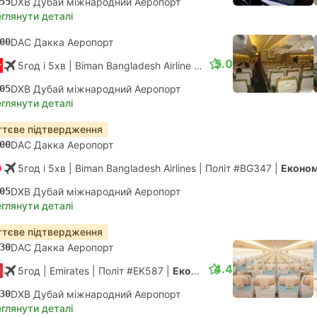
55
DXB Дубай міжнародний Аеропорт
глянути деталі
00
DAC Дакка Аеропорт
5.0
5год і 5хв
| Biman Bangladesh Airline
|
Політ #BG347
|
Економ
05
DXB Дубай міжнародний Аеропорт
глянути деталі
тєве підтвердження
00
DAC Дакка Аеропорт
5год і 5хв
| Biman Bangladesh Airlines
|
Політ #BG347
|
Еконо
05
DXB Дубай міжнародний Аеропорт
глянути деталі
тєве підтвердження
30
DAC Дакка Аеропорт
4.4
5год
| Emirates
|
Політ #EK587
|
Економ
30
DXB Дубай міжнародний Аеропорт
глянути деталі