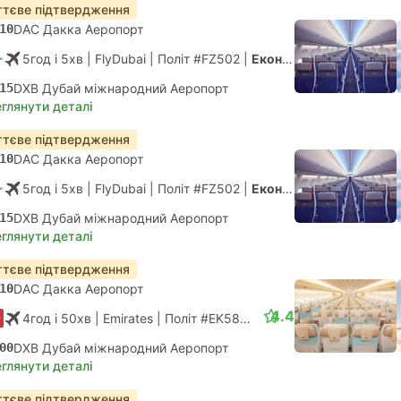
тєве підтвердження
10
DAC Дакка Аеропорт
5год і 5хв
| FlyDubai
|
Політ #FZ502
|
Економ
15
DXB Дубай міжнародний Аеропорт
глянути деталі
тєве підтвердження
10
DAC Дакка Аеропорт
5год і 5хв
| FlyDubai
|
Політ #FZ502
|
Економ
15
DXB Дубай міжнародний Аеропорт
глянути деталі
тєве підтвердження
10
DAC Дакка Аеропорт
4.4
4год і 50хв
| Emirates
|
Політ #EK583
|
Економ
00
DXB Дубай міжнародний Аеропорт
глянути деталі
тєве підтвердження