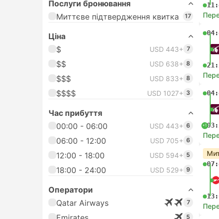
Послуги бронювання
11:
Пере
Миттєве підтвердження квитка
17
04:
Цiна
$
USD 443+
7
$$
USD 638+
8
21:
Пере
$$$
USD 833+
8
$$$$
USD 1027+
3
04:
Час прибуття
00:00 - 06:00
03:
USD 443+
6
+1
Пере
06:00 - 12:00
USD 705+
6
Мит
12:00 - 18:00
USD 594+
5
07:
18:00 - 24:00
USD 529+
9
Оператори
13:
Qatar Airways
7
Пере
Emirates
5