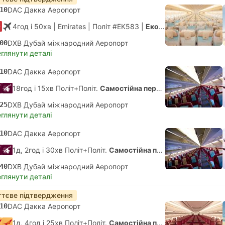
10
DAC Дакка Аеропорт
4год і 50хв
| Emirates
|
Політ #EK583
|
Економ
00
DXB Дубай міжнародний Аеропорт
глянути деталі
10
DAC Дакка Аеропорт
18год і 15хв Політ+Політ.
Самостійна пересадка
25
DXB Дубай міжнародний Аеропорт
глянути деталі
10
DAC Дакка Аеропорт
1д, 2год і 30хв Політ+Політ.
Самостійна пересадка
40
DXB Дубай міжнародний Аеропорт
глянути деталі
тєве підтвердження
10
DAC Дакка Аеропорт
1д, 4год і 25хв Політ+Політ.
Самостійна пересадка