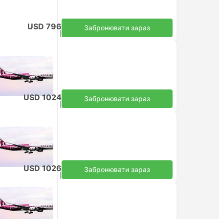
USD 796
Забронювати зараз
Податки включено
|
на дорослого
USD 1024
Забронювати зараз
Податки включено
|
на дорослого
USD 1026
Забронювати зараз
Податки включено
|
на дорослого