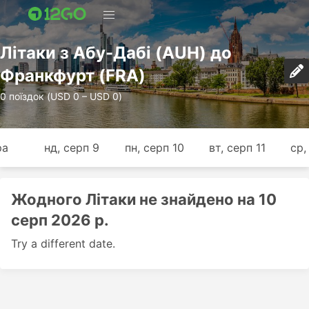
Лiтаки з Абу-Дабі (AUH) до
Франкфурт (FRA)
0 поїздок (USD 0 – USD 0)
ра
нд, серп 9
пн, серп 10
вт, серп 11
ср,
Жодного Лiтаки не знайдено на 10
серп 2026 р.
Try a different date.