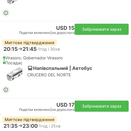
USD 15
Забронювати зараз
Податки включено
|
на дорослого
Миттєве підтвердження
20:15
21:45
1год і 30хв
Virasoro, Gobernador Virasoro
Посадас
Напівспальний | Автобус
CRUCERO DEL NORTE
USD 17
Забронювати зараз
Податки включено
|
на дорослого
Миттєве підтвердження
21:35
23:00
1год і 25хв