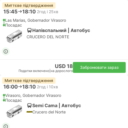
Миттєве підтвердження
15:45
18:10
2год і 25хв
Las Marias, Gobernador Virasoro
Посадас
Напівспальний | Автобус
CRUCERO DEL NORTE
USD 18
Забронювати зараз
Податки включено
|
на дорослого
Миттєве підтвердження
16:00
18:10
2год і 10хв
Virasoro, Gobernador Virasoro
Посадас
Semi Cama | Автобус
Crucero del Norte