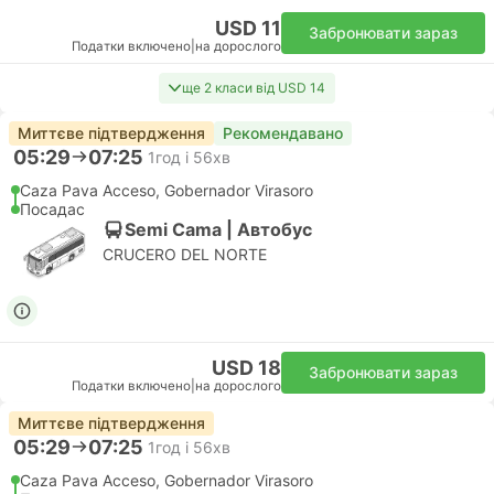
USD 11
Забронювати зараз
Податки включено
|
на дорослого
ще 2 класи від USD 14
Миттєве підтвердження
Рекомендавано
05:29
07:25
1год і 56хв
Caza Pava Acceso, Gobernador Virasoro
Посадас
Semi Cama | Автобус
CRUCERO DEL NORTE
USD 18
Забронювати зараз
Податки включено
|
на дорослого
Миттєве підтвердження
05:29
07:25
1год і 56хв
Caza Pava Acceso, Gobernador Virasoro