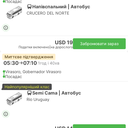
Посадас
Напівспальний | Автобус
CRUCERO DEL NORTE
USD 19
Забронювати зараз
Податки включено
|
на дорослого
Миттєве підтвердження
05:30
07:10
1год і 40хв
Virasoro, Gobernador Virasoro
Посадас
Найпопулярніший клас
Semi Cama | Автобус
Rio Uruguay