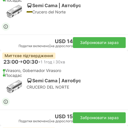
Посадас
Semi Cama | Автобус
Crucero del Norte
USD 14
Забронювати зараз
Податки включено
|
на дорослого
Миттєве підтвердження
23:00
00:30
+1
1год і 30хв
Virasoro, Gobernador Virasoro
Посадас
Semi Cama | Автобус
CRUCERO DEL NORTE
USD 15
Забронювати зараз
Податки включено
|
на дорослого