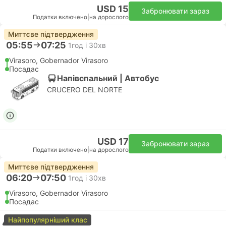
USD 15
Забронювати зараз
Податки включено
|
на дорослого
Миттєве підтвердження
05:55
07:25
1год і 30хв
Virasoro, Gobernador Virasoro
Посадас
Напівспальний | Автобус
CRUCERO DEL NORTE
USD 17
Забронювати зараз
Податки включено
|
на дорослого
Миттєве підтвердження
06:20
07:50
1год і 30хв
Virasoro, Gobernador Virasoro
Посадас
Найпопулярніший клас