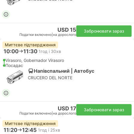
USD 15
Забронювати зараз
Податки включено
|
на дорослого
Миттєве підтвердження
10:00
11:30
1год і 30хв
Virasoro, Gobernador Virasoro
Посадас
Напівспальний | Автобус
CRUCERO DEL NORTE
USD 17
Забронювати зараз
Податки включено
|
на дорослого
Миттєве підтвердження
11:20
12:45
1год і 25хв