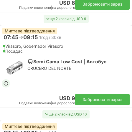
USD 8
Забронювати зараз
Податки включено
|
на дорослого
ще 2 класи від USD 9
Миттєве підтвердження
07:45
09:15
1год і 30хв
Virasoro, Gobernador Virasoro
Посадас
Semi Cama Low Cost | Автобус
CRUCERO DEL NORTE
USD 9
Забронювати зараз
Податки включено
|
на дорослого
ще 2 класи від USD 10
Миттєве підтвердження