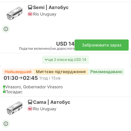
Semi | Автобус
Rio Uruguay
USD 14
Забронювати зараз
Податки включено
|
на дорослого
ще 2 класи від USD 14
Найшвидший
Миттєве підтвердження
Рекомендавано
01:30
02:45
1год і 15хв
Virasoro, Gobernador Virasoro
Посадас
Cama | Автобус
Rio Uruguay