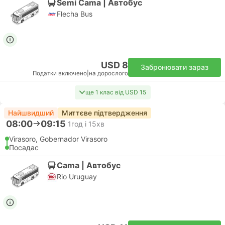
Semi Cama | Автобус
Flecha Bus
USD 8
Забронювати зараз
Податки включено
|
на дорослого
ще 1 клас від USD 15
Найшвидший
Миттєве підтвердження
08:00
09:15
1год і 15хв
Virasoro, Gobernador Virasoro
Посадас
Cama | Автобус
Rio Uruguay