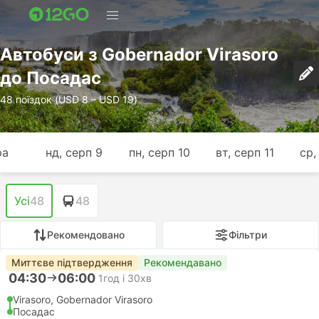
Автобуси з Gobernador Virasoro
до Посадас
48 поїздок (USD 8 – USD 19)
ра
нд, серп 9
пн, серп 10
вт, серп 11
ср,
Усі
48
48
Рекомендовано
Фільтри
Миттєве підтвердження
Рекомендавано
04:30
06:00
1год і 30хв
Virasoro, Gobernador Virasoro
Посадас