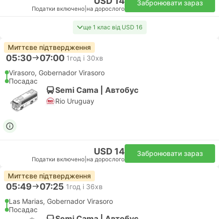
USD 14
Забронювати зараз
Податки включено
|
на дорослого
ще 1 клас від USD 16
Миттєве підтвердження
05:30
07:00
1год і 30хв
Virasoro, Gobernador Virasoro
Посадас
Semi Cama | Автобус
Rio Uruguay
USD 14
Забронювати зараз
Податки включено
|
на дорослого
Миттєве підтвердження
05:49
07:25
1год і 36хв
Las Marias, Gobernador Virasoro
Посадас
Semi Cama | Автобус