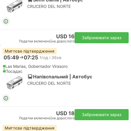
CRUCERO DEL NORTE
USD 16
Забронювати зараз
Податки включено
|
на дорослого
Миттєве підтвердження
05:49
07:25
1год і 36хв
Las Marias, Gobernador Virasoro
Посадас
Напівспальний | Автобус
CRUCERO DEL NORTE
USD 18
Забронювати зараз
Податки включено
|
на дорослого
Миттєве підтвердження