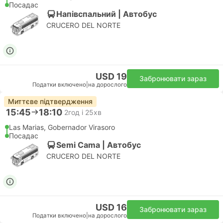
Посадас
Напівспальний | Автобус
CRUCERO DEL NORTE
USD 19
Забронювати зараз
Податки включено
|
на дорослого
Миттєве підтвердження
15:45
18:10
2год і 25хв
Las Marias, Gobernador Virasoro
Посадас
Semi Cama | Автобус
CRUCERO DEL NORTE
USD 16
Забронювати зараз
Податки включено
|
на дорослого