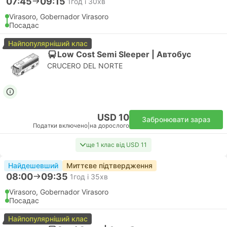
07:45
09:15
1год і 30хв
Virasoro, Gobernador Virasoro
Посадас
Найпопулярніший клас
Low Cost Semi Sleeper | Автобус
CRUCERO DEL NORTE
USD 10
Забронювати зараз
Податки включено
|
на дорослого
ще 1 клас від USD 11
Найдешевший
Миттєве підтвердження
08:00
09:35
1год і 35хв
Virasoro, Gobernador Virasoro
Посадас
Найпопулярніший клас