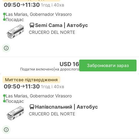
09:50
11:30
1год і 40хв
Las Marias, Gobernador Virasoro
Посадас
Semi Cama | Автобус
CRUCERO DEL NORTE
USD 16
Забронювати зараз
Податки включено
|
на дорослого
Миттєве підтвердження
09:50
11:30
1год і 40хв
Las Marias, Gobernador Virasoro
Посадас
Напівспальний | Автобус
CRUCERO DEL NORTE