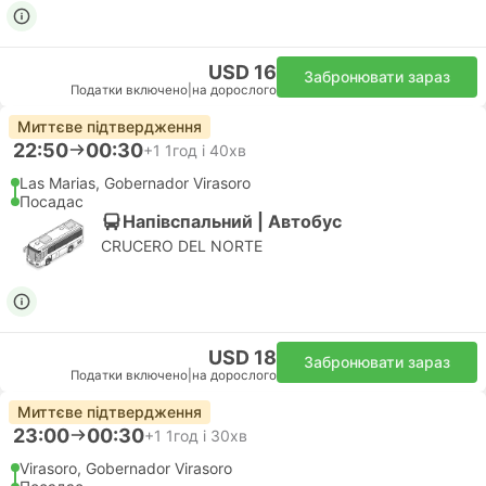
USD 16
Забронювати зараз
Податки включено
|
на дорослого
Миттєве підтвердження
22:50
00:30
+1
1год і 40хв
Las Marias, Gobernador Virasoro
Посадас
Напівспальний | Автобус
CRUCERO DEL NORTE
USD 18
Забронювати зараз
Податки включено
|
на дорослого
Миттєве підтвердження
23:00
00:30
+1
1год і 30хв
Virasoro, Gobernador Virasoro