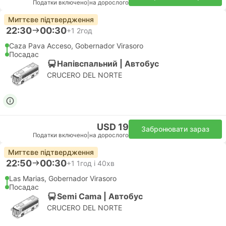
Податки включено
|
на дорослого
Миттєве підтвердження
22:30
00:30
+1
2год
Caza Pava Acceso, Gobernador Virasoro
Посадас
Напівспальний | Автобус
CRUCERO DEL NORTE
USD 19
Забронювати зараз
Податки включено
|
на дорослого
Миттєве підтвердження
22:50
00:30
+1
1год і 40хв
Las Marias, Gobernador Virasoro
Посадас
Semi Cama | Автобус
CRUCERO DEL NORTE