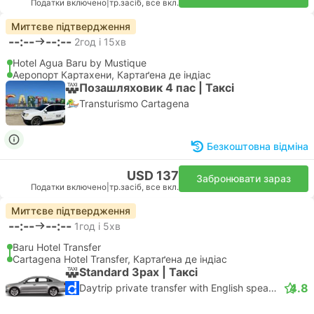
Податки включено
|
тр.засіб, все вкл.
Миттєве підтвердження
--:--
--:--
2год і 15хв
Hotel Agua Baru by Mustique
Аеропорт Картахени, Картаґена де індіас
Позашляховик 4 пас | Таксі
Transturismo Cartagena
Безкоштовна відміна
USD 137
Забронювати зараз
Податки включено
|
тр.засіб, все вкл.
Миттєве підтвердження
--:--
--:--
1год і 5хв
Baru Hotel Transfer
Cartagena Hotel Transfer, Картаґена де індіас
Standard 3pax | Таксі
4.8
Daytrip private transfer with English speaking driver