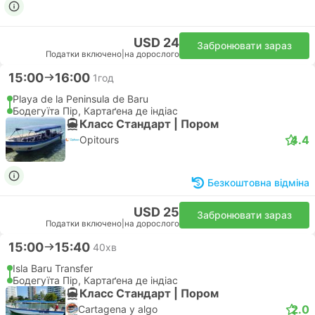
USD 24
Забронювати зараз
Податки включено
|
на дорослого
15:00
16:00
1год
Playa de la Peninsula de Baru
Бодегуїта Пір, Картаґена де індіас
Класс Стандарт | Пором
4.4
Opitours
Безкоштовна відміна
USD 25
Забронювати зараз
Податки включено
|
на дорослого
15:00
15:40
40хв
Isla Baru Transfer
Бодегуїта Пір, Картаґена де індіас
Класс Стандарт | Пором
2.0
Cartagena y algo