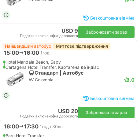
Безкоштовна відміна
USD 9
Забронювати зараз
Податки включено
|
на дорослого
Найшвидший автобус
Миттєве підтвердження
15:00
16:00
1год
Hotel Mandala Beach, Бару
Cartagena Hotel Transfer, Картаґена де індіас
Стандарт | Автобус
3.0
AV Colombia
Безкоштовна відміна
USD 20
Забронювати зараз
Податки включено
|
на дорослого
16:00
17:30
1год і 30хв
Baru Hotel Transfer