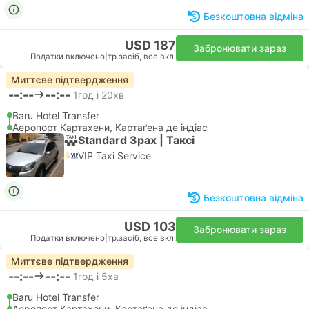
Безкоштовна відміна
USD 187
Забронювати зараз
Податки включено
|
тр.засіб, все вкл.
Миттєве підтвердження
--:--
--:--
1год і 20хв
Baru Hotel Transfer
Аеропорт Картахени, Картаґена де індіас
Standard 3pax | Таксі
VIP Taxi Service
Безкоштовна відміна
USD 103
Забронювати зараз
Податки включено
|
тр.засіб, все вкл.
Миттєве підтвердження
--:--
--:--
1год і 5хв
Baru Hotel Transfer
Аеропорт Картахени, Картаґена де індіас