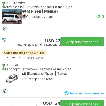
Baru Transfer
Muelle de los Pegasos, Картаґена де індіас
Мінiвен | Мiнiвен
2.0
Cartagena y algo
USD 27
Забронювати зараз
Податки включено
|
на дорослого
Миттєве підтвердження
--:--
--:--
1год і 30хв
Baru Pier
Аеропорт Картахени, Картаґена де індіас
Standard 4pax | Таксі
Transportes MSG
Безкоштовна відміна
USD 124
Забронювати зараз