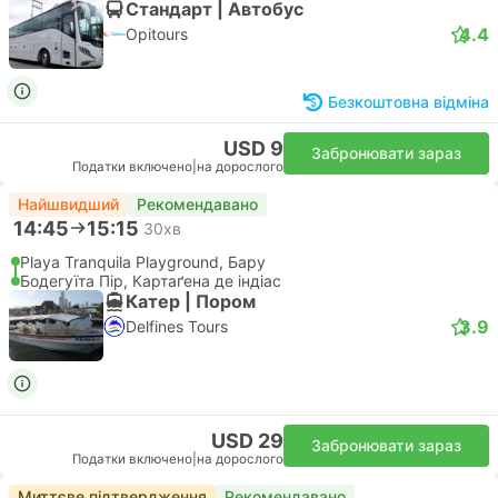
Стандарт | Автобус
4.4
Opitours
Безкоштовна відміна
USD 9
Забронювати зараз
Податки включено
|
на дорослого
Найшвидший
Рекомендавано
14:45
15:15
30хв
Playa Tranquila Playground, Бару
Бодегуїта Пір, Картаґена де індіас
Катер | Пором
3.9
Delfines Tours
USD 29
Забронювати зараз
Податки включено
|
на дорослого
Миттєве підтвердження
Рекомендавано