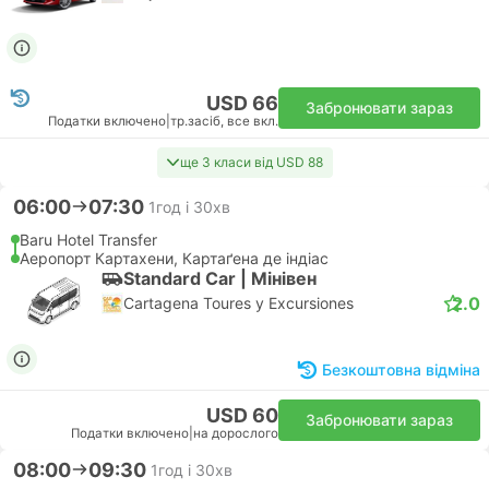
USD 66
Забронювати зараз
Податки включено
|
тр.засіб, все вкл.
ще 3 класи від USD 88
06:00
07:30
1год і 30хв
Baru Hotel Transfer
Аеропорт Картахени, Картаґена де індіас
Standard Car | Мiнiвен
2.0
Cartagena Toures y Excursiones
Безкоштовна відміна
USD 60
Забронювати зараз
Податки включено
|
на дорослого
08:00
09:30
1год і 30хв