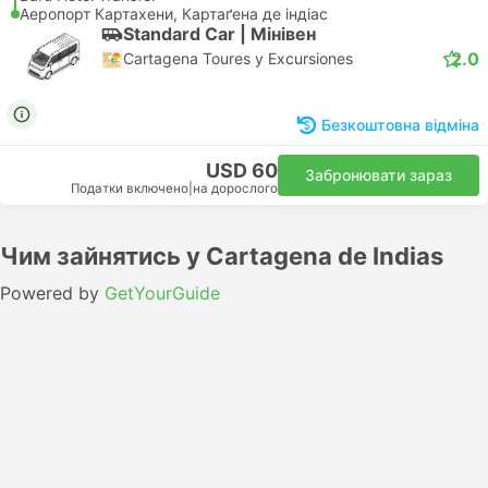
Аеропорт Картахени, Картаґена де індіас
Standard Car | Мiнiвен
2.0
Cartagena Toures y Excursiones
Безкоштовна відміна
USD 60
Забронювати зараз
Податки включено
|
на дорослого
Чим зайнятись у Cartagena de Indias
Powered by
GetYourGuide