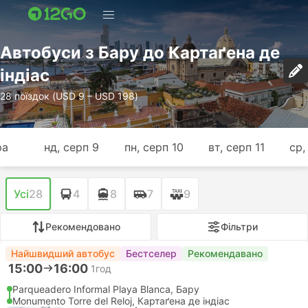
Автобуси з Бару до Картаґена де
індіас
28 поїздок (USD 9 – USD 198)
ра
нд, серп 9
пн, серп 10
вт, серп 11
ср,
Усі
28
4
8
7
9
Рекомендовано
Фільтри
Найшвидший автобус
Бестселер
Рекомендавано
15:00
16:00
1год
Parqueadero Informal Playa Blanca, Бару
Monumento Torre del Reloj, Картаґена де індіас