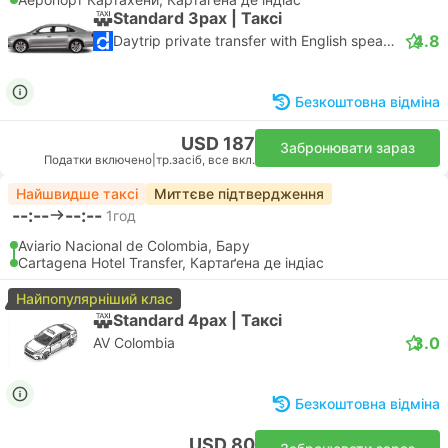
Standard 3pax | Таксі
4.8
Daytrip private transfer with English speaking driver
Безкоштовна відміна
USD 187
Забронювати зараз
Податки включено
|
тр.засіб, все вкл.
Найшвидше таксі
Миттєве підтвердження
--:--
--:--
1год
Aviario Nacional de Colombia, Бару
Cartagena Hotel Transfer, Картаґена де індіас
Найпопулярніший клас
Standard 4pax | Таксі
3.0
AV Colombia
Безкоштовна відміна
USD 80