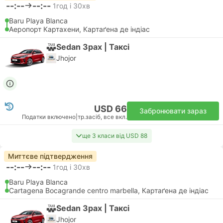
--:--
--:--
1год і 30хв
Baru Playa Blanca
Аеропорт Картахени, Картаґена де індіас
Sedan 3pax | Таксі
Jhojor
USD 66
Забронювати зараз
Податки включено
|
тр.засіб, все вкл.
ще 3 класи від USD 88
Миттєве підтвердження
--:--
--:--
1год і 30хв
Baru Playa Blanca
Cartagena Bocagrande centro marbella, Картаґена де індіас
Sedan 3pax | Таксі
Jhojor