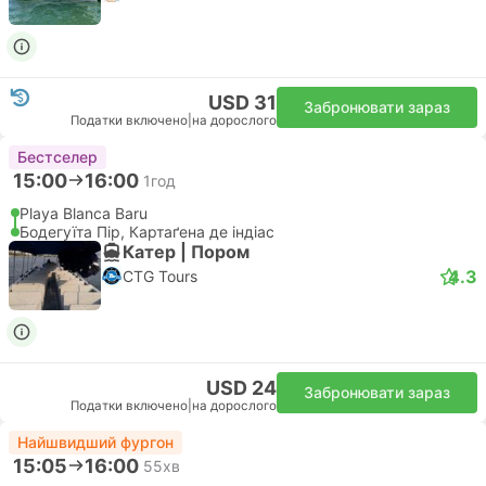
USD 31
Забронювати зараз
Податки включено
|
на дорослого
Бестселер
15:00
16:00
1год
Playa Blanca Baru
Бодегуїта Пір, Картаґена де індіас
Катер | Пором
4.3
CTG Tours
USD 24
Забронювати зараз
Податки включено
|
на дорослого
Найшвидший фургон
15:05
16:00
55хв