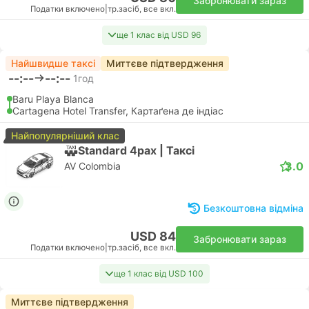
Забронювати зараз
Податки включено
|
тр.засіб, все вкл.
ще 1 клас від USD 96
Найшвидше таксі
Миттєве підтвердження
--:--
--:--
1год
Baru Playa Blanca
Cartagena Hotel Transfer, Картаґена де індіас
Найпопулярніший клас
Standard 4pax | Таксі
3.0
AV Colombia
Безкоштовна відміна
USD 84
Забронювати зараз
Податки включено
|
тр.засіб, все вкл.
ще 1 клас від USD 100
Миттєве підтвердження