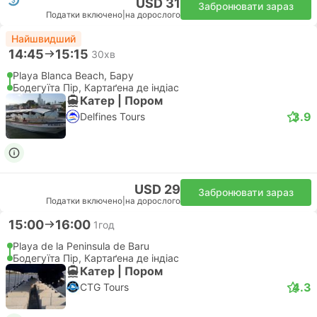
USD 31
Забронювати зараз
Податки включено
|
на дорослого
Найшвидший
14:45
15:15
30хв
Playa Blanca Beach, Бару
Бодегуїта Пір, Картаґена де індіас
Катер | Пором
3.9
Delfines Tours
USD 29
Забронювати зараз
Податки включено
|
на дорослого
15:00
16:00
1год
Playa de la Peninsula de Baru
Бодегуїта Пір, Картаґена де індіас
Катер | Пором
4.3
CTG Tours