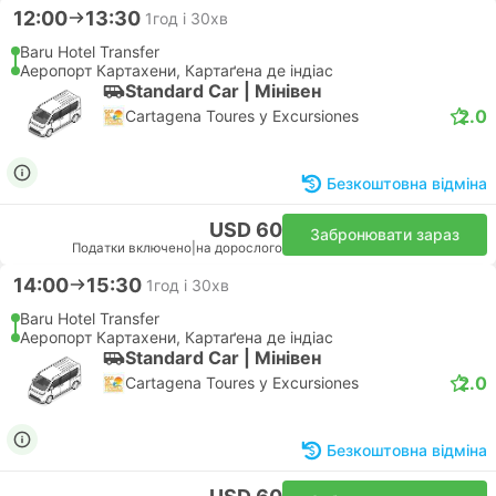
12:00
13:30
1год і 30хв
Baru Hotel Transfer
Аеропорт Картахени, Картаґена де індіас
Standard Car | Мiнiвен
2.0
Cartagena Toures y Excursiones
Безкоштовна відміна
USD 60
Забронювати зараз
Податки включено
|
на дорослого
14:00
15:30
1год і 30хв
Baru Hotel Transfer
Аеропорт Картахени, Картаґена де індіас
Standard Car | Мiнiвен
2.0
Cartagena Toures y Excursiones
Безкоштовна відміна