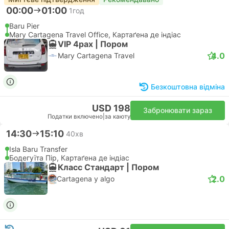
00:00
01:00
1год
Baru Pier
Mary Cartagena Travel Office, Картаґена де індіас
VIP 4pax | Пором
4.0
Mary Cartagena Travel
Безкоштовна відміна
USD 198
Забронювати зараз
Податки включено
|
за каюту
14:30
15:10
40хв
Isla Baru Transfer
Бодегуїта Пір, Картаґена де індіас
Класс Стандарт | Пором
2.0
Cartagena y algo