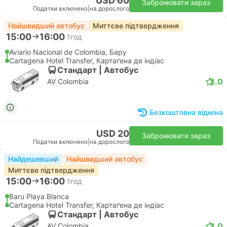
USD 60
Забронювати зараз
Податки включено
|
на дорослого
Найшвидший автобус
Миттєве підтвердження
15:00
16:00
1год
Aviario Nacional de Colombia, Бару
Cartagena Hotel Transfer, Картаґена де індіас
Стандарт | Автобус
3.0
AV Colombia
Безкоштовна відміна
USD 20
Забронювати зараз
Податки включено
|
на дорослого
Найдешевший
Найшвидший автобус
Миттєве підтвердження
15:00
16:00
1год
Baru Playa Blanca
Cartagena Hotel Transfer, Картаґена де індіас
Стандарт | Автобус
3.0
AV Colombia