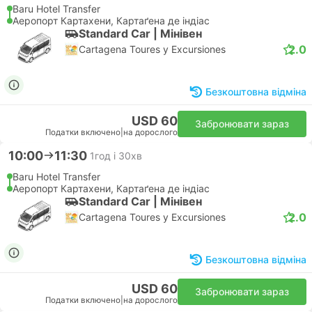
Baru Hotel Transfer
Аеропорт Картахени, Картаґена де індіас
Standard Car | Мiнiвен
2.0
Cartagena Toures y Excursiones
Безкоштовна відміна
USD 60
Забронювати зараз
Податки включено
|
на дорослого
10:00
11:30
1год і 30хв
Baru Hotel Transfer
Аеропорт Картахени, Картаґена де індіас
Standard Car | Мiнiвен
2.0
Cartagena Toures y Excursiones
Безкоштовна відміна
USD 60
Забронювати зараз
Податки включено
|
на дорослого