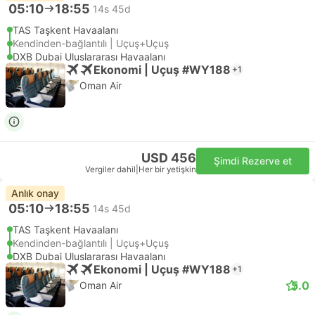
05:10
18:55
14s 45d
TAS Taşkent Havaalanı
Kendinden-bağlantılı | Uçuş+Uçuş
DXB Dubai Uluslararası Havaalanı
Ekonomi | Uçuş #WY188
+1
Oman Air
USD 456
Şimdi Rezerve et
Vergiler dahil
|
Her bir yetişkin
Anlık onay
05:10
18:55
14s 45d
TAS Taşkent Havaalanı
Kendinden-bağlantılı | Uçuş+Uçuş
DXB Dubai Uluslararası Havaalanı
Ekonomi | Uçuş #WY188
+1
5.0
Oman Air