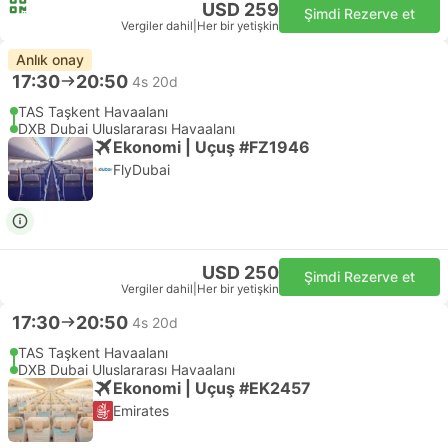
USD 259
Şimdi Rezerve et
Vergiler dahil
|
Her bir yetişkin
Anlık onay
17:30
20:50
4s 20d
TAS Taşkent Havaalanı
DXB Dubai Uluslararası Havaalanı
Ekonomi | Uçuş #FZ1946
FlyDubai
USD 250
Şimdi Rezerve et
Vergiler dahil
|
Her bir yetişkin
17:30
20:50
4s 20d
TAS Taşkent Havaalanı
DXB Dubai Uluslararası Havaalanı
Ekonomi | Uçuş #EK2457
Emirates