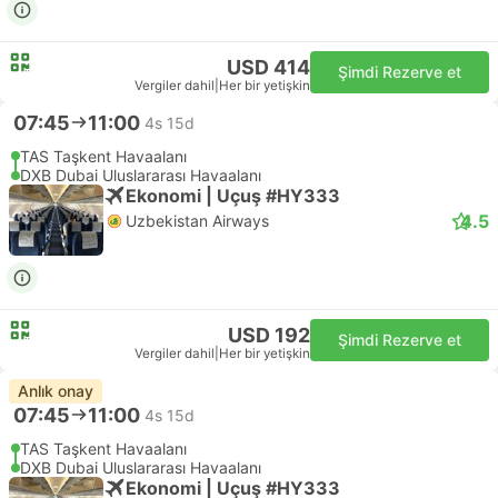
USD 414
Şimdi Rezerve et
Vergiler dahil
|
Her bir yetişkin
07:45
11:00
4s 15d
TAS Taşkent Havaalanı
DXB Dubai Uluslararası Havaalanı
Ekonomi | Uçuş #HY333
4.5
Uzbekistan Airways
USD 192
Şimdi Rezerve et
Vergiler dahil
|
Her bir yetişkin
Anlık onay
07:45
11:00
4s 15d
TAS Taşkent Havaalanı
DXB Dubai Uluslararası Havaalanı
Ekonomi | Uçuş #HY333