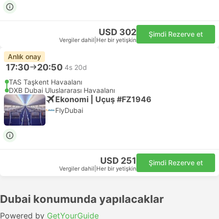
USD 302
Şimdi Rezerve et
Vergiler dahil
|
Her bir yetişkin
Anlık onay
17:30
20:50
4s 20d
TAS Taşkent Havaalanı
DXB Dubai Uluslararası Havaalanı
Ekonomi | Uçuş #FZ1946
FlyDubai
USD 251
Şimdi Rezerve et
Vergiler dahil
|
Her bir yetişkin
Dubai konumunda yapılacaklar
Powered by
GetYourGuide