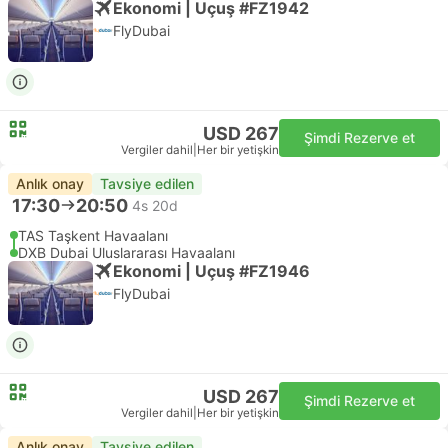
Ekonomi | Uçuş #FZ1942
FlyDubai
USD 267
Şimdi Rezerve et
Vergiler dahil
|
Her bir yetişkin
Anlık onay
Tavsiye edilen
17:30
20:50
4s 20d
TAS Taşkent Havaalanı
DXB Dubai Uluslararası Havaalanı
Ekonomi | Uçuş #FZ1946
FlyDubai
USD 267
Şimdi Rezerve et
Vergiler dahil
|
Her bir yetişkin
Anlık onay
Tavsiye edilen