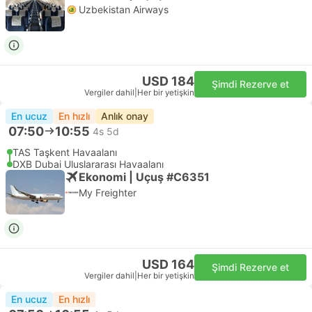
Uzbekistan Airways
USD 184
Şimdi Rezerve et
Vergiler dahil
|
Her bir yetişkin
En ucuz
En hızlı
Anlık onay
07:50
10:55
4s 5d
TAS Taşkent Havaalanı
DXB Dubai Uluslararası Havaalanı
Ekonomi | Uçuş #C6351
My Freighter
USD 164
Şimdi Rezerve et
Vergiler dahil
|
Her bir yetişkin
En ucuz
En hızlı