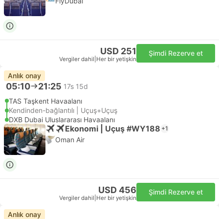
FlyDubai
USD 251
Şimdi Rezerve et
Vergiler dahil
|
Her bir yetişkin
Anlık onay
05:10
21:25
17s 15d
TAS Taşkent Havaalanı
Kendinden-bağlantılı | Uçuş+Uçuş
DXB Dubai Uluslararası Havaalanı
Ekonomi | Uçuş #WY188
+1
Oman Air
USD 456
Şimdi Rezerve et
Vergiler dahil
|
Her bir yetişkin
Anlık onay