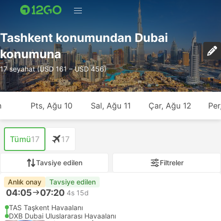
Tashkent konumundan Dubai
konumuna
17 seyahat (USD 161 – USD 456)
n
Pts, Ağu 10
Sal, Ağu 11
Çar, Ağu 12
Per
Tümü
17
17
Tavsiye edilen
Filtreler
Anlık onay
Tavsiye edilen
04:05
07:20
4s 15d
TAS Taşkent Havaalanı
DXB Dubai Uluslararası Havaalanı