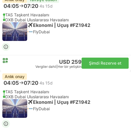
04:05
07:20
4s 15d
TAS Taşkent Havaalanı
DXB Dubai Uluslararası Havaalanı
Ekonomi | Uçuş #FZ1942
FlyDubai
USD 259
Şimdi Rezerve et
Vergiler dahil
|
Her bir yetişkin
Anlık onay
04:05
07:20
4s 15d
TAS Taşkent Havaalanı
DXB Dubai Uluslararası Havaalanı
Ekonomi | Uçuş #FZ1942
FlyDubai