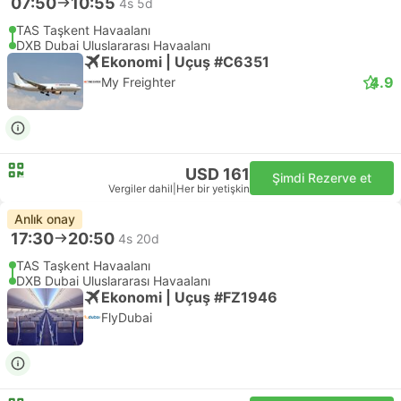
07:50
10:55
4s 5d
TAS Taşkent Havaalanı
DXB Dubai Uluslararası Havaalanı
Ekonomi | Uçuş #C6351
4.9
My Freighter
USD 161
Şimdi Rezerve et
Vergiler dahil
|
Her bir yetişkin
Anlık onay
17:30
20:50
4s 20d
TAS Taşkent Havaalanı
DXB Dubai Uluslararası Havaalanı
Ekonomi | Uçuş #FZ1946
FlyDubai