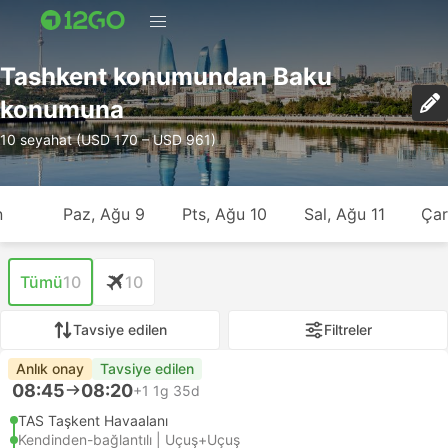
Tashkent konumundan Baku
konumuna
10 seyahat (USD 170 – USD 961)
n
Paz, Ağu 9
Pts, Ağu 10
Sal, Ağu 11
Çar
Tümü
10
10
Tavsiye edilen
Filtreler
Anlık onay
Tavsiye edilen
08:45
08:20
+1
1g 35d
TAS Taşkent Havaalanı
Kendinden-bağlantılı | Uçuş+Uçuş