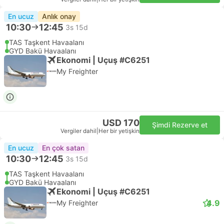
En ucuz
Anlık onay
10:30
12:45
3s 15d
TAS Taşkent Havaalanı
GYD Bakü Havaalanı
Ekonomi | Uçuş #C6251
My Freighter
USD 170
Şimdi Rezerve et
Vergiler dahil
|
Her bir yetişkin
En ucuz
En çok satan
10:30
12:45
3s 15d
TAS Taşkent Havaalanı
GYD Bakü Havaalanı
Ekonomi | Uçuş #C6251
4.9
My Freighter