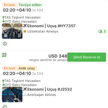
En hızlı
Tavsiye edilen
02:20
04:10
2s 50d
TAS Taşkent Havaalanı
GYD Bakü Havaalanı
Ekonomi | Uçuş #HY7357
4.5
Uzbekistan Airways
USD 348
Şimdi Rezerve et
Vergiler dahil
|
Her bir yetişkin
En hızlı
Anlık onay
02:20
04:10
2s 50d
TAS Taşkent Havaalanı
GYD Bakü Havaalanı
Ekonomi | Uçuş #J2532
Azerbaijan Airlines