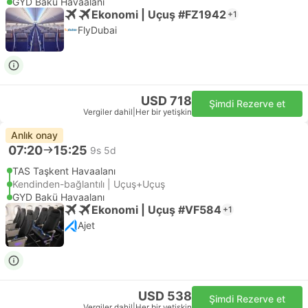
GYD Bakü Havaalanı
Ekonomi | Uçuş #FZ1942
+1
FlyDubai
USD 718
Şimdi Rezerve et
Vergiler dahil
|
Her bir yetişkin
Anlık onay
07:20
15:25
9s 5d
TAS Taşkent Havaalanı
Kendinden-bağlantılı | Uçuş+Uçuş
GYD Bakü Havaalanı
Ekonomi | Uçuş #VF584
+1
Ajet
USD 538
Şimdi Rezerve et
Vergiler dahil
|
Her bir yetişkin