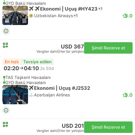
GYD Bakü Havaalanı
Ekonomi | Uçuş #HY423
+1
5.0
Uzbekistan Airways
+1
USD 367
Şimdi Rezerve et
Vergiler dahil
|
Her bir yetişkin
En hızlı
Tavsiye edilen
02:20
04:10
2s 50d
TAS Taşkent Havaalanı
GYD Bakü Havaalanı
Ekonomi | Uçuş #J2532
5.0
Azerbaijan Airlines
USD 201
Şimdi Rezerve et
Vergiler dahil
|
Her bir yetişkin