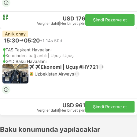
USD 176
Şimdi Rezerve et
Vergiler dahil
|
Her bir yetişkin
Anlık onay
15:30
05:20
+1
14s 50d
TAS Taşkent Havaalanı
Kendinden-bağlantılı | Uçuş+Uçuş
GYD Bakü Havaalanı
Ekonomi | Uçuş #HY721
+1
Uzbekistan Airways
+1
USD 961
Şimdi Rezerve et
Vergiler dahil
|
Her bir yetişkin
Baku konumunda yapılacaklar