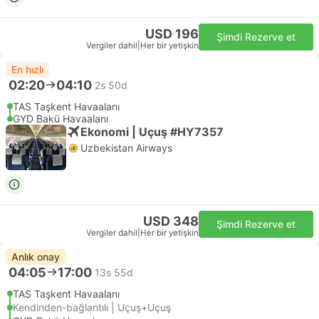
USD 196
Şimdi Rezerve et
Vergiler dahil
|
Her bir yetişkin
En hızlı
02:20
04:10
2s 50d
TAS Taşkent Havaalanı
GYD Bakü Havaalanı
Ekonomi | Uçuş #HY7357
Uzbekistan Airways
USD 348
Şimdi Rezerve et
Vergiler dahil
|
Her bir yetişkin
Anlık onay
04:05
17:00
13s 55d
TAS Taşkent Havaalanı
Kendinden-bağlantılı | Uçuş+Uçuş