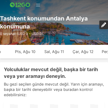
Tashkent konumundan Antalya
konumuna
0 seyahat (USD 0 – USD 0)
n
Pts, Ağu 10
Sal, Ağu 11
Çar, Ağu 12
Per
Yolculuklar mevcut değil, başka bir tarih
veya yer aramayı deneyin.
Bu gezi seçilen günde mevcut değil. Yarın için aramayı,
başka bir tarihi deneyebilir veya buradan kontrol
edebilirsiniz: