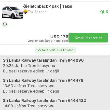
Hatchback 4pax | Taksi
4.5
TaxiBazaar
USD 176
Şimdi Rezerve et
Vergiler dahil
|
araç, hepsi dahil
2 tane sınıf USD 176'dan
Sri Lanka Railway tarafından Tren
#44090
20:35
Jaffna Tren İstasyonu
Bu gezi rezerve edilebilir değil
Sri Lanka Railway tarafından Tren
#44478
10:53
Jaffna Tren İstasyonu
Bu gezi rezerve edilebilir değil
Sri Lanka Railway tarafından Tren
#444422
14:08
Jaffna Tren İstasyonu