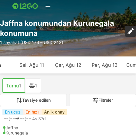
Jaffna konumundan Kurunegala
konumuna
1 seyahat (USD 176 – USD 243)
n
Sal, Ağu 11
Çar, Ağu 12
Per, Ağu 13
Cum
Tümü
1
1
Tavsiye edilen
Filtreler
En ucuz
En hızlı
Anlık onay
--:--
--:--
4s 37d
Jaffna
Kurunegala