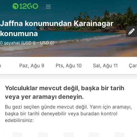
Jaffna konumundan Karainagar
konumuna
0 seyahat (USD 0 – USD 0)
n
Paz, Ağu 9
Pts, Ağu 10
Sal, Ağu 11
Çar
Yolculuklar mevcut değil, başka bir tarih
veya yer aramayı deneyin.
Bu gezi seçilen günde mevcut değil. Yarın için aramayı,
başka bir tarihi deneyebilir veya buradan kontrol
edebilirsiniz: