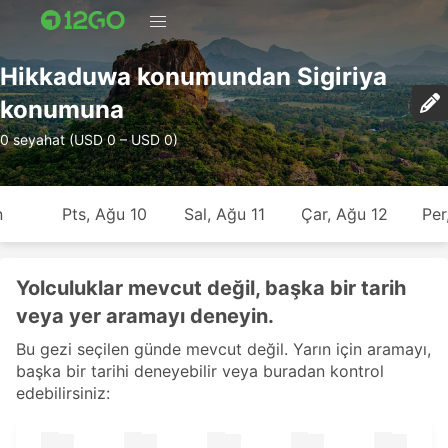
Hikkaduwa konumundan Sigiriya
konumuna
0 seyahat (USD 0 – USD 0)
n
Pts, Ağu 10
Sal, Ağu 11
Çar, Ağu 12
Per
Yolculuklar mevcut değil, başka bir tarih
veya yer aramayı deneyin.
Bu gezi seçilen günde mevcut değil. Yarın için aramayı,
başka bir tarihi deneyebilir veya buradan kontrol
edebilirsiniz: