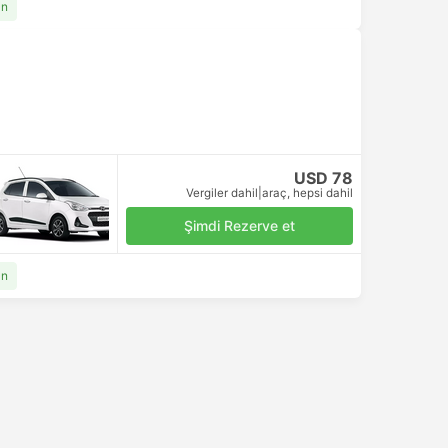
an
USD 78
Vergiler dahil
|
araç, hepsi dahil
Şimdi Rezerve et
an