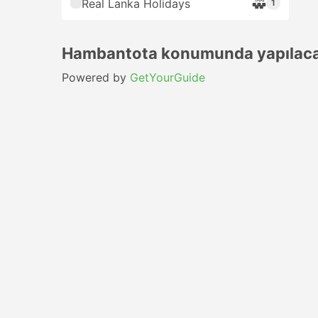
Real Lanka Holidays
1
Hambantota konumunda yapılaca
Powered by
GetYourGuide