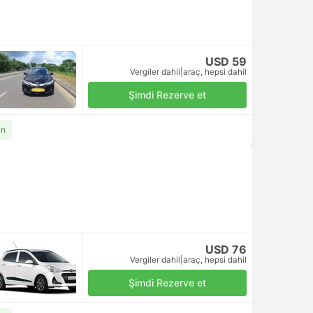
USD 59
Vergiler dahil
|
araç, hepsi dahil
Şimdi Rezerve et
an
USD 76
Vergiler dahil
|
araç, hepsi dahil
Şimdi Rezerve et