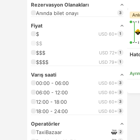
Rezervasyon Olanakları
Anında bilet onayı
3
Anl
--:
Fiyat
$
USD 60+
1
--:
$$
$$$
USD 72+
1
Hat
$$$$
USD 79+
1
Ayrın
Varış saati
00:00 - 06:00
USD 60+
3
06:00 - 12:00
USD 60+
3
12:00 - 18:00
USD 60+
3
18:00 - 24:00
USD 60+
3
Operatörler
TaxiBazaar
2