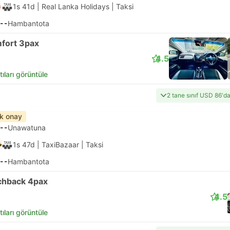
1s 41d
| Real Lanka Holidays
|
Taksi
--
Hambantota
fort 3pax
4.5
tıları görüntüle
2 tane sınıf USD 86'd
ık onay
--
Unawatuna
1s 47d
| TaxiBazaar
|
Taksi
--
Hambantota
chback 4pax
4.5
tıları görüntüle