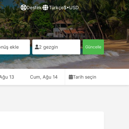
Destek
Türkçe
$•USD
nüş ekle
2 gezgin
Güncelle
 Ağu 13
Cum, Ağu 14
Tarih seçin