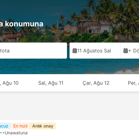
ta konumuna
tota
11 Ağustos Sal
+ Dö
, Ağu 10
Sal, Ağu 11
Çar, Ağu 12
Per,
ucuz
En hızlı
Anlık onay
--
Unawatuna