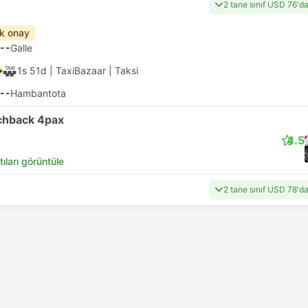
2 tane sınıf USD 76'd
ık onay
--
Galle
1s 51d
| TaxiBazaar
|
Taksi
--
Hambantota
chback 4pax
4.5
tıları görüntüle
2 tane sınıf USD 78'd