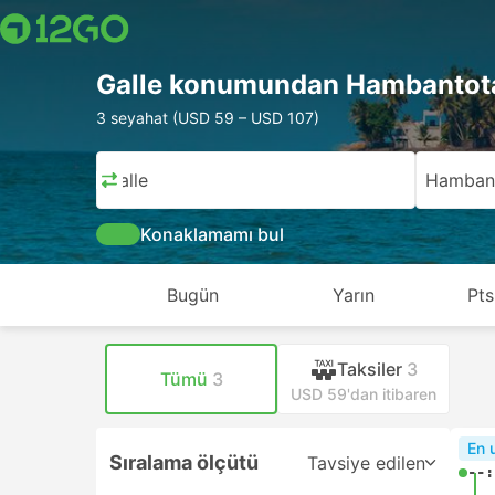
Galle konumundan Hambanto
3 seyahat (USD 59 – USD 107)
Galle
Hamban
Konaklamamı bul
Bugün
Yarın
Pts
Taksiler
3
Tümü
3
USD 59'dan itibaren
En 
Sıralama ölçütü
Tavsiye edilen
--: