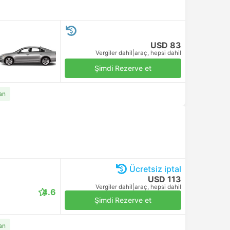
USD 83
Vergiler dahil
|
araç, hepsi dahil
Şimdi Rezerve et
an
Ücretsiz iptal
USD 113
Vergiler dahil
|
araç, hepsi dahil
4.6
Şimdi Rezerve et
an