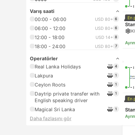
--:
Varış saati
En 
00:00 - 06:00
USD 80+
6
Sta
06:00 - 12:00
USD 80+
6
K
12:00 - 18:00
USD 14+
8
Ayrın
18:00 - 24:00
USD 80+
7
Operatörler
Real Lanka Holidays
4
--:
Lakpura
1
Ceylon Roots
1
--:
Daytrip private transfer with
1
En 
English speaking driver
Magical Sri Lanka
Sta
1
Ayrın
Daha fazlasını gör