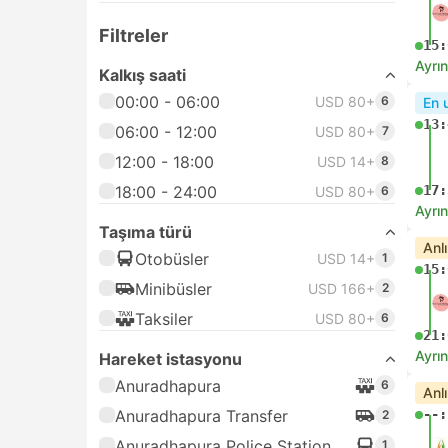
Filtreler
15:
Ayrın
Kalkış saati
00:00 - 06:00
USD 80+
6
En 
13:
06:00 - 12:00
USD 80+
7
12:00 - 18:00
USD 14+
8
18:00 - 24:00
17:
USD 80+
6
Ayrın
Taşıma türü
Anl
Otobüsler
USD 14+
1
15:
Minibüsler
USD 166+
2
Taksiler
USD 80+
6
21:
Ayrın
Hareket istasyonu
Anuradhapura
6
Anl
Anuradhapura Transfer
--:
2
Anuradhapura Police Station
1