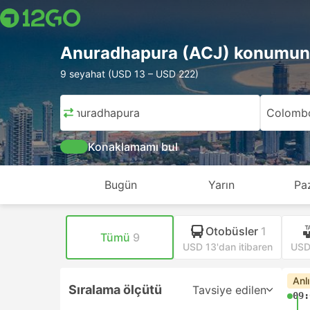
Anuradhapura (ACJ) konumun
9 seyahat (USD 13 – USD 222)
Anuradhapura
Colombo
Konaklamamı bul
Bugün
Yarın
Pa
Otobüsler
1
Tümü
9
USD 13'dan itibaren
USD 
Anl
Sıralama ölçütü
Tavsiye edilen
09: