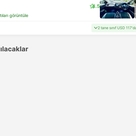
4.5
tıları görüntüle
2 tane sınıf USD 117'd
lacaklar