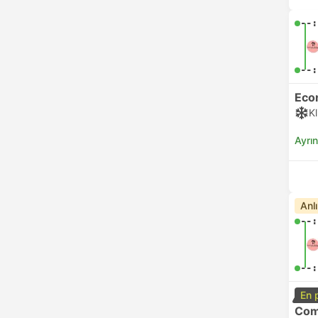
--:
--:
Eco
K
Ayrın
Anl
--:
--:
En 
Com