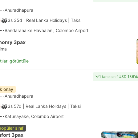
--
Anuradhapura
3s 35d
| Real Lanka Holidays
|
Taksi
--
Bandaranaike Havaalanı, Colombo Airport
nomy 3pax
lima
tıları görüntüle
1 tane sınıf USD 136'd
ık onay
--
Anuradhapura
3s 57d
| Real Lanka Holidays
|
Taksi
--
Katunayake, Colombo Airport
popüler sınıf
fort 3pax