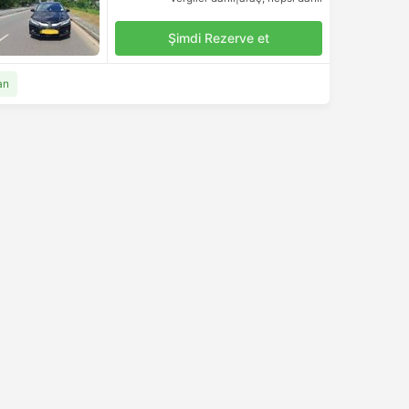
Şimdi Rezerve et
an