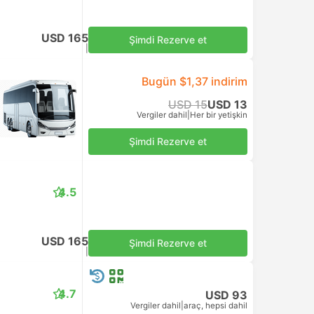
USD 165
Şimdi Rezerve et
Vergiler dahil
|
Her bir yetişkin
Bugün $1,37 indirim
USD 15
USD 13
Vergiler dahil
|
Her bir yetişkin
Şimdi Rezerve et
4.5
USD 165
Şimdi Rezerve et
Vergiler dahil
|
Her bir yetişkin
4.7
USD 93
Vergiler dahil
|
araç, hepsi dahil