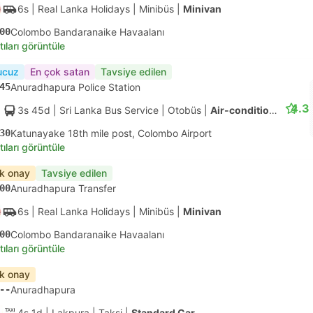
6s
| Real Lanka Holidays
|
Minibüs
|
Minivan
00
Colombo Bandaranaike Havaalanı
tıları görüntüle
ucuz
En çok satan
Tavsiye edilen
45
Anuradhapura Police Station
4.3
3s 45d
| Sri Lanka Bus Service
|
Otobüs
|
Air-conditioned Large Coach
30
Katunayake 18th mile post, Colombo Airport
tıları görüntüle
ık onay
Tavsiye edilen
00
Anuradhapura Transfer
6s
| Real Lanka Holidays
|
Minibüs
|
Minivan
00
Colombo Bandaranaike Havaalanı
tıları görüntüle
ık onay
--
Anuradhapura
4s 1d
| Lakpura
|
Taksi
|
Standard Car