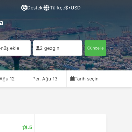
Destek
Türkçe
$•USD
a
nüş ekle
2 gezgin
Güncelle
 Ağu 12
Per, Ağu 13
Tarih seçin
4.5