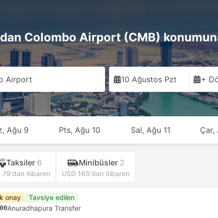
dan Colombo Airport (CMB) konumun
 Airport
10 Ağustos Pzt
+ Dö
z, Ağu 9
Pts, Ağu 10
Sal, Ağu 11
Çar,
Taksiler
6
Minibüsler
2
79'dan itibaren
USD 165'dan itibaren
ık onay
Tavsiye edilen
00
Anuradhapura Transfer