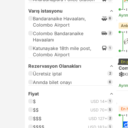
--:
Varış istasyonu
Ayrın
Bandaranaike Havaalanı,
6
Colombo Airport
Anl
--:
Colombo Bandaranaike
2
Havaalanı
Katunayake 18th mile post,
1
--:
Colombo Airport
En 
Rezervasyon Olanakları
Com
Ücretsiz iptal
2
K
Anında bilet onayı
6
Ayrın
Fiyat
$
USD 14+
1
En h
$$
USD 70+
5
--:
$$$
USD 127+
2
$$$$
USD 183+
1