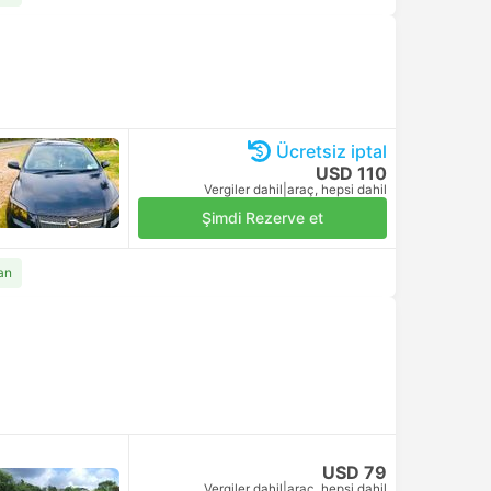
Ücretsiz iptal
USD 110
Vergiler dahil
|
araç, hepsi dahil
Şimdi Rezerve et
an
USD 79
Vergiler dahil
|
araç, hepsi dahil