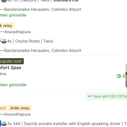
--
Bandaranaike Havaalanı, Colombo Airport
tıları görüntüle
ık onay
--
Anuradhapura
4s
| Ceylon Roots
|
Taksi
--
Bandaranaike Havaalanı, Colombo Airport
popüler sınıf
fort 2pax
lima
5.0
tıları görüntüle
1 tane sınıf USD 222'd
ızlı
Anlık onay
--
Anuradhapura
3s 34d
| Daytrip private transfer with English speaking driver
|
T