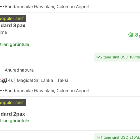
--
Bandaranaike Havaalanı, Colombo Airport
popüler sınıf
ndard 3pax
lima
4.8
tıları görüntüle
2 tane sınıf USD 107'd
--
Anuradhapura
4s
| Magical Sri Lanka
|
Taksi
--
Bandaranaike Havaalanı, Colombo Airport
popüler sınıf
ndard 2pax
tıları görüntüle
1 tane sınıf USD 210'd